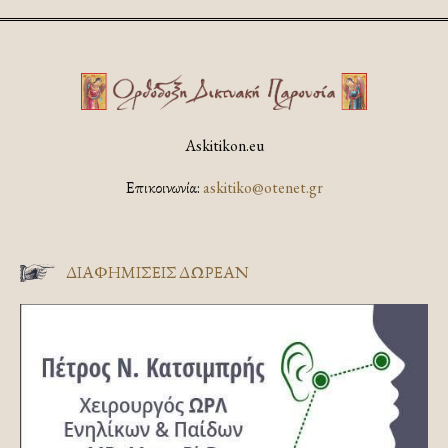
Askitikon.eu
Επικοινωνία:
askitiko@otenet.gr
ΔΙΑΦΗΜΊΣΕΙΣ ΔΩΡΕΆΝ