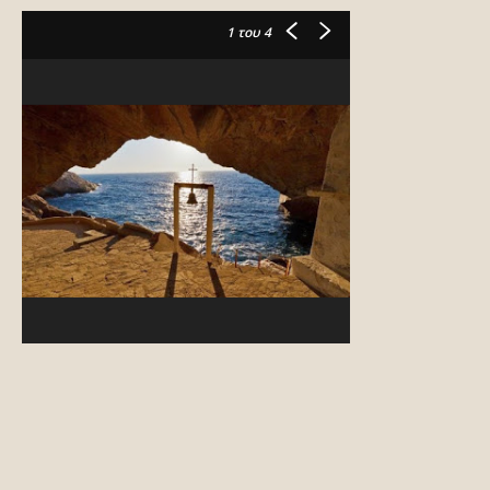
1
του 4