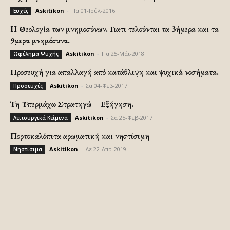
Askitikon
-
Πα 01-Ιούλ-2016
Ευχές
H Θεολογία των μνημοσύνων. Γιατι τελούνται τα 3ήμερα και τα
9μερα μνημόσυνα.
Askitikon
-
Πα 25-Μάι-2018
Ωφέλημα Ψυχής
Προσευχή για απαλλαγή από κατάθλιψη και ψυχικά νοσήματα.
Askitikon
-
Σα 04-Φεβ-2017
Προσευχές
Τη Υπερμάχω Στρατηγώ – Εξήγηση.
Askitikon
-
Σα 25-Φεβ-2017
Λειτουργικά Κείμενα
Πορτοκαλόπιτα αρωματική και νηστίσιμη
Askitikon
-
Δε 22-Απρ-2019
Νηστίσιμα