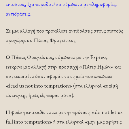
εντούτοις, έχει πυροδοτήσει σύμφωνα με πληροφορίες,
αντιδράσεις.
Σε μια αλλαγή που προκάλεσε αντιδράσεις στους πιστούς
προχώρησε ο Πάπας Φραγκίσκος.
Ο Πάπας Φραγκίσκος, σύμφωνα με την Express,
ενέκρινε μια αλλαγή στην προσευχή «Πάτερ Ημών» και
συγκεκριμένα όσον αφορά στο σημείο που αναφέρει
«lead us not into temptation» (στα ελληνικά «καὶ μὴ
εἰσενέγκῃς ἡμᾶς εἰς πειρασμόν»).
Η φράση αντικαθίσταται με την πρόταση «do not let us
fall into temptation» ή στα ελληνικά «μην μας αφήσεις