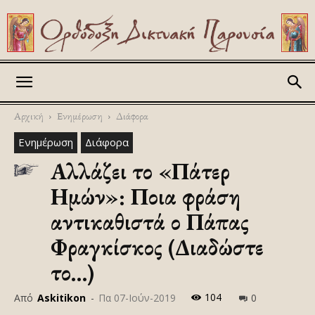
Askitikon
Αρχική
Ενημέρωση
Διάφορα
Ενημέρωση
Διάφορα
Αλλάζει το «Πάτερ
Ημών»: Ποια φράση
αντικαθιστά ο Πάπας
Φραγκίσκος (Διαδώστε
το…)
104
Από
Askitikon
-
Πα 07-Ιούν-2019
0