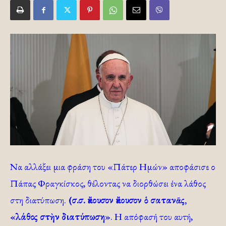
Να αλλάξει μια φράση του «Πάτερ Ημών» αποφάσισε ο
Πάπας Φραγκίσκος, θέλοντας να διορθώσει ένα λάθος
στη διατύπωση.
(σ.σ. ἄκουσον ἄκουσον ὁ σατανᾶς,
«λάθος στὴν διατύπωση»
. Η απόφασή του αυτή,