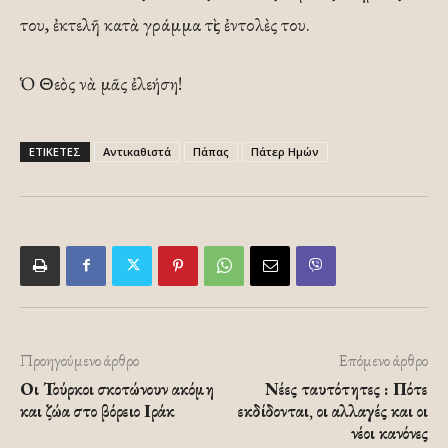
του, ἐκτελῆ κατὰ γράμμα τὶς ἐντολὲς του.
Ὁ Θεὸς νὰ μᾶς ἐλεήση!
ΕΤΙΚΕΤΕΣ
Αντικαθιστά
Πάπας
Πάτερ Ημών
Προηγούμενο άρθρο
Επόμενο άρθρο
Οι Τούρκοι σκοτώνουν ακόμη
Νέες ταυτότητες : Πότε
και ζώα στο βόρειο Ιράκ
εκδίδονται, οι αλλαγές και οι
νέοι κανόνες