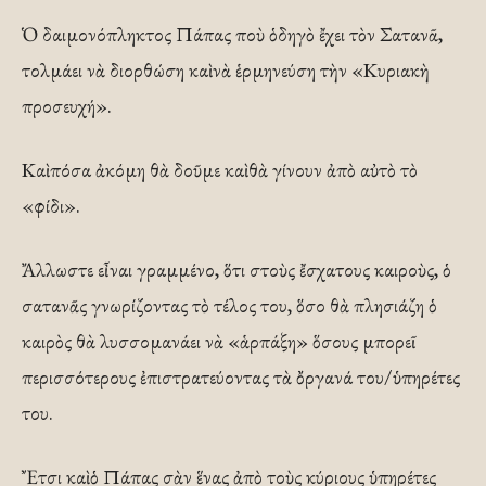
Ὁ δαιμονόπληκτος Πάπας ποὺ ὁδηγὸ ἔχει τὸν Σατανᾶ,
τολμάει νὰ διορθώση καὶ νὰ ἑρμηνεύση τὴν «Κυριακὴ
προσευχή».
Καὶ πόσα ἀκόμη θὰ δοῦμε καὶ θὰ γίνουν ἀπὸ αὐτὸ τὸ
«φίδι».
Ἄλλωστε εἶναι γραμμένο, ὅτι στοὺς ἔσχατους καιροὺς, ὁ
σατανᾶς γνωρίζοντας τὸ τέλος του, ὅσο θὰ πλησιάζη ὁ
καιρὸς θὰ λυσσομανάει νὰ «ἁρπάξη» ὅσους μπορεῖ
περισσότερους ἐπιστρατεύοντας τὰ ὄργανά του/ὑπηρέτες
του.
Ἔτσι καὶ ὁ Πάπας σὰν ἕνας ἀπὸ τοὺς κύριους ὑπηρέτες