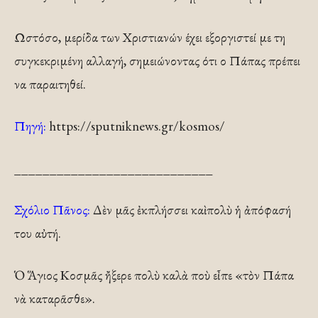
Ωστόσο, μερίδα των Χριστιανών έχει εξοργιστεί με τη
συγκεκριμένη αλλαγή, σημειώνοντας ότι ο Πάπας πρέπει
να παραιτηθεί.
Πηγή:
https://sputniknews.gr/kosmos/
____________________________
Σχόλιο Πᾶνος:
Δὲν μᾶς ἐκπλήσσει καὶ πολὺ ἡ ἀπόφασή
του αὐτή.
Ὁ Ἅγιος Κοσμᾶς ἤξερε πολὺ καλὰ ποὺ εἶπε «τὸν Πάπα
νὰ καταρᾶσθε».