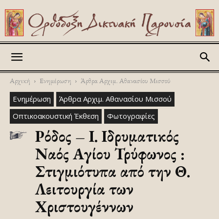
Askitikon
Αρχική
Ενημέρωση
Άρθρα Αρχιμ. Αθανασίου Μισσού
Ενημέρωση
Άρθρα Αρχιμ. Αθανασίου Μισσού
Οπτικοακουστική Έκθεση
Φωτογραφίες
Ρόδος – Ι. Ιδρυματικός
Ναός Αγίου Τρύφωνος :
Στιγμιότυπα από την Θ.
Λειτουργία των
Χριστουγέννων