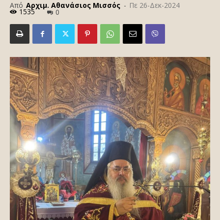
Από
Αρχιμ. Αθανάσιος Μισσός
-
Πε 26-Δεκ-2024
1535
0