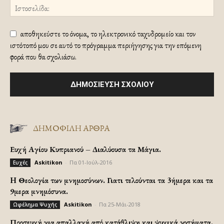
αποθηκεύστε το όνομα, το ηλεκτρονικό ταχυδρομείο και τον
ιστότοπό μου σε αυτό το πρόγραμμα περιήγησης για την επόμενη
φορά που θα σχολιάσω.
ΔΗΜΟΦΙΛΗ ΑΡΘΡΑ
Ευχή Αγίου Κυπριανού – Διαλύουσα τα Μάγια.
Askitikon
-
Πα 01-Ιούλ-2016
Ευχές
H Θεολογία των μνημοσύνων. Γιατι τελούνται τα 3ήμερα και τα
9μερα μνημόσυνα.
Askitikon
-
Πα 25-Μάι-2018
Ωφέλημα Ψυχής
Προσευχή για απαλλαγή από κατάθλιψη και ψυχικά νοσήματα.