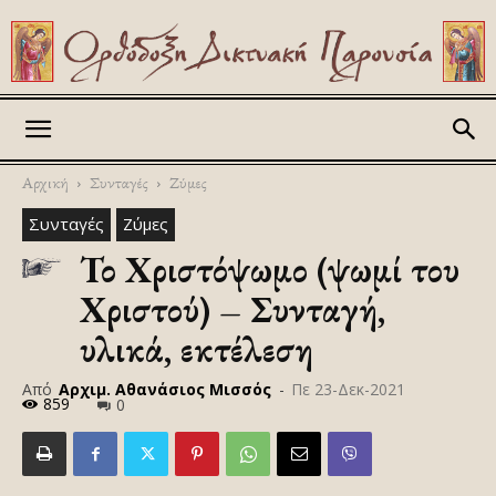
Askitikon
Αρχική
Συνταγές
Ζύμες
Συνταγές
Ζύμες
Το Χριστόψωμο (ψωμί του
Χριστού) – Συνταγή,
υλικά, εκτέλεση
Από
Αρχιμ. Αθανάσιος Μισσός
-
Πε 23-Δεκ-2021
859
0