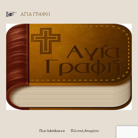
ΑΓΊΑ ΓΡΑΦΉ
Περί Askitikon.eu
Πολιτική Απορρήτου