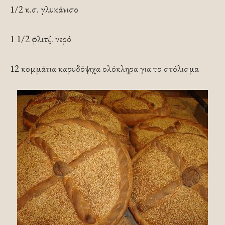
1/2 κ.σ. γλυκάνισο
1 1/2 φλιτζ. νερό
12 κομμάτια καρυδόψιχα ολόκληρα για το στόλισμα