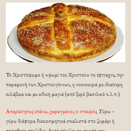
Το Χριστόψωμο ή «ψωμί του Χριστού» το έφτιαχνε, την
παραμονή των Χριστουγέννων, η νοικοκυρά με ιδιαίτερη
ευλάβεια και με ειδική μαγιά (από ξερό βασιλικό κ.λ.π.).
Απαραίτητος επάνω, χαραγμένος ο σταυρός.
Γύρω –
γύρω διάφορα διακοσμητικά σκαλιστά στο ζυμάρι ή
πρόσθετα στολίδια. Αυτά τόνιζαν το σκοπό του