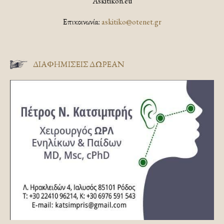
Askitikon.eu
Επικοινωνία:
askitiko@otenet.gr
ΔΙΑΦΗΜΊΣΕΙΣ ΔΩΡΕΆΝ