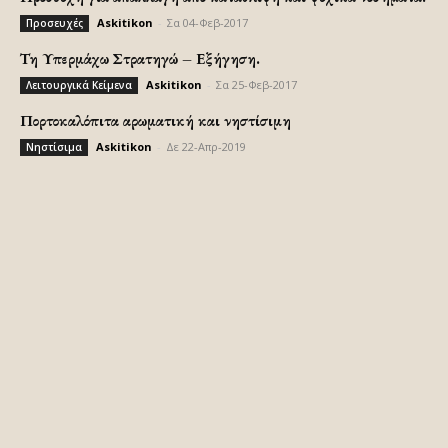
Askitikon
-
Σα 04-Φεβ-2017
Προσευχές
Τη Υπερμάχω Στρατηγώ – Εξήγηση.
Askitikon
-
Σα 25-Φεβ-2017
Λειτουργικά Κείμενα
Πορτοκαλόπιτα αρωματική και νηστίσιμη
Askitikon
-
Δε 22-Απρ-2019
Νηστίσιμα