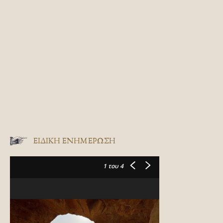
ΕΙΔΙΚΉ ΕΝΗΜΈΡΩΣΗ
1
του 4