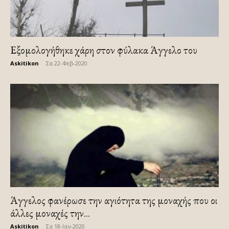
Εξομολογήθηκε χάρη στον φύλακα Άγγελο του
Askitikon
-
Σα 22-Φεβ-2020
Άγγελος φανέρωσε την αγιότητα της μοναχής που οι
άλλες μοναχές την...
Askitikon
-
Σα 18-Ιαν-2020