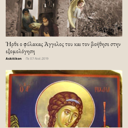
Ήρθε ο φύλακας Άγγελος του και τον βοήθησε στην
εξομολόγηση
Askitikon
-
Πε 07-Νοέ-2019