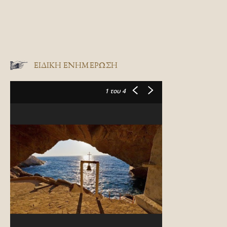
ΕΙΔΙΚΉ ΕΝΗΜΈΡΩΣΗ
1
του 4