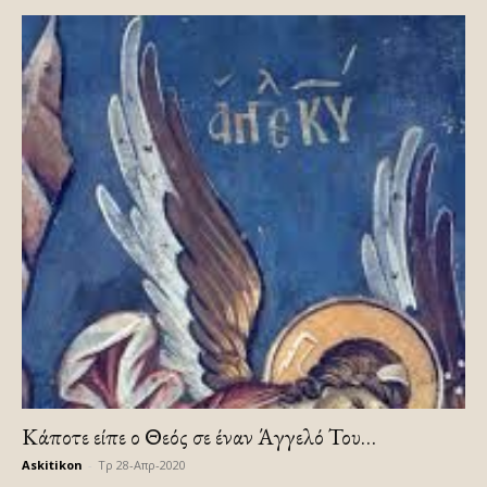
Κάποτε είπε ο Θεός σε έναν Άγγελό Του…
Askitikon
-
Τρ 28-Απρ-2020