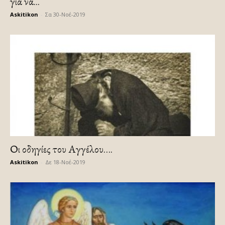
για να...
Askitikon
-
Σα 30-Νοέ-2019
Οι οδηγίες του Αγγέλου….
Askitikon
-
Δε 18-Νοέ-2019