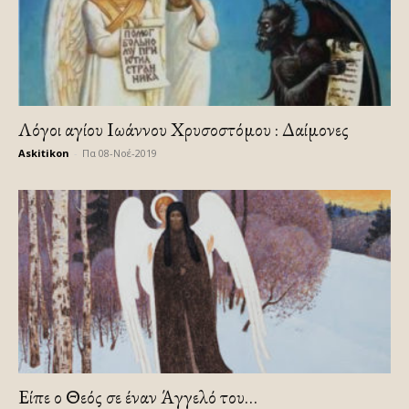
Λόγοι αγίου Ιωάννου Χρυσοστόμου : Δαίμονες
Askitikon
-
Πα 08-Νοέ-2019
Είπε ο Θεός σε έναν Άγγελό του…