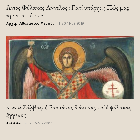
Άγιος Φύλακας Άγγελος : Γιατί υπάρχει ; Πώς μας
προστατεύει και...
Αρχιμ. Αθανάσιος Μισσός
-
Πε 07-Νοέ-2019
Ὁ παπά Σάββας, ὁ Ρουμάνος διάκονος καί ὁ φύλακας
ἄγγελος
Askitikon
-
Τε 06-Νοέ-2019