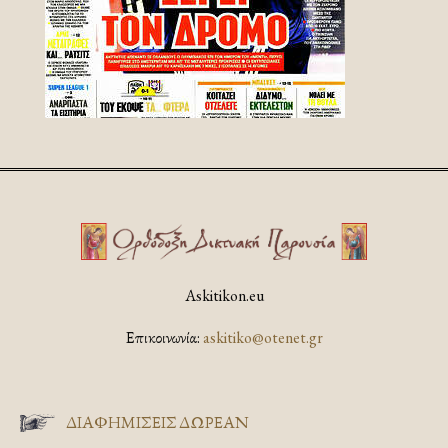
Askitikon.eu
Επικοινωνία:
askitiko@otenet.gr
ΔΙΑΦΗΜΊΣΕΙΣ ΔΩΡΕΆΝ