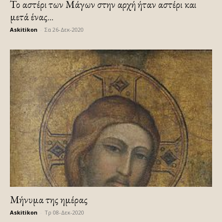
Το αστέρι των Μάγων στην αρχή ήταν αστέρι και
μετά ένας...
Askitikon
-
Σα 26-Δεκ-2020
Μήνυμα της ημέρας
Askitikon
-
Τρ 08-Δεκ-2020