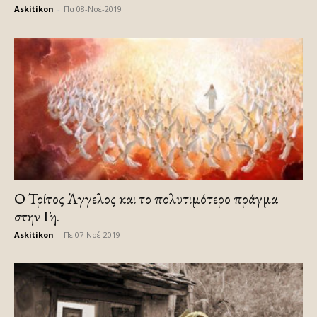
Askitikon
-
Πα 08-Νοέ-2019
Ο Τρίτος Άγγελος και το πολυτιμότερο πράγμα
στην Γη.
Askitikon
-
Πε 07-Νοέ-2019