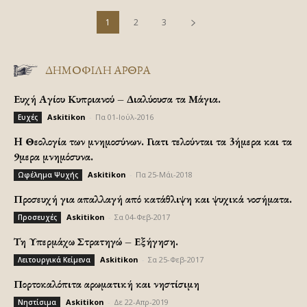
1
2
3
ΔΗΜΟΦΙΛΗ ΑΡΘΡΑ
Ευχή Αγίου Κυπριανού – Διαλύουσα τα Μάγια.
Askitikon
-
Πα 01-Ιούλ-2016
Ευχές
H Θεολογία των μνημοσύνων. Γιατι τελούνται τα 3ήμερα και τα
9μερα μνημόσυνα.
Askitikon
-
Πα 25-Μάι-2018
Ωφέλημα Ψυχής
Προσευχή για απαλλαγή από κατάθλιψη και ψυχικά νοσήματα.
Askitikon
-
Σα 04-Φεβ-2017
Προσευχές
Τη Υπερμάχω Στρατηγώ – Εξήγηση.
Askitikon
-
Σα 25-Φεβ-2017
Λειτουργικά Κείμενα
Πορτοκαλόπιτα αρωματική και νηστίσιμη
Askitikon
-
Δε 22-Απρ-2019
Νηστίσιμα