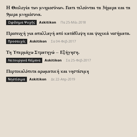
H Θεολογία των μνημοσύνων. Γιατι τελούνται τα 3ήμερα και τα
9μερα μνημόσυνα.
Askitikon
-
Πα 25-Μάι-2018
Ωφέλημα Ψυχής
Προσευχή για απαλλαγή από κατάθλιψη και ψυχικά νοσήματα.
Askitikon
-
Σα 04-Φεβ-2017
Προσευχές
Τη Υπερμάχω Στρατηγώ – Εξήγηση.
Askitikon
-
Σα 25-Φεβ-2017
Λειτουργικά Κείμενα
Πορτοκαλόπιτα αρωματική και νηστίσιμη
Askitikon
-
Δε 22-Απρ-2019
Νηστίσιμα