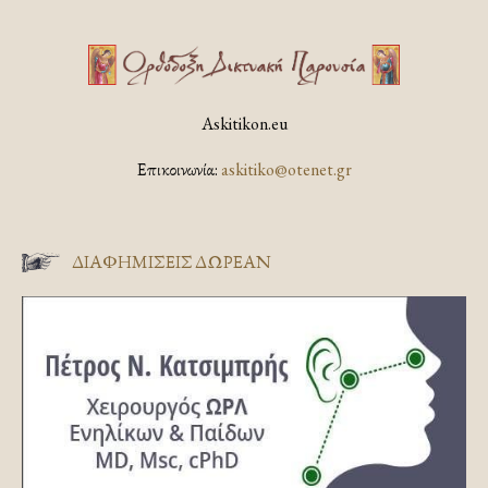
Askitikon.eu
Επικοινωνία:
askitiko@otenet.gr
ΔΙΑΦΗΜΊΣΕΙΣ ΔΩΡΕΆΝ