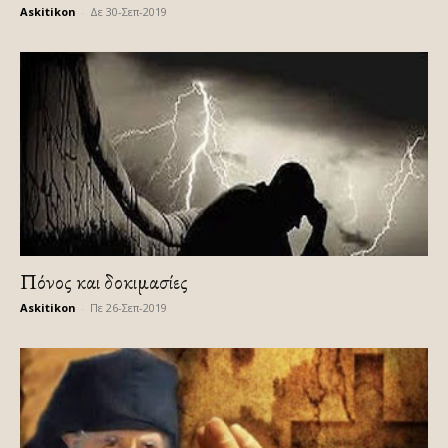
Askitikon
-
Δε 30-Σεπ-2019
Πόνος και δοκιμασίες
Askitikon
-
Πε 26-Σεπ-2019