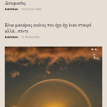
Δοκιμασίες
Askitikon
-
Πα 23-Οκτ-2020
Είναι μακάριος εκείνος που έχει όχι έναν σταυρό
αλλά…πέντε
Askitikon
-
Τε 30-Σεπ-2020