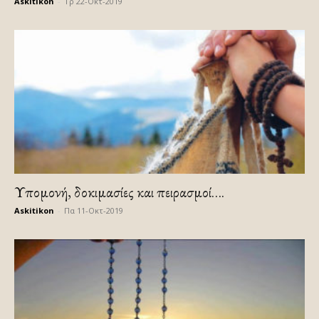
Askitikon
-
Τρ 22-Οκτ-2019
Υπομονή, δοκιμασίες και πειρασμοί….
Askitikon
-
Πα 11-Οκτ-2019