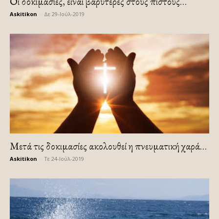
Οι δοκιμασίες, είναι βαρύτερες στους πιστούς…
Askitikon
-
Δε 29-Ιούλ-2019
Μετά τις δοκιμασίες ακολουθεί η πνευματική χαρά…
Askitikon
-
Τε 24-Ιούλ-2019