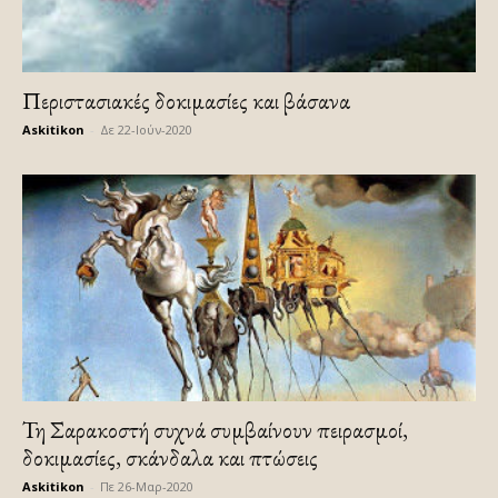
Περιστασιακές δοκιμασίες και βάσανα
Askitikon
-
Δε 22-Ιούν-2020
Τη Σαρακοστή συχνά συμβαίνουν πειρασμοί,
δοκιμασίες, σκάνδαλα και πτώσεις
Askitikon
-
Πε 26-Μαρ-2020