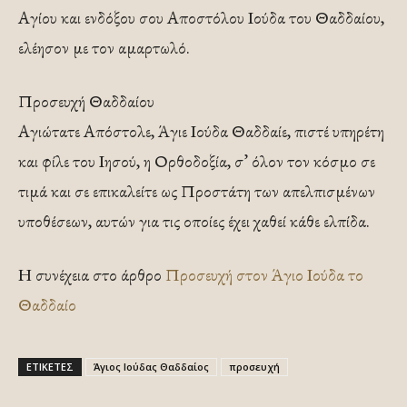
Αγίου και ενδόξου σου Αποστόλου Ιούδα του Θαδδαίου,
ελέησον με τον αμαρτωλό.
Προσευχή Θαδδαίου
Αγιώτατε Απόστολε, Άγιε Ιούδα Θαδδαίε, πιστέ υπηρέτη
και φίλε του Ιησού, η Ορθοδοξία, σ’ όλον τον κόσμο σε
τιμά και σε επικαλείτε ως Προστάτη των απελπισμένων
υποθέσεων, αυτών για τις οποίες έχει χαθεί κάθε ελπίδα.
Η συνέχεια στο άρθρο
Προσευχή στον Άγιο Ιούδα το
Θαδδαίο
ΕΤΙΚΕΤΕΣ
Άγιος Ιούδας Θαδδαίος
προσευχή