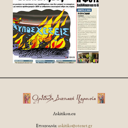
Askitikon.eu
Επικοινωνία:
askitiko@otenet.gr