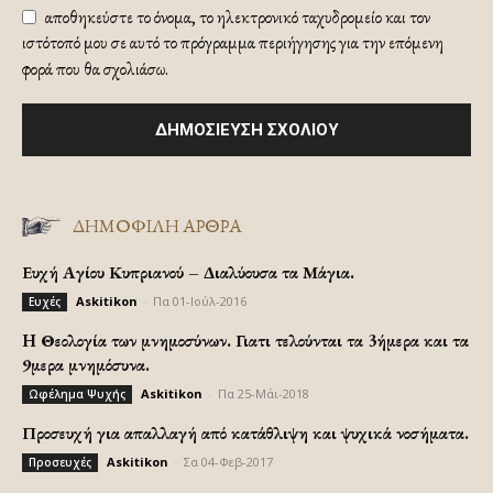
αποθηκεύστε το όνομα, το ηλεκτρονικό ταχυδρομείο και τον
ιστότοπό μου σε αυτό το πρόγραμμα περιήγησης για την επόμενη
φορά που θα σχολιάσω.
ΔΗΜΟΦΙΛΗ ΑΡΘΡΑ
Ευχή Αγίου Κυπριανού – Διαλύουσα τα Μάγια.
Askitikon
-
Πα 01-Ιούλ-2016
Ευχές
H Θεολογία των μνημοσύνων. Γιατι τελούνται τα 3ήμερα και τα
9μερα μνημόσυνα.
Askitikon
-
Πα 25-Μάι-2018
Ωφέλημα Ψυχής
Προσευχή για απαλλαγή από κατάθλιψη και ψυχικά νοσήματα.
Askitikon
-
Σα 04-Φεβ-2017
Προσευχές