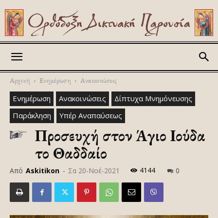
Askitikon
Αρχική
Ενημέρωση
Ανακοινώσεις
Ενημέρωση
Ανακοινώσεις
Δίπτυχα Μνημόνευσης
Παράκληση
Υπέρ Αναπαύσεως
Προσευχή στον Άγιο Ιούδα
το Θαδδαίο
4144
Από
Askitikon
-
Σα 20-Νοέ-2021
0