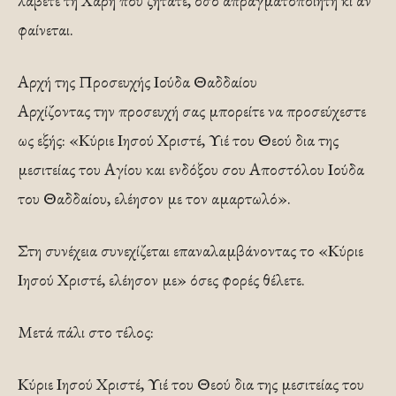
λάβετε τη Χάρη που ζητάτε, όσο απραγματοποίητη κι αν
φαίνεται.
Αρχή της Προσευχής Ιούδα Θαδδαίου
Αρχίζοντας την προσευχή σας μπορείτε να προσεύχεστε
ως εξής: «Κύριε Ιησού Χριστέ, Υιέ του Θεού δια της
μεσιτείας του Αγίου και ενδόξου σου Αποστόλου Ιούδα
του Θαδδαίου, ελέησον με τον αμαρτωλό».
Στη συνέχεια συνεχίζεται επαναλαμβάνοντας το «Κύριε
Ιησού Χριστέ, ελέησον με» όσες φορές θέλετε.
Μετά πάλι στο τέλος:
Κύριε Ιησού Χριστέ, Υιέ του Θεού δια της μεσιτείας του