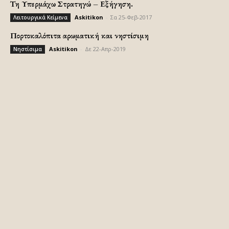
Τη Υπερμάχω Στρατηγώ – Εξήγηση.
Askitikon
-
Σα 25-Φεβ-2017
Λειτουργικά Κείμενα
Πορτοκαλόπιτα αρωματική και νηστίσιμη
Askitikon
-
Δε 22-Απρ-2019
Νηστίσιμα