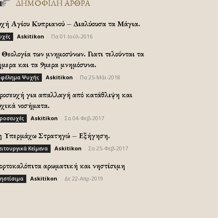
ΔΗΜΟΦΙΛΗ ΑΡΘΡΑ
υχή Αγίου Κυπριανού – Διαλύουσα τα Μάγια.
Askitikon
-
Πα 01-Ιούλ-2016
υχές
Θεολογία των μνημοσύνων. Γιατι τελούνται τα
ήμερα και τα 9μερα μνημόσυνα.
Askitikon
-
Πα 25-Μάι-2018
φέλημα Ψυχής
ροσευχή για απαλλαγή από κατάθλιψη και
υχικά νοσήματα.
Askitikon
-
Σα 04-Φεβ-2017
ροσευχές
η Υπερμάχω Στρατηγώ – Εξήγηση.
Askitikon
-
Σα 25-Φεβ-2017
ειτουργικά Κείμενα
ορτοκαλόπιτα αρωματική και νηστίσιμη
Askitikon
-
Δε 22-Απρ-2019
ηστίσιμα