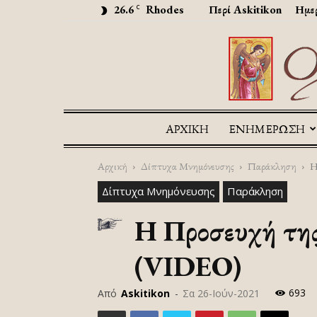
26.6
Rhodes
Περί Askitikon
Ημερ
C
ΑΡΧΙΚΉ
ΕΝΗΜΕΡΩΣΗ
Αρχική
Δίπτυχα Μνημόνευσης
Παράκληση
Η
Δίπτυχα Μνημόνευσης
Παράκληση
Η Προσευχή της
(VIDEO)
693
Από
Askitikon
-
Σα 26-Ιούν-2021