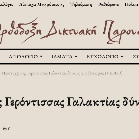
ολόγιο
Δίπτυχα Μνημόνευσης
Τηλεόραση
Ραδιόφωνο
Πολιτι
ΑΓΙΟΛΟΓΙΟ
ΙΑΜΑΤΑ
ΕΥΧΟΛΟΓΙΟ
Σ
Askitikon
 Προσευχή της Γερόντισσας Γαλακτίας δύναμη για όλους μας (VIDEO)
 Γερόντισσας Γαλακτίας δύν
0