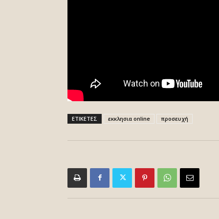
ΕΤΙΚΕΤΕΣ
εκκλησια online
προσευχή