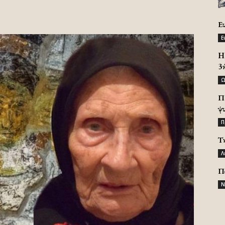
Ε
Ε
H 
3
Ω
Π
ψ
Π
Τ
Λ
Π
Ν