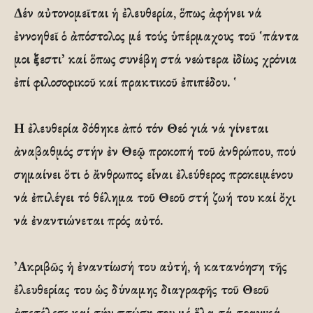
Δέν αὐτονομεῖται ἡ ἐλευθερία, ὅπως ἀφήνει νά
ἐννοηθεῖ ὁ ἀπόστολος μέ τούς ὑπέρμαχους τοῦ ῾πάντα
μοι ἔξεστι᾽ καί ὅπως συνέβη στά νεώτερα ἰδίως χρόνια
ἐπί φιλοσοφικοῦ καί πρακτικοῦ ἐπιπέδου. ῾
Η ἐλευθερία δόθηκε ἀπό τόν Θεό γιά νά γίνεται
ἀναβαθμός στήν ἐν Θεῷ προκοπή τοῦ ἀνθρώπου, πού
σημαίνει ὅτι ὁ ἄνθρωπος εἶναι ἐλεύθερος προκειμένου
νά ἐπιλέγει τό θέλημα τοῦ Θεοῦ στή ζωή του καί ὄχι
νά ἐναντιώνεται πρός αὐτό.
᾽Ακριβῶς ἡ ἐναντίωσή του αὐτή, ἡ κατανόηση τῆς
ἐλευθερίας του ὡς δύναμης διαγραφῆς τοῦ Θεοῦ
ἀπετέλεσε καί τήν πτώση του μέ ὅλα τά τραγικά