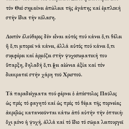
τόν Θεό σημαίνει ἀπώλεια τῆς ἀγάπης καί ἐμπλοκή
στήν ἴδια τήν κόλαση.
Λοιπόν ἐλεύθερος δέν εἶναι αὐτός πού κάνει ὅ,τι θέλει
ἤ ὅ,τι μπορεῖ νά κάνει, ἀλλά αὐτός πού κάνει ὅ,τι
συμφέρει καί ἁρμόζει στήν ψυχοσωματική του
ὕπαρξη, δηλαδή ὅ,τι ἔχει αἰώνια ἀξία καί τόν
διακρατεῖ στήν χάρη τοῦ Χριστοῦ.
Τά παραδείγματα πού φέρνει ὁ ἀπόστολος Παῦλος
ὡς πρός τό φαγητό καί ὡς πρός τό θέμα τῆς πορνείας
ἀκριβῶς κατανοοῦνται κάτω ἀπό αὐτήν τήν ὀπτική:
ὄχι μόνο ἡ ψυχή, ἀλλά καί τό ἴδιο τό σῶμα λειτουργεῖ