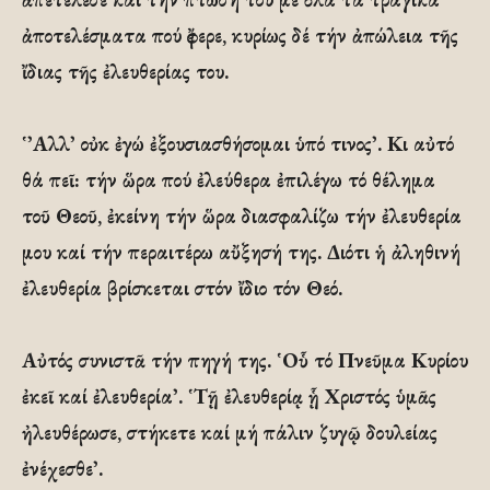
ἀποτελέσματα πού ἔφερε, κυρίως δέ τήν ἀπώλεια τῆς
ἴδιας τῆς ἐλευθερίας του.
῾᾽Αλλ᾽ οὐκ ἐγώ ἐξουσιασθήσομαι ὑπό τινος᾽. Κι αὐτό
θά πεῖ: τήν ὥρα πού ἐλεύθερα ἐπιλέγω τό θέλημα
τοῦ Θεοῦ, ἐκείνη τήν ὥρα διασφαλίζω τήν ἐλευθερία
μου καί τήν περαιτέρω αὔξησή της. Διότι ἡ ἀληθινή
ἐλευθερία βρίσκεται στόν ἴδιο τόν Θεό.
Αὐτός συνιστᾶ τήν πηγή της. ῾Οὗ τό Πνεῦμα Κυρίου
ἐκεῖ καί ἐλευθερία᾽. ῾Τῇ ἐλευθερίᾳ ᾗ Χριστός ὑμᾶς
ἠλευθέρωσε, στήκετε καί μή πάλιν ζυγῷ δουλείας
ἐνέχεσθε᾽.