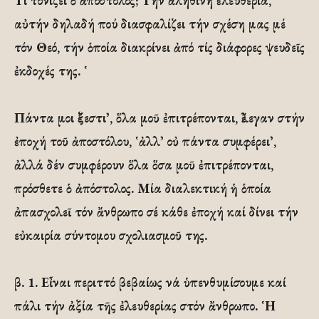
Τί τονίζει ὁ ἀπόστολος; Τήν ἀληθινή ἐλευθερία,
αὐτήν δηλαδή πού διασφαλίζει τήν σχέση μας μέ
τόν Θεό, τήν ὁποία διακρίνει ἀπό τίς διάφορες ψευδεῖς
ἐκδοχές της. ῾
Πάντα μοι ἔξεστι᾽, ὅλα μοῦ ἐπιτρέπονται, ἔλεγαν στήν
ἐποχή τοῦ ἀποστόλου, ῾ἀλλ᾽ οὐ πάντα συμφέρει᾽,
ἀλλά δέν συμφέρουν ὅλα ὅσα μοῦ ἐπιτρέπονται,
πρόσθετε ὁ ἀπόστολος. Μία διαλεκτική ἡ ὁποία
ἀπασχολεῖ τόν ἄνθρωπο σέ κάθε ἐποχή καί δίνει τήν
εὐκαιρία σύντομου σχολιασμοῦ της.
β. 1. Εἶναι περιττό βεβαίως νά ὑπενθυμίσουμε καί
πάλι τήν ἀξία τῆς ἐλευθερίας στόν ἄνθρωπο. ῾Η