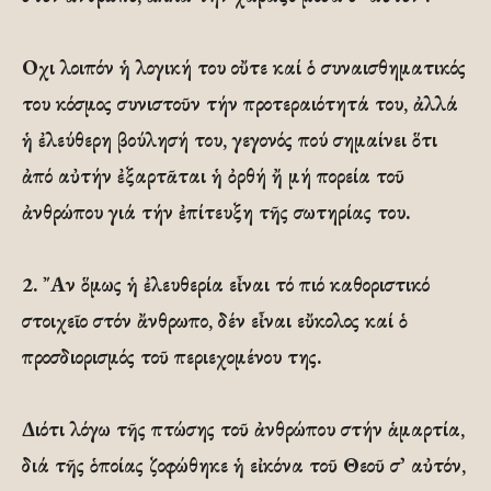
Οχι λοιπόν ἡ λογική του οὔτε καί ὁ συναισθηματικός
του κόσμος συνιστοῦν τήν προτεραιότητά του, ἀλλά
ἡ ἐλεύθερη βούλησή του, γεγονός πού σημαίνει ὅτι
ἀπό αὐτήν ἐξαρτᾶται ἡ ὀρθή ἤ μή πορεία τοῦ
ἀνθρώπου γιά τήν ἐπίτευξη τῆς σωτηρίας του.
2. ῎Αν ὅμως ἡ ἐλευθερία εἶναι τό πιό καθοριστικό
στοιχεῖο στόν ἄνθρωπο, δέν εἶναι εὔκολος καί ὁ
προσδιορισμός τοῦ περιεχομένου της.
Διότι λόγω τῆς πτώσης τοῦ ἀνθρώπου στήν ἁμαρτία,
διά τῆς ὁποίας ζοφώθηκε ἡ εἰκόνα τοῦ Θεοῦ σ᾽ αὐτόν,