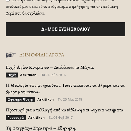
ιστότοπό μου σε αυτό το πρόγραμμα περιήγησης για την επόμενη
φορά που θα σχολιάσω.
ΔΗΜΟΦΙΛΗ ΑΡΘΡΑ
Ευχή Αγίου Κυπριανού – Διαλύουσα τα Μάγια.
Askitikon
-
Πα 01-Ιούλ-2016
Ευχές
H Θεολογία των μνημοσύνων. Γιατι τελούνται τα 3ήμερα και τα
9μερα μνημόσυνα.
Askitikon
-
Πα 25-Μάι-2018
Ωφέλημα Ψυχής
Προσευχή για απαλλαγή από κατάθλιψη και ψυχικά νοσήματα.
Askitikon
-
Σα 04-Φεβ-2017
Προσευχές
Τη Υπερμάχω Στρατηγώ – Εξήγηση.