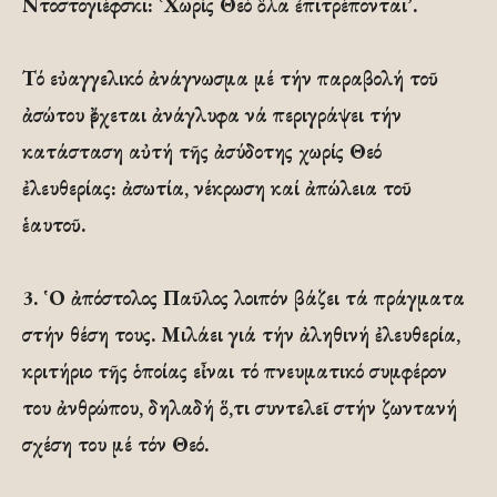
Ντοστογιέφσκι: ῾Χωρίς Θεό ὅλα ἐπιτρέπονται᾽.
Τό εὐαγγελικό ἀνάγνωσμα μέ τήν παραβολή τοῦ
ἀσώτου ἔρχεται ἀνάγλυφα νά περιγράψει τήν
κατάσταση αὐτή τῆς ἀσύδοτης χωρίς Θεό
ἐλευθερίας: ἀσωτία, νέκρωση καί ἀπώλεια τοῦ
ἑαυτοῦ.
3. ῾Ο ἀπόστολος Παῦλος λοιπόν βάζει τά πράγματα
στήν θέση τους. Μιλάει γιά τήν ἀληθινή ἐλευθερία,
κριτήριο τῆς ὁποίας εἶναι τό πνευματικό συμφέρον
του ἀνθρώπου, δηλαδή ὅ,τι συντελεῖ στήν ζωντανή
σχέση του μέ τόν Θεό.