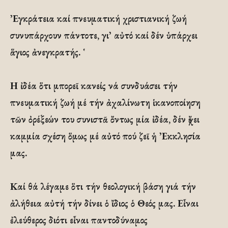
᾽Εγκράτεια καί πνευματική χριστιανική ζωή
συνυπάρχουν πάντοτε, γι᾽ αὐτό καί δέν ὑπάρχει
ἅγιος ἀνεγκρατής. ῾
Η ἰδέα ὅτι μπορεῖ κανείς νά συνδυάσει τήν
πνευματική ζωή μέ τήν ἀχαλίνωτη ἱκανοποίηση
τῶν ὀρέξεών του συνιστᾶ ὄντως μία ἰδέα, δέν ἔχει
καμμία σχέση ὅμως μέ αὐτό πού ζεῖ ἡ ᾽Εκκλησία
μας.
Καί θά λέγαμε ὅτι τήν θεολογική βάση γιά τήν
ἀλήθεια αὐτή τήν δίνει ὁ ἴδιος ὁ Θεός μας. Εἶναι
ἐλεύθερος διότι εἶναι παντοδύναμος