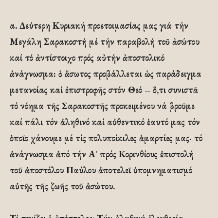
α. Δεύτερη Κυριακή προετοιμασίας μας γιά τήν
Μεγάλη Σαρακοστή μέ τήν παραβολή τοῦ ἀσώτου
καί τό ἀντίστοιχο πρός αὐτήν ἀποστολικό
ἀνάγνωσμα: ὁ ἄσωτος προβάλλεται ὡς παράδειγμα
μετανοίας καί ἐπιστροφῆς στόν Θεό – ὅ,τι συνιστᾶ
τό νόημα τῆς Σαρακοστῆς προκειμένου νά βροῦμε
καί πάλι τόν ἀληθινό καί αὐθεντικό ἑαυτό μας τόν
ὁποῖο χάνουμε μέ τίς πολυποίκιλες ἁμαρτίες μας· τό
ἀνάγνωσμα ἀπό τήν Α´ πρός Κορινθίους ἐπιστολή
τοῦ ἀποστόλου Παύλου ἀποτελεῖ ὑπομνηματισμό
αὐτῆς τῆς ζωῆς τοῦ ἀσώτου.