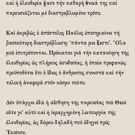
καί ἡ ἐλευθερία ἔχασε τήν καθαρή ἔννοιά της καί
παρουσιάζεται μέ διαστρεβλωμένο τρόπο.
Καί ἀκριβῶς ὁ ἀπόστολος Παῦλος ἐπισημαίνει τή
βασικότερη διαστρέβλωση: ῾πάντα μοι ἔξεστι᾽. ῞Ολα
μοῦ ἐπιτρέπονται. Πρόκειται γιά τήν κατανόηση τῆς
ἐλευθερίας ὡς πλήρους ἀσυδοσίας, ἡ ὁποία προφανῶς
προϋποθέτει ὅτι ὁ ἴδιος ὁ ἄνθρωπος συνιστᾶ καί τήν
τελική ἀναφορά στόν κόσμο τοῦτο.
Δέν ὑπάρχει ἐδῶ ἡ αἴσθηση τῆς παρουσίας τοῦ Θεοῦ
οὔτε γι᾽ αὐτό καί ἡ ἱεραρχημένη λειτουργία τῆς
ἐλευθερίας, ὡς δώρου δηλαδή πού ὁδηγεῖ πρός
᾽Εκεῖνον.