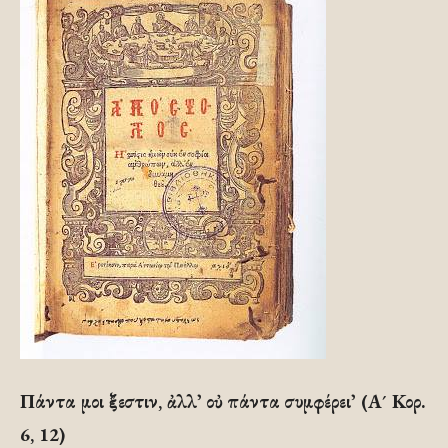
Πάντα μοι ἔξεστιν, ἀλλ᾽ οὐ πάντα συμφέρει᾽ (Α´ Κορ.
6, 12)