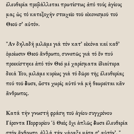
ἐλευθερία προβάλλεται πρωτίστως ἀπό τούς ἁγίους
μας ὡς τό κατεξοχήν στοιχεῖο τοῦ εἰκονισμοῦ τοῦ
Θεοῦ σ᾽ αὐτόν.
῎Αν δηλαδή μιλᾶμε γιά τόν κατ᾽ εἰκόνα καί καθ᾽
ὁμοίωσιν Θεοῦ ἄνθρωπο, συνεπῶς γιά τό ὄν πού
προικίστηκε ἀπό τόν Θεό μέ χαρίσματα ἰδιαίτερα
δικά Του, μιλᾶμε κυρίως γιά τό δῶρο τῆς ἐλευθερίας
πού τοῦ ἔδωσε, ὥστε χωρίς αὐτό νά μή θεωρεῖται κἄν
ἄνθρωπος.
Κατά τήν γνωστή φράση τοῦ ἁγίου συγχρόνου
Γέροντα Πορφυρίου ῾ὁ Θεός ὄχι ἁπλῶς ἔδωσε ἐλευθερία
στόν ἄνθρωπο, ἀλλά τήν χάραξε μέσα σ᾽ αὐτόν᾽. ῎