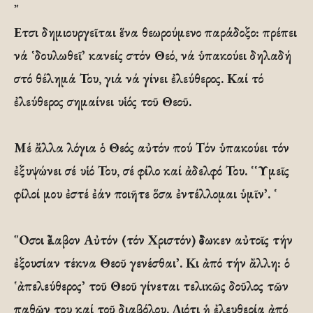
῎
Ετσι δημιουργεῖται ἕνα θεωρούμενο παράδοξο: πρέπει
νά ῾δουλωθεῖ᾽ κανείς στόν Θεό, νά ὑπακούει δηλαδή
στό θέλημά Του, γιά νά γίνει ἐλεύθερος. Καί τό
ἐλεύθερος σημαίνει υἱός τοῦ Θεοῦ.
Μέ ἄλλα λόγια ὁ Θεός αὐτόν πού Τόν ὑπακούει τόν
ἐξυψώνει σέ υἱό Του, σέ φίλο καί ἀδελφό Του. ῾῾Υμεῖς
φίλοί μου ἐστέ ἐάν ποιῆτε ὅσα ἐντέλλομαι ὑμῖν᾽. ῾
῞Οσοι ἔλαβον Αὐτόν (τόν Χριστόν) ἔδωκεν αὐτοῖς τήν
ἐξουσίαν τέκνα Θεοῦ γενέσθαι᾽. Κι ἀπό τήν ἄλλη: ὁ
῾ἀπελεύθερος᾽ τοῦ Θεοῦ γίνεται τελικῶς δοῦλος τῶν
παθῶν του καί τοῦ διαβόλου. Διότι ἡ ἐλευθερία ἀπό