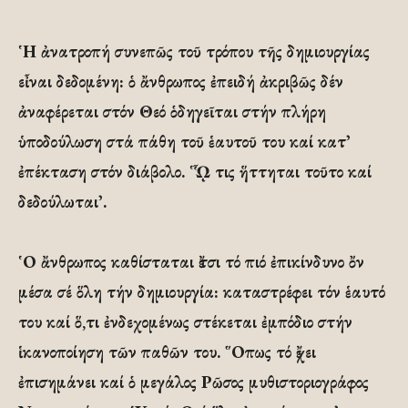
῾Η ἀνατροπή συνεπῶς τοῦ τρόπου τῆς δημιουργίας
εἶναι δεδομένη: ὁ ἄνθρωπος ἐπειδή ἀκριβῶς δέν
ἀναφέρεται στόν Θεό ὁδηγεῖται στήν πλήρη
ὑποδούλωση στά πάθη τοῦ ἑαυτοῦ του καί κατ᾽
ἐπέκταση στόν διάβολο. ῾ᾯ τις ἥττηται τοῦτο καί
δεδούλωται᾽.
῾Ο ἄνθρωπος καθίσταται ἔτσι τό πιό ἐπικίνδυνο ὄν
μέσα σέ ὅλη τήν δημιουργία: καταστρέφει τόν ἑαυτό
του καί ὅ,τι ἐνδεχομένως στέκεται ἐμπόδιο στήν
ἱκανοποίηση τῶν παθῶν του. ῞Οπως τό ἔχει
ἐπισημάνει καί ὁ μεγάλος Ρῶσος μυθιστοριογράφος