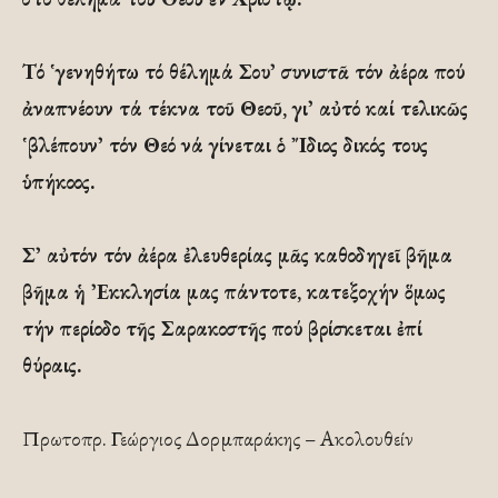
Τό ῾γενηθήτω τό θέλημά Σου᾽ συνιστᾶ τόν ἀέρα πού
ἀναπνέουν τά τέκνα τοῦ Θεοῦ, γι᾽ αὐτό καί τελικῶς
῾βλέπουν᾽ τόν Θεό νά γίνεται ὁ ῎Ιδιος δικός τους
ὑπήκοος.
Σ᾽ αὐτόν τόν ἀέρα ἐλευθερίας μᾶς καθοδηγεῖ βῆμα
βῆμα ἡ ᾽Εκκλησία μας πάντοτε, κατεξοχήν ὅμως
τήν περίοδο τῆς Σαρακοστῆς πού βρίσκεται ἐπί
θύραις.
Πρωτοπρ. Γεώργιος Δορμπαράκης – Ακολουθείν