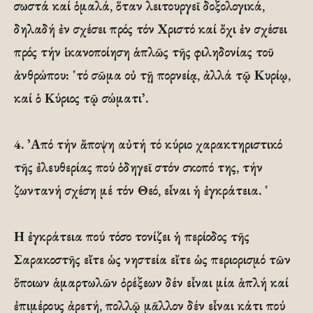
σωστά καί ὁμαλά, ὅταν λειτουργεῖ δοξολογικά,
δηλαδή ἐν σχέσει πρός τόν Χριστό καί ὄχι ἐν σχέσει
πρός τήν ἱκανοποίηση ἁπλῶς τῆς φιληδονίας τοῦ
ἀνθρώπου: ῾τό σῶμα οὐ τῇ πορνείᾳ, ἀλλά τῷ Κυρίῳ,
καί ὁ Κύριος τῷ σώματι᾽.
4. ᾽Από τήν ἄποψη αὐτή τό κύριο χαρακτηριστικό
τῆς ἐλευθερίας πού ὁδηγεῖ στόν σκοπό της, τήν
ζωντανή σχέση μέ τόν Θεό, εἶναι ἡ ἐγκράτεια. ῾
Η ἐγκράτεια πού τόσο τονίζει ἡ περίοδος τῆς
Σαρακοστῆς εἴτε ὡς νηστεία εἴτε ὡς περιορισμό τῶν
ὅποιων ἁμαρτωλῶν ὀρέξεων δέν εἶναι μία ἁπλή καί
ἐπιμέρους ἀρετή, πολλῷ μᾶλλον δέν εἶναι κάτι πού