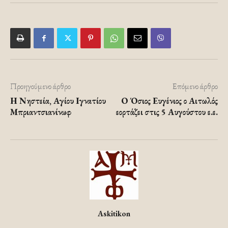
Προηγούμενο άρθρο
Επόμενο άρθρο
Η Νηστεία, Αγίου Ιγνατίου
Ο Όσιος Ευγένιος ο Αιτωλός
Μπριαντσιανίνωφ
εορτάζει στις 5 Αυγούστου ε.ε.
Askitikon