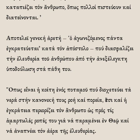
καταπιέζει τόν ἄνθρωπο, ὅπως πολλοί πιστεύουν καί
διατείνονται. ᾽
Αποτελεῖ γενική ἀρετή – ῾ὁ ἀγωνιζόμενος πάντα
ἐγκρατεύεται᾽ κατά τόν ἀπόστολο – πού διασφαλίζει
τήν ἐλευθερία τοῦ ἀνθρώπου ἀπό τήν ἀνεξέλεγκτη
ὑποδούλωση στά πάθη του.
῞Οπως εἶναι ἡ κοίτη ἑνός ποταμοῦ πού διοχετεύει τά
νερά στήν κανονική τους ροή καί πορεία, ἔτσι καί ἡ
ἐγκράτεια περιορίζει τόν ἄνθρωπο ὡς πρός τίς
ἁμαρτωλές ροπές του γιά νά παραμένει ἐν Θεῷ καί
νά ἀναπνέει τόν ἀέρα τῆς ἐλευθερίας.