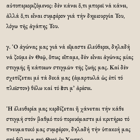
αὐτοπεριοριζόμενος: δέν κάνει ὅ,τι μπορεῖ νά κάνει,
ἀλλά ὅ,τι εἶναι συμφέρον γιά τήν δημιουργία Του,
λόγω τῆς ἀγάπης Του.
γ. ῾Ο ἀγώνας μας γιά νά εἴμαστε ἐλεύθεροι, δηλαδή
νά ζοῦμε ἐν Θεῷ, ὅπως εἴπαμε, δέν εἶναι ἀγώνας μίας
στιγμῆς ἤ κάποιων στιγμῶν τῆς ζωῆς μας. Καί δέν
σχετίζεται μέ τά δικά μας (ἁμαρτωλά ὡς ἐπί τό
πλεῖστον) θέλω καί τό ἔτσι μ᾽ ἀρέσει.
῾Η ἐλευθερία μας κερδίζεται ἤ χάνεται τήν κάθε
στιγμή στόν βαθμό πού πορευόμαστε μέ κριτήριο τό
πνευματικό μας συμφέρον, δηλαδή τήν ὑπακοή μας
στό θέλημα τοῦ Θεοῦ ἐν Χριστῷ.