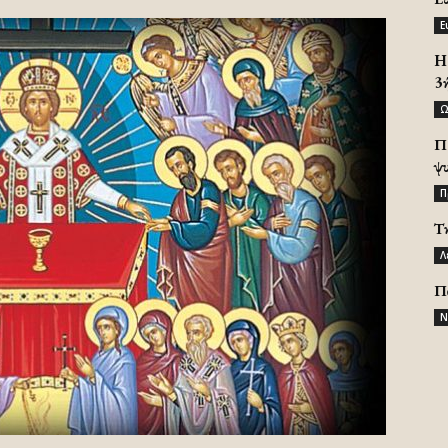
Ε
H 
3
Ω
Π
ψ
Π
Τ
Λ
Π
Ν