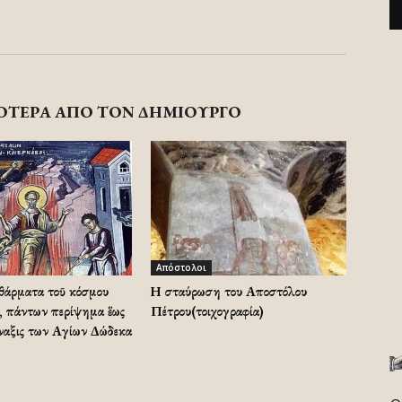
ΟΤΕΡΑ ΑΠΟ ΤΟΝ ΔΗΜΙΟΥΡΓΟ
Απόστολοι
αθάρματα τοῦ κόσμου
Η σταύρωση του Αποστόλου
, πάντων περίψημα ἕως
Πέτρου(τοιχογραφία)
ναξις των Αγίων Δώδεκα