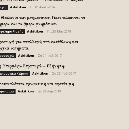
Askitikon
-
Πα 01-Ιούλ-2016
υχές
Θεολογία των μνημοσύνων. Γιατι τελούνται τα
ήμερα και τα 9μερα μνημόσυνα.
Askitikon
-
Πα 25-Μάι-2018
φέλημα Ψυχής
ροσευχή για απαλλαγή από κατάθλιψη και
υχικά νοσήματα.
Askitikon
-
Σα 04-Φεβ-2017
ροσευχές
η Υπερμάχω Στρατηγώ – Εξήγηση.
Askitikon
-
Σα 25-Φεβ-2017
ειτουργικά Κείμενα
ορτοκαλόπιτα αρωματική και νηστίσιμη
Askitikon
-
Δε 22-Απρ-2019
ηστίσιμα