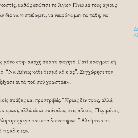
ακοστές, καθώς εφώτισε το Άγιον Πνεύμα τους αγίους
ν δια να νηστεύωμεν, να νεκρώνωμεν τα πάθη, να
Δ
Α
ας μόνο στην αποχή από το φαγητό. Γιατί πραγματική
ικο. “Να Λύνεις κάθε δεσμό αδικίας”. Συγχώρησε τον
 ξέχασε αυτά πού σού χρωστάει».
ικές πράξεις και προστριβές.” Κρέας δέν τρως, αλλά
ο κρασί, αλλά είσαι σπάταλος στις αδικίες. Περιμένεις
ς όλη την ημέρα σου στα δικαστήρια. ” Αλοίμονο σε
 τις αδικίες».