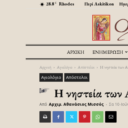
28.8
Rhodes
Περί Askitikon
Ημερ
C
ΑΡΧΙΚΉ
ΕΝΗΜΕΡΩΣΗ
Αρχική
Αγιολόγιο
Απόστολοι
Η νηστεία των Α
Αγιολόγιο
Απόστολοι
Η νηστεία των 
Από
Αρχιμ. Αθανάσιος Μισσός
-
Σα 10-Ιού