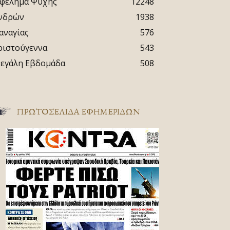
φέλημα Ψυχής
12248
νδρών
1938
αναγίας
576
ριστούγεννα
543
εγάλη Εβδομάδα
508
ΠΡΩΤΟΣΈΛΙΔΑ ΕΦΗΜΕΡΊΔΩΝ