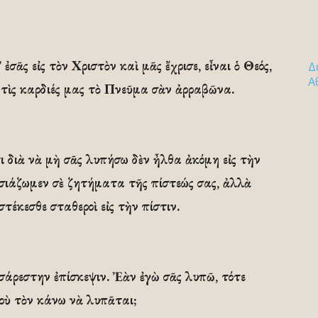
’ ἐσᾶς εἰς τὸν Χριστὸν καὶ μᾶς ἔχρισε, εἶναι ὁ Θεός,
Δ
Α
ἰς τὶς καρδιές μας τὸ Πνεῦμα σὰν ἀρραβῶνα.
 διὰ νὰ μὴ σᾶς λυπήσω δὲν ἦλθα ἀκόμη εἰς τὴν
ουσιάζωμεν σὲ ζητήματα τῆς πίστεώς σας, ἀλλὰ
στέκεσθε σταθεροὶ εἰς τὴν πίστιν.
σάρεστην ἐπίσκεψιν. Ἐὰν ἐγὼ σᾶς λυπῶ, τότε
ποὺ τὸν κάνω νὰ λυπᾶται;