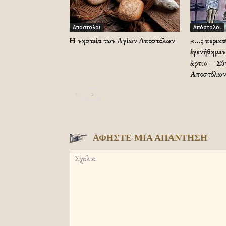
Απόστολοι
Απόστολοι
Η νηστεία των Αγίων Αποστόλων
«…Ὡς περικ
ἐγενήθημεν
ἄρτι» – Σύ
Αποστόλων
ΑΦΗΣΤΕ ΜΙΑ ΑΠΑΝΤΗΣΗ