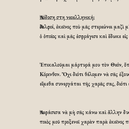
Ἀπόδοση στη νεοελληνική:
Ἀδελφοί, ἐκεῖνος ποὺ μᾶς στερεώνει μαζὶ μ
ὁ ὁποῖος καὶ μᾶς ἐσφράγισε καὶ ἔδωκε ε
Ἐπικαλοῦμαι μάρτυρά μου τὸν Θεόν, ὅτι
Κόρινθον. Ὄχι διότι θέλομεν νὰ σᾶς ἐξ
εἴμεθα συνεργάται τῆς χαρᾶς σας, διότι 
Ἀπεφάσισα νὰ μὴ σᾶς κάνω καὶ ἄλλην δυ
ποιὸς μοῦ προξενεῖ χαρὰν παρὰ ἐκεῖνος 