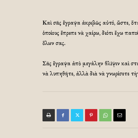
Καὶ σᾶς ἔγραψα ἀκριβῶς αὐτό, ὥστε, ὅτ
ὁποίους ἔπρεπε νὰ χαίρω, διότι ἔχω παπο
ὅλων σας.
Σᾶς ἔγραψα ἀπὸ μεγάλην θλῖψιν καὶ στε
νὰ λυπηθῆτε, ἀλλὰ διὰ νὰ γνωρίσετε τὴ