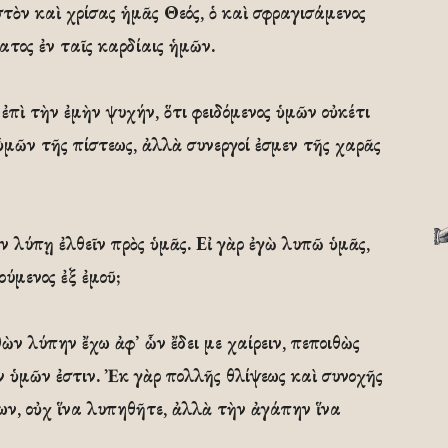
ιστὸν καὶ χρίσας ἡμᾶς Θεός, ὁ καὶ σφραγισάμενος
τος ἐν ταῖς καρδίαις ἡμῶν.
πὶ τὴν ἐμὴν ψυχήν, ὅτι φειδόμενος ὑμῶν οὐκέτι
 ὑμῶν τῆς πίστεως, ἀλλὰ συνεργοί ἐσμεν τῆς χαρᾶς
ν λύπῃ ἐλθεῖν πρὸς ὑμᾶς. Εἰ γὰρ ἐγὼ λυπῶ ὑμᾶς,
ούμενος ἐξ ἐμοῦ;
ὼν λύπην ἔχω ἀφ᾿ ὧν ἔδει με χαίρειν, πεποιθὼς
 ὑμῶν ἐστιν. Ἐκ γὰρ πολλῆς θλίψεως καὶ συνοχῆς
ων, οὐχ ἵνα λυπηθῆτε, ἀλλὰ τὴν ἀγάπην ἵνα