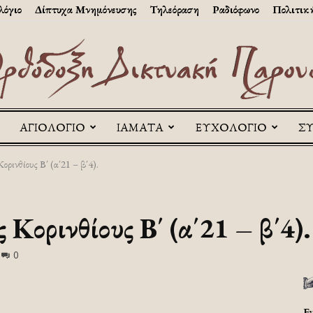
λόγιο
Δίπτυχα Μνημόνευσης
Τηλεόραση
Ραδιόφωνο
Πολιτικ
ΑΓΙΟΛΟΓΙΟ
ΙΑΜΑΤΑ
ΕΥΧΟΛΟΓΙΟ
Σ
Askitikon
ρινθίους Β΄ (α΄21 – β΄4).
Κορινθίους Β΄ (α΄21 – β΄4).
0
Ε