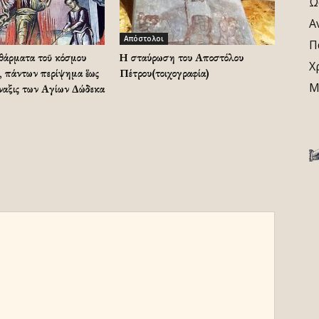
Ω
Α
Απόστολοι
Π
αθάρματα τοῦ κόσμου
Η σταύρωση του Αποστόλου
Χ
, πάντων περίψημα ἕως
Πέτρου(τοιχογραφία)
Μ
ναξις των Αγίων Δώδεκα