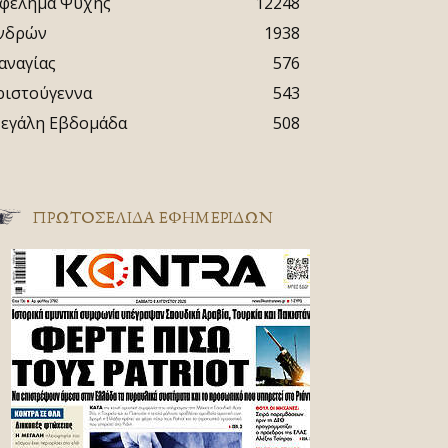
φέλημα Ψυχής
12248
νδρών
1938
αναγίας
576
ριστούγεννα
543
εγάλη Εβδομάδα
508
ΠΡΩΤΟΣΈΛΙΔΑ ΕΦΗΜΕΡΊΔΩΝ