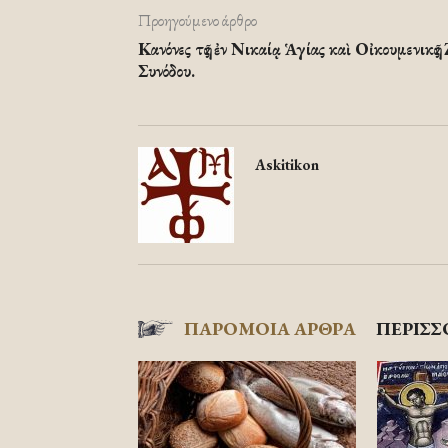
Προηγούμενο άρθρο
Κανόνες τῆς ἐν Νικαίᾳ Ἁγίας καὶ Οἰκουμενικῆς 
Συνόδου.
Askitikon
ΠΑΡΟΜΟΙΑ ΑΡΘΡΑ
ΠΕΡΙΣΣ