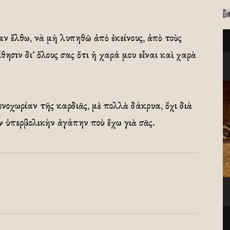
αν ἔλθω, νὰ μὴ λυπηθῶ ἀπὸ ἐκείνους, ἀπὸ τοὺς
ίθησιν δι’ ὅλους σας ὅτι ἡ χαρά μου εἶναι καὶ χαρὰ
νοχωρίαν τῆς καρδιᾶς, μὲ πολλὰ δάκρυα, ὄχι διὰ
ν ὑπερβολικὴν ἀγάπην ποὺ ἔχω γιὰ σᾶς.