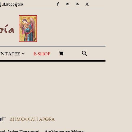
ή Απορρήτου
ΥΝΤΑΓΕΣ
E-SHOP
ΔΗΜΟΦΙΛΗ ΑΡΘΡΑ
υχή Αγίου Κυπριανού – Διαλύουσα τα Μάγια.