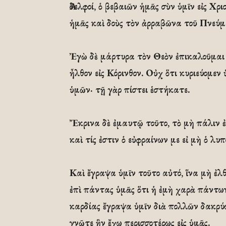
Ἀδελφοί, ὁ βεβαιῶν ἡμᾶς σὺν ὑμῖν εἰς Χρ
ἡμᾶς καὶ δοὺς τὸν ἀρραβῶνα τοῦ Πνεύμα
Ἐγὼ δὲ μάρτυρα τὸν Θεὸν ἐπικαλοῦμαι ἐ
ἦλθον εἰς Κόρινθον. Οὐχ ὅτι κυριεύομεν
ὑμῶν· τῇ γὰρ πίστει ἑστήκατε.
Ἔκρινα δὲ ἐμαυτῷ τοῦτο, τὸ μὴ πάλιν ἐ
καὶ τίς ἐστιν ὁ εὐφραίνων με εἰ μὴ ὁ λυπ
Καὶ ἔγραψα ὑμῖν τοῦτο αὐτό, ἵνα μὴ ἐλθ
ἐπὶ πάντας ὑμᾶς ὅτι ἡ ἐμὴ χαρὰ πάντων
καρδίας ἔγραψα ὑμῖν διὰ πολλῶν δακρύ
γνῶτε ἣν ἔχω περισσοτέρως εἰς ὑμᾶς.