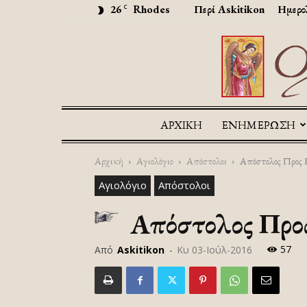
26
Rhodes
Περί Askitikon
Ημερο
C
ΑΡΧΙΚΉ
ΕΝΗΜΕΡΩΣΗ
Αρχική
Αγιολόγιο
Απόστολοι
Απόστολος Προς Κο
Αγιολόγιο
Απόστολοι
Απόστολος Προς 
57
Από
Askitikon
-
Κυ 03-Ιούλ-2016