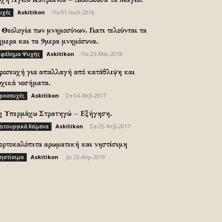
Askitikon
-
Πα 01-Ιούλ-2016
υχές
Θεολογία των μνημοσύνων. Γιατι τελούνται τα
ήμερα και τα 9μερα μνημόσυνα.
Askitikon
-
Πα 25-Μάι-2018
φέλημα Ψυχής
ροσευχή για απαλλαγή από κατάθλιψη και
υχικά νοσήματα.
Askitikon
-
Σα 04-Φεβ-2017
ροσευχές
η Υπερμάχω Στρατηγώ – Εξήγηση.
Askitikon
-
Σα 25-Φεβ-2017
ειτουργικά Κείμενα
ορτοκαλόπιτα αρωματική και νηστίσιμη
Askitikon
-
Δε 22-Απρ-2019
ηστίσιμα