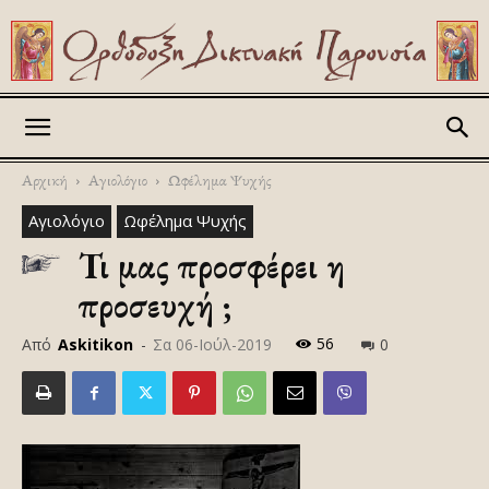
Askitikon
Αρχική
Αγιολόγιο
Ωφέλημα Ψυχής
Αγιολόγιο
Ωφέλημα Ψυχής
Τι μας προσφέρει η
προσευχή ;
56
Από
Askitikon
-
Σα 06-Ιούλ-2019
0