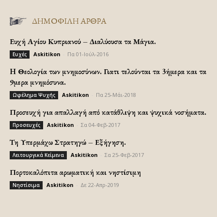
ΔΗΜΟΦΙΛΗ ΑΡΘΡΑ
Ευχή Αγίου Κυπριανού – Διαλύουσα τα Μάγια.
Askitikon
-
Πα 01-Ιούλ-2016
Ευχές
H Θεολογία των μνημοσύνων. Γιατι τελούνται τα 3ήμερα και τα
9μερα μνημόσυνα.
Askitikon
-
Πα 25-Μάι-2018
Ωφέλημα Ψυχής
Προσευχή για απαλλαγή από κατάθλιψη και ψυχικά νοσήματα.
Askitikon
-
Σα 04-Φεβ-2017
Προσευχές
Τη Υπερμάχω Στρατηγώ – Εξήγηση.
Askitikon
-
Σα 25-Φεβ-2017
Λειτουργικά Κείμενα
Πορτοκαλόπιτα αρωματική και νηστίσιμη
Askitikon
-
Δε 22-Απρ-2019
Νηστίσιμα