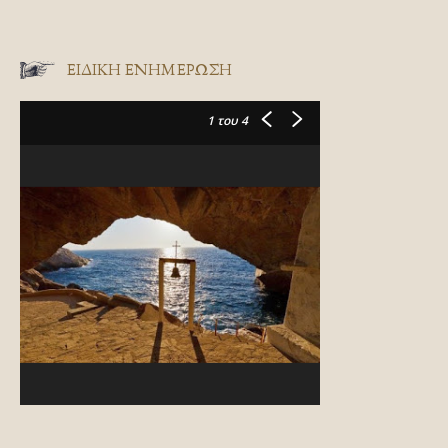
ΕΙΔΙΚΉ ΕΝΗΜΈΡΩΣΗ
1
του 4