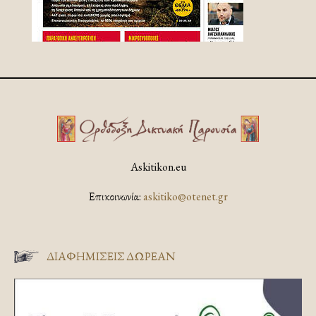
Askitikon.eu
Επικοινωνία:
askitiko@otenet.gr
ΔΙΑΦΗΜΊΣΕΙΣ ΔΩΡΕΆΝ