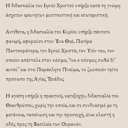
Η διδασκαλία του Ιησού Χριστού υπήρξε κατά τη γνώμη
άσχετων ερευνητων μυστικιστική και εσωτεριστική.
Αντίθετα, η διδασκαλία του Κυρίου υπήρξε πάντοτε
φανερή, αφορούσε στον Ένα Θεό, Πατέρα
Παντοκράτορα, τον Ιησού Χριστό, τον Υιόν του, τον
οποίον απέστειλε στον κόσμο, ‘ίνα ο κόσμος σωθεί δι’
αυτού’ και στο Παράκλητο Πνεύμα, το ζωοποιόν τρίτο
πρόσωπο της Αγίας Τριάδος.
Η αγάπη υπήρξε η πρακτική, κατεξοχήν, διδασκαλία του
Θεανθρώπου, χωρίς την οποία, και σε συνδυασμό με τη
μετάνοια, ταπείνωση και την προσευχή, είναι κλειστή η
οδός προς τη Βασιλεία των Ουρανών.