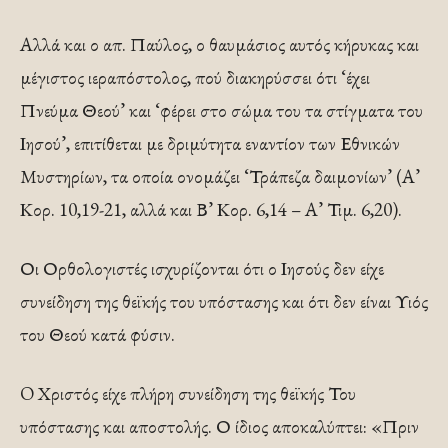
Αλλά και ο απ. Παύλος, ο θαυμάσιος αυτός κήρυκας και
μέγιστος ιεραπόστολος, πού διακηρύσσει ότι ‘έχει
Πνεύμα Θεού’ και ‘φέρει στο σώμα του τα στίγματα του
Ιησού’, επιτίθεται με δριμύτητα εναντίον των Εθνικών
Μυστηρίων, τα οποία ονομάζει ‘Τράπεζα δαιμονίων’ (Α’
Κορ. 10,19-21, αλλά και Β’ Κορ. 6,14 – Α’ Τιμ. 6,20).
Οι Ορθολογιστές ισχυρίζονται ότι ο Ιησούς δεν είχε
συνείδηση της θεϊκής του υπόστασης και ότι δεν είναι Υιός
του Θεού κατά φύσιν.
O Χριστός είχε πλήρη συνείδηση της θεϊκής Του
υπόστασης και αποστολής. Ο ίδιος αποκαλύπτει: «Πριν