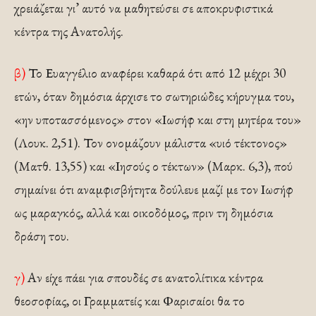
χρειάζεται γι’ αυτό να μαθητεύσει σε αποκρυφιστικά
κέντρα της Ανατολής.
β)
Το Ευαγγέλιο αναφέρει καθαρά ότι από 12 μέχρι 30
ετών, όταν δημόσια άρχισε το σωτηριώδες κήρυγμα του,
«ην υποτασσόμενος» στον «Ιωσήφ και στη μητέρα του»
(Λουκ. 2,51). Τον ονομάζουν μάλιστα «υιό τέκτονος»
(Ματθ. 13,55) και «Ιησούς ο τέκτων» (Μαρκ. 6,3), πού
σημαίνει ότι αναμφισβήτητα δούλευε μαζί με τον Ιωσήφ
ως μαραγκός, αλλά και οικοδόμος, πριν τη δημόσια
δράση του.
γ)
Αν είχε πάει για σπουδές σε ανατολίτικα κέντρα
θεοσοφίας, οι Γραμματείς και Φαρισαίοι θα το