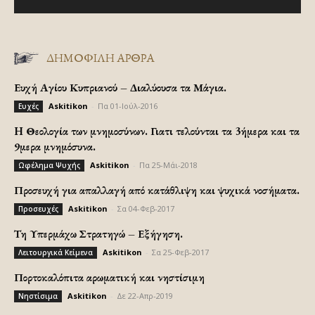
ΔΗΜΟΦΙΛΗ ΑΡΘΡΑ
Ευχή Αγίου Κυπριανού – Διαλύουσα τα Μάγια.
Askitikon
-
Πα 01-Ιούλ-2016
Ευχές
H Θεολογία των μνημοσύνων. Γιατι τελούνται τα 3ήμερα και τα
9μερα μνημόσυνα.
Askitikon
-
Πα 25-Μάι-2018
Ωφέλημα Ψυχής
Προσευχή για απαλλαγή από κατάθλιψη και ψυχικά νοσήματα.
Askitikon
-
Σα 04-Φεβ-2017
Προσευχές
Τη Υπερμάχω Στρατηγώ – Εξήγηση.
Askitikon
-
Σα 25-Φεβ-2017
Λειτουργικά Κείμενα
Πορτοκαλόπιτα αρωματική και νηστίσιμη
Askitikon
-
Δε 22-Απρ-2019
Νηστίσιμα