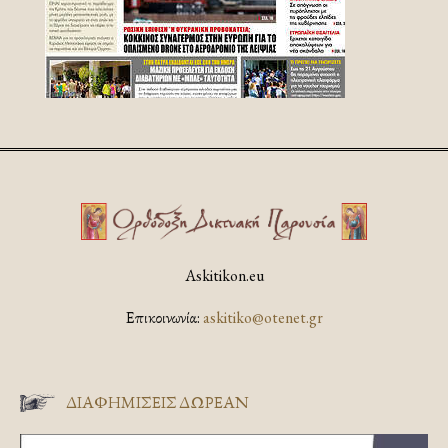
Askitikon.eu
Επικοινωνία:
askitiko@otenet.gr
ΔΙΑΦΗΜΊΣΕΙΣ ΔΩΡΕΆΝ