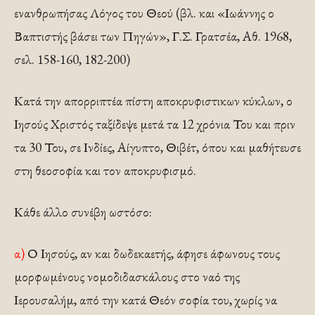
ενανθρωπήσας Λόγος του Θεού (βλ. και «Ιωάννης ο
Βαπτιστής βάσει των Πηγών», Γ.Σ. Γρατσέα, Αθ. 1968,
σελ. 158-160, 182-200)
Κατά την απορριπτέα πίστη αποκρυφιστικων κύκλων, ο
Ιησούς Χριστός ταξίδεψε μετά τα 12 χρόνια Του και πριν
τα 30 Του, σε Ινδίες, Αίγυπτο, Θιβέτ, όπου και μαθήτευσε
στη θεοσοφία και τον αποκρυφισμό.
Κάθε άλλο συνέβη ωστόσο:
α)
Ο Ιησούς, αν και δωδεκαετής, άφησε άφωνους τους
μορφωμένους νομοδιδασκάλους στο ναό της
Ιερουσαλήμ, από την κατά Θεόν σοφία του, χωρίς να