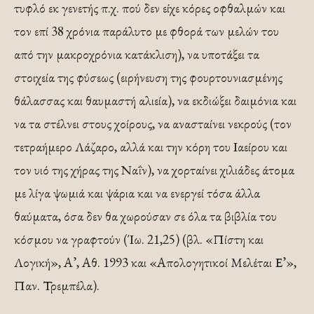
τυφλό εκ γενετής π.χ. πού δεν είχε κόρες οφθαλμών και
τον επί 38 χρόνια παράλυτο με φθορά των μελών του
από την μακροχρόνια κατάκλιση), να υποτάξει τα
στοιχεία της φύσεως (ειρήνευση της φουρτουνιασμένης
θάλασσας και θαυμαστή αλιεία), να εκδιώξει δαιμόνια και
να τα στέλνει στους χοίρους, να ανασταίνει νεκρούς (τον
τετραήμερο Λάζαρο, αλλά και την κόρη του Ιαείρου και
τον υιό της χήρας της Ναΐν), να χορταίνει χιλιάδες άτομα
με λίγα ψωμιά και ψάρια και να ενεργεί τόσα άλλα
θαύματα, όσα δεν θα χωρούσαν σε όλα τα βιβλία του
κόσμου να γραφτούν (Ίω. 21,25) (βλ. «Πίστη και
Λογική», Α’, Αθ. 1993 και «Απολογητικοί Μελέται Ε’»,
Παν. Τρεμπέλα).