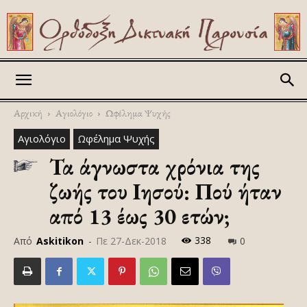
Askitikon
Αρχική
Αγιολόγιο
Ωφέλημα Ψυχής
Αγιολόγιο
Ωφέλημα Ψυχής
Τα άγνωστα χρόνια της
ζωής του Ιησού: Πού ήταν
από 13 έως 30 ετών;
338
Από
Askitikon
-
Πε 27-Δεκ-2018
0