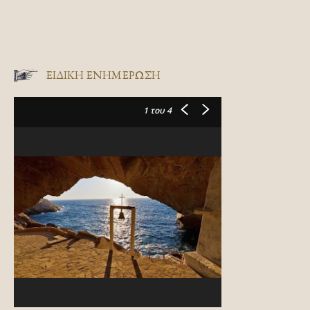
ΕΙΔΙΚΉ ΕΝΗΜΈΡΩΣΗ
1
του 4