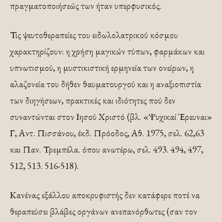
πραγματοποιήσεώς των ήταν υπερφυσικός.
Τις ψευτοθεραπείες του ειδωλολατρικού κόσμου
χαρακτηρίζουν: η χρήση μαγικών τύπων, φαρμάκων και
υπνωτισμού, η μυστικιστική ερμηνεία των ονείρων, η
αλαζονεία του δήθεν θαυματουργού και η αναξιοπιστία
των διηγήσεων, πρακτικές και ιδιότητες πού δεν
συναντώνται στον Ιησού Χριστό (βλ. «Ψυχικαί Έρευναι»
Γ, Αντ. Πισσάνου, έκδ. Πρόοδος, Αθ. 1975, σελ. 62,63
και Παν. Τρεμπέλα. όπου ανωτέρω, σελ. 493. 494, 497,
512, 513. 516-518).
Κανένας εξάλλου αποκρυφιστής δεν κατάφερε ποτέ να
θεραπεύσει βλάβες οργάνων ανεπανόρθωτες (σαν τον