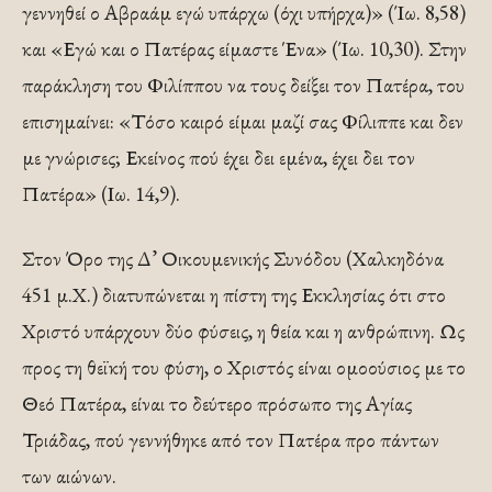
γεννηθεί ο Αβραάμ εγώ υπάρχω (όχι υπήρχα)» (Ίω. 8,58)
και «Εγώ και ο Πατέρας είμαστε Ένα» (Ίω. 10,30). Στην
παράκληση του Φιλίππου να τους δείξει τον Πατέρα, του
επισημαίνει: «Τόσο καιρό είμαι μαζί σας Φίλιππε και δεν
με γνώρισες; Εκείνος πού έχει δει εμένα, έχει δει τον
Πατέρα» (Ιω. 14,9).
Στον Όρο της Δ’ Οικουμενικής Συνόδου (Χαλκηδόνα
451 μ.Χ.) διατυπώνεται η πίστη της Εκκλησίας ότι στο
Χριστό υπάρχουν δύο φύσεις, η θεία και η ανθρώπινη. Ως
προς τη θεϊκή του φύση, ο Χριστός είναι ομοούσιος με το
Θεό Πατέρα, είναι το δεύτερο πρόσωπο της Αγίας
Τριάδας, πού γεννήθηκε από τον Πατέρα προ πάντων
των αιώνων.