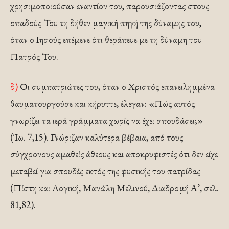
χρησιμοποιούσαν εναντίον του, παρουσιάζοντας στους
οπαδούς Του τη δήθεν μαγική πηγή της δύναμης του,
όταν ο Ιησούς επέμενε ότι θεράπευε με τη δύναμη του
Πατρός Του.
δ)
Οι συμπατριώτες του, όταν ο Χριστός επανειλημμένα
θαυματουργούσε και κήρυττε, έλεγαν: «Πώς αυτός
γνωρίζει τα ιερά γράμματα χωρίς να έχει σπουδάσει;»
(Ίω. 7,15). Γνώριζαν καλύτερα βέβαια, από τους
σύγχρονους αμαθείς άθεους και αποκρυφιστές ότι δεν είχε
μεταβεί για σπουδές εκτός της φυσικής του πατρίδας
(Πίστη και Λογική, Μανώλη Μελινού, Διαδρομή Α’, σελ.
81,82).