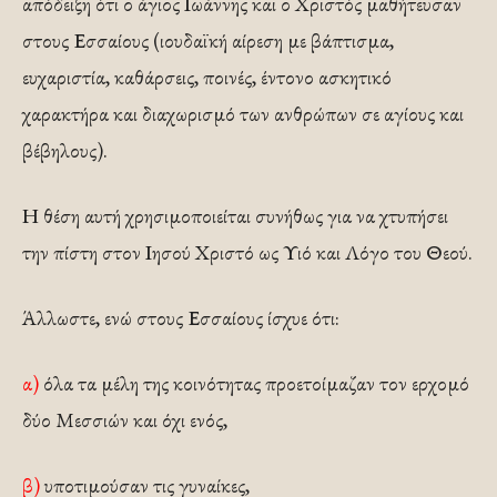
απόδειξη ότι ο άγιος Ιωάννης και ο Χριστός μαθήτευσαν
στους Εσσαίους (ιουδαϊκή αίρεση με βάπτισμα,
ευχαριστία, καθάρσεις, ποινές, έντονο ασκητικό
χαρακτήρα και διαχωρισμό των ανθρώπων σε αγίους και
βέβηλους).
Η θέση αυτή χρησιμοποιείται συνήθως για να χτυπήσει
την πίστη στον Ιησού Χριστό ως Υιό και Λόγο του Θεού.
Άλλωστε, ενώ στους Εσσαίους ίσχυε ότι:
α)
όλα τα μέλη της κοινότητας προετοίμαζαν τον ερχομό
δύο Μεσσιών και όχι ενός,
β)
υποτιμούσαν τις γυναίκες,