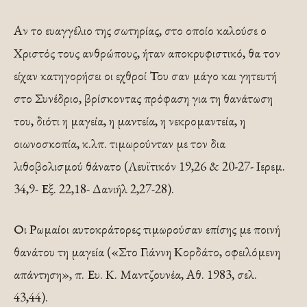
Αν το ευαγγέλιο της σωτηρίας, στο οποίο καλούσε ο
Χριστός τους ανθρώπους, ήταν αποκρυφιστικό, θα τον
είχαν κατηγορήσει οι εχθροί Του σαν μάγο και γητευτή
στο Συνέδριο, βρίσκοντας πρόφαση για τη θανάτωση
του, διότι η μαγεία, η μαντεία, η νεκρομαντεία, η
οιωνοσκοπία, κ.λπ. τιμωρούνταν με τον δια
λιθοβολισμού θάνατο (Λευϊτικόν 19,26 & 20-27- Ιερεμ.
34,9- Εξ. 22,18- Δανιήλ 2,27-28).
Οι Ρωμαίοι αυτοκράτορες τιμωρούσαν επίσης με ποινή
θανάτου τη μαγεία («Στο Γιάννη Κορδάτο, οφειλόμενη
απάντηση», π. Ευ. Κ. Μαντζουνέα, Αθ. 1983, σελ.
43,44).