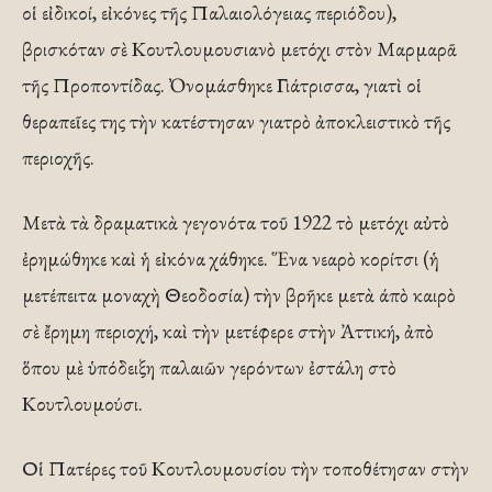
οἱ εἰδικοί, εἰκόνες τῆς Παλαιολόγειας περιόδου),
βρισκόταν σὲ Κουτλουμουσιανὸ μετόχι στὸν Μαρμαρᾶ
τῆς Προποντίδας. Ὀνομάσθηκε Γιάτρισσα, γιατὶ οἱ
θεραπεῖες της τὴν κατέστησαν γιατρὸ ἀποκλειστικὸ τῆς
περιοχῆς.
Μετὰ τὰ δραματικὰ γεγονότα τοῦ 1922 τὸ μετόχι αὐτὸ
ἐρημώθηκε καὶ ἡ εἰκόνα χάθηκε. Ἕνα νεαρὸ κορίτσι (ἡ
μετέπειτα μοναχὴ Θεοδοσία) τὴν βρῆκε μετὰ άπὸ καιρὸ
σὲ ἔρημη περιοχή, καὶ τὴν μετέφερε στὴν Ἀττική, ἀπὸ
ὅπου μὲ ὑπόδειξη παλαιῶν γερόντων ἐστάλη στὸ
Κουτλουμούσι.
Οἱ Πατέρες τοῦ Κουτλουμουσίου τὴν τοποθέτησαν στὴν