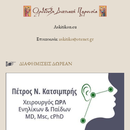
Askitikon.eu
Επικοινωνία:
askitiko@otenet.gr
ΔΙΑΦΗΜΊΣΕΙΣ ΔΩΡΕΆΝ