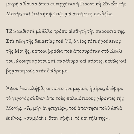
μικρὴ αἴθουσα ὅπου συνερχόταν ἡ Γεροντικὴ Σύναξη τῆς
Μονῆς, καὶ ἐκεῖ τὴν φώτιζε μιὰ ἀκοίμητη κανδήλα.
Ἐδῶ καθιστᾶ μὲ ἄλλο τρόπο αἰσθητὴ τὴν παρουσία της.
Στὰ τέλη τῆς δεκαετίας τοῦ ’70, ὁ νέος τότε ἡγούμενος
τῆς Μονῆς, κάποια βράδια ποὺ ἀποσυρόταν στὸ Κελλί
του, ἄκουγε κρότους σὲ παράθυρα καὶ πόρτες, καθὼς καὶ
βηματισμοὺς στὸν διάδρομο.
Ἀφοῦ ἐπαναλήφθηκε τοῦτο γιὰ μερικὲς ἡμέρες, ἀνέφερε
τὸ γεγονὸς σὲ ἕναν ἀπὸ τοὺς παλαιότερους γέροντες τῆς
Μονῆς. «Ἄ, μὴν ἀνησυχεῖς», τοῦ ἀπάντησε πολὺ ἁπλὰ
ἐκεῖνος, «συμβαίνει ὅταν σβήνει τὸ καντήλι της».