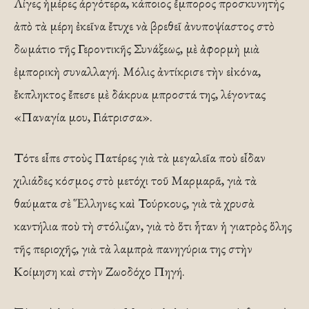
Λίγες ἡμέρες ἀργότερα, κάποιος ἔμπορος προσκυνητὴς
ἀπὸ τὰ μέρη ἐκεῖνα ἔτυχε νὰ βρεθεῖ ἀνυποψίαστος στὸ
δωμάτιο τῆς Γεροντικῆς Συνάξεως, μὲ ἀφορμὴ μιὰ
ἐμπορικὴ συναλλαγή. Μόλις ἀντίκρισε τὴν εἰκόνα,
ἔκπληκτος ἔπεσε μὲ δάκρυα μπροστά της, λέγοντας
«Παναγία μου, Γιάτρισσα».
Τότε εἶπε στοὺς Πατέρες γιὰ τὰ μεγαλεῖα ποὺ εἶδαν
χιλιάδες κόσμος στὸ μετόχι τοῦ Μαρμαρᾶ, γιὰ τὰ
θαύματα σὲ Ἕλληνες καὶ Τούρκους, γιὰ τὰ χρυσὰ
καντήλια ποὺ τὴ στόλιζαν, γιὰ τὸ ὅτι ἦταν ἡ γιατρὸς ὅλης
τῆς περιοχῆς, γιὰ τὰ λαμπρὰ πανηγύρια της στὴν
Κοίμηση καὶ στὴν Ζωοδόχο Πηγή.