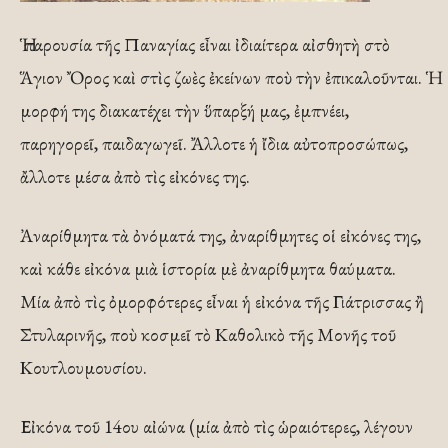
Ἡ παρουσία τῆς Παναγίας εἶναι ἰδιαίτερα αἰσθητὴ στὸ
Ἅγιον Ὄρος καὶ στὶς ζωὲς ἐκείνων ποὺ τὴν ἐπικαλοῦνται. Ἡ
μορφή της διακατέχει τὴν ὕπαρξή μας, ἐμπνέει,
παρηγορεῖ, παιδαγωγεῖ. Ἄλλοτε ἡ ἴδια αὐτοπροσώπως,
ἄλλοτε μέσα ἀπὸ τὶς εἰκόνες της.
Ἀναρίθμητα τὰ ὀνόματά της, ἀναρίθμητες οἱ εἰκόνες της,
καὶ κάθε εἰκόνα μιὰ ἱστορία μὲ ἀναρίθμητα θαύματα.
Μία ἀπὸ τὶς ὀμορφότερες εἶναι ἡ εἰκόνα τῆς Γιάτρισσας ἢ
Στυλαρινῆς, ποὺ κοσμεῖ τὸ Καθολικὸ τῆς Μονῆς τοῦ
Κουτλουμουσίου.
Εἰκόνα τοῦ 14ου αἰώνα (μία ἀπὸ τὶς ὡραιότερες, λέγουν