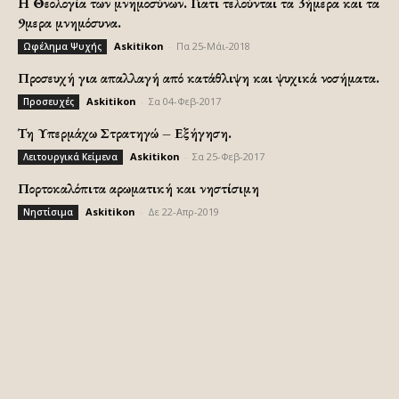
H Θεολογία των μνημοσύνων. Γιατι τελούνται τα 3ήμερα και τα
9μερα μνημόσυνα.
Askitikon
-
Πα 25-Μάι-2018
Ωφέλημα Ψυχής
Προσευχή για απαλλαγή από κατάθλιψη και ψυχικά νοσήματα.
Askitikon
-
Σα 04-Φεβ-2017
Προσευχές
Τη Υπερμάχω Στρατηγώ – Εξήγηση.
Askitikon
-
Σα 25-Φεβ-2017
Λειτουργικά Κείμενα
Πορτοκαλόπιτα αρωματική και νηστίσιμη
Askitikon
-
Δε 22-Απρ-2019
Νηστίσιμα