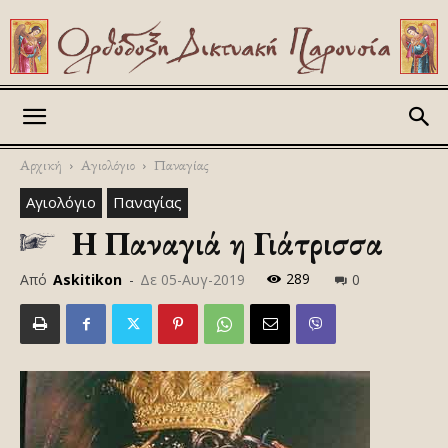
Askitikon
Αρχική
Αγιολόγιο
Παναγίας
Αγιολόγιο
Παναγίας
Η Παναγιά η Γιάτρισσα
289
Από
Askitikon
-
Δε 05-Αυγ-2019
0