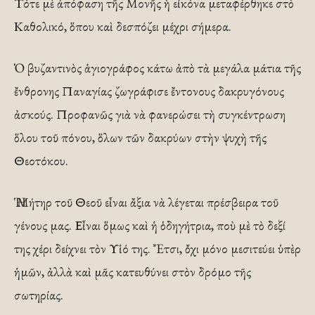
Τότε μὲ ἀπόφαση τῆς Μονῆς ἡ εἰκόνα μεταφέρθηκε στὸ
Καθολικό, ὅπου καὶ δεσπόζει μέχρι σήμερα.
Ὁ βυζαντινὸς ἁγιογράφος κάτω ἀπὸ τὰ μεγάλα μάτια τῆς
ἔνθρονης Παναγίας ζωγράφισε ἔντονους δακρυγόνους
ἀσκούς. Προφανῶς γιὰ νὰ φανερώσει τὴ συγκέντρωση
ὅλου τοῦ πόνου, ὅλων τῶν δακρύων στὴν ψυχὴ τῆς
Θεοτόκου.
Ἡ Μήτηρ τοῦ Θεοῦ εἶναι ἄξια νὰ λέγεται πρέσβειρα τοῦ
γένους μας. Εἶναι ὅμως καὶ ἡ ὁδηγήτρια, ποὺ μὲ τὸ δεξί
της χέρι δείχνει τὸν Υἱό της. Ἔτσι, ὄχι μόνο μεσιτεύει ὑπὲρ
ἡμῶν, ἀλλὰ καὶ μᾶς κατευθύνει στὸν δρόμο τῆς
σωτηρίας.