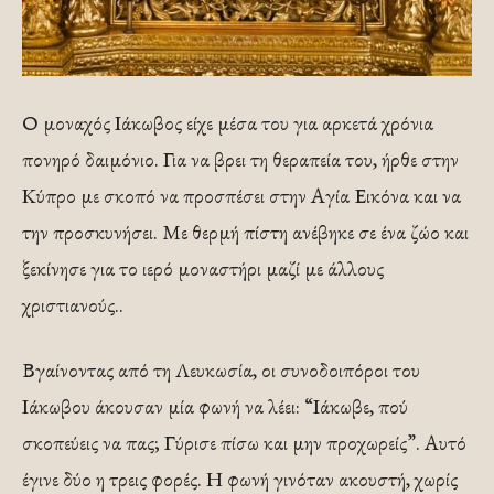
Ο μοναχός Ιάκωβος είχε μέσα του για αρκετά χρόνια
πονηρό δαιμόνιο. Για να βρει τη θεραπεία του, ήρθε στην
Κύπρο με σκοπό να προσπέσει στην Αγία Εικόνα και να
την προσκυνήσει. Με θερμή πίστη ανέβηκε σε ένα ζώο και
ξεκίνησε για το ιερό μοναστήρι μαζί με άλλους
χριστιανούς..
Βγαίνοντας από τη Λευκωσία, οι συνοδοιπόροι του
Ιάκωβου άκουσαν μία φωνή να λέει: “Ιάκωβε, πού
σκοπεύεις να πας; Γύρισε πίσω και μην προχωρείς”. Αυτό
έγινε δύο η τρεις φορές. Η φωνή γινόταν ακουστή, χωρίς