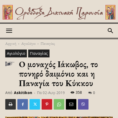
Askitikon
Αρχική
Αγιολόγιο
Παναγίας
Αγιολόγιο
Παναγίας
O μοναχός Ιάκωβος, το
πονηρό δαιμόνιο και η
Παναγία του Κύκκου
358
Από
Askitikon
-
Πα 02-Αυγ-2019
0