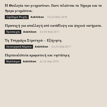
H Θεολογία των μνημοσύνων. Γιατι τελούνται τα 3ήμερα και τα
9μερα μνημόσυνα.
Askitikon
-
Πα 25-Μάι-2018
Ωφέλημα Ψυχής
Προσευχή για απαλλαγή από κατάθλιψη και ψυχικά νοσήματα.
Askitikon
-
Σα 04-Φεβ-2017
Προσευχές
Τη Υπερμάχω Στρατηγώ – Εξήγηση.
Askitikon
-
Σα 25-Φεβ-2017
Λειτουργικά Κείμενα
Πορτοκαλόπιτα αρωματική και νηστίσιμη
Askitikon
-
Δε 22-Απρ-2019
Νηστίσιμα