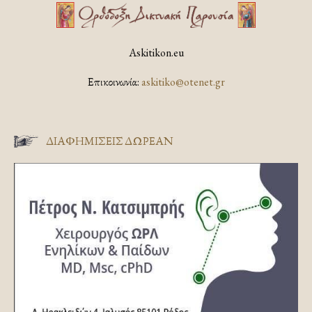
Askitikon.eu
Επικοινωνία:
askitiko@otenet.gr
ΔΙΑΦΗΜΊΣΕΙΣ ΔΩΡΕΆΝ