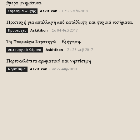
9μερα μνημόσυνα.
Askitikon
-
Πα 25-Μάι-2018
Ωφέλημα Ψυχής
Προσευχή για απαλλαγή από κατάθλιψη και ψυχικά νοσήματα.
Askitikon
-
Σα 04-Φεβ-2017
Προσευχές
Τη Υπερμάχω Στρατηγώ – Εξήγηση.
Askitikon
-
Σα 25-Φεβ-2017
Λειτουργικά Κείμενα
Πορτοκαλόπιτα αρωματική και νηστίσιμη
Askitikon
-
Δε 22-Απρ-2019
Νηστίσιμα