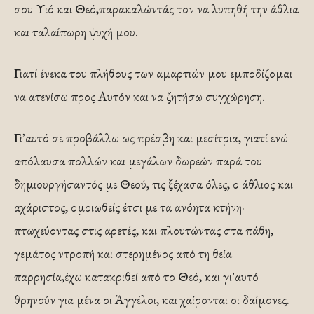
σου Υιό και Θεό,παρακαλώντάς τον να λυπηθή την άθλια
και ταλαίπωρη ψυχή μου.
Γιατί ένεκα του πλήθους των αμαρτιών μου εμποδίζομαι
να ατενίσω προς Αυτόν και να ζητήσω συγχώρηση.
Γι᾿ αυτό σε προβάλλω ως πρέσβη και μεσίτρια, γιατί ενώ
απόλαυσα πολλών και μεγάλων δωρεών παρά του
δημιουργήσαντός με Θεού, τις ξέχασα όλες, ο άθλιος και
αχάριστος, ομοιωθείς έτσι με τα ανόητα κτήνη·
πτωχεύοντας στις αρετές, και πλουτώντας στα πάθη,
γεμάτος ντροπή και στερημένος από τη θεία
παρρησία,έχω κατακριθεί από το Θεό, και γι᾿ αυτό
θρηνούν για μένα οι Άγγέλοι, και χαίρονται οι δαίμονες.