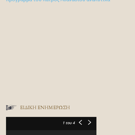
ΕΙΔΙΚΉ ΕΝΗΜΈΡΩΣΗ
1
του 4