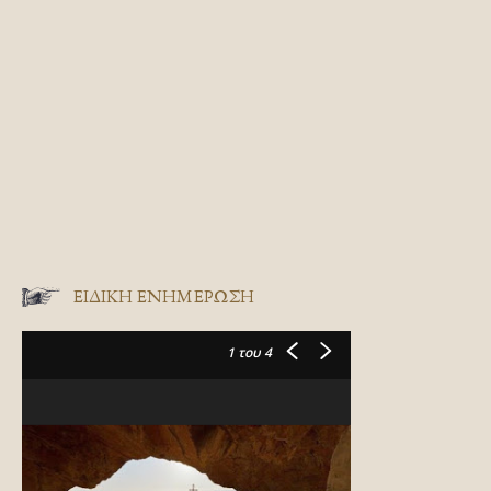
ΕΙΔΙΚΉ ΕΝΗΜΈΡΩΣΗ
1
του 4