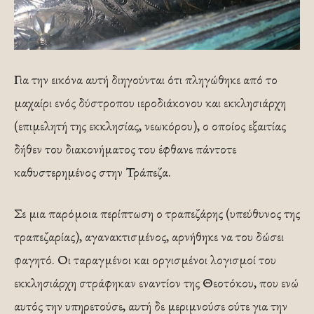
Για την εικόνα αυτή διηγούνται ότι πληγώθηκε από το
μαχαίρι ενός δύστροπου ιεροδιάκονου και εκκλησιάρχη
(επιμελητή της εκκλησίας, νεωκόρου), ο οποίος εξαιτίας
δήθεν του διακονήματος του έφθανε πάντοτε
καθυστερημένος στην Τράπεζα.
Σε μια παρόμοια περίπτωση ο τραπεζάρης (υπεύθυνος της
τραπεζαρίας), αγανακτισμένος, αρνήθηκε να του δώσει
φαγητό. Οι ταραγμένοι και οργισμένοι λογισμοί του
εκκλησιάρχη στράφηκαν εναντίον της Θεοτόκου, που ενώ
αυτός την υπηρετούσε, αυτή δε μεριμνούσε ούτε για την