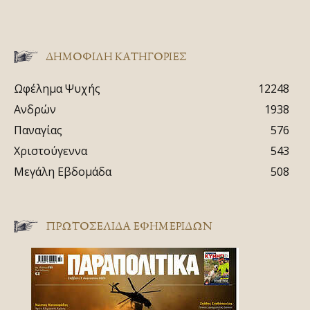
ΔΗΜΟΦΙΛΗ ΚΑΤΗΓΟΡΙΕΣ
Ωφέλημα Ψυχής
12248
Ανδρών
1938
Παναγίας
576
Χριστούγεννα
543
Μεγάλη Εβδομάδα
508
ΠΡΩΤΟΣΈΛΙΔΑ ΕΦΗΜΕΡΊΔΩΝ