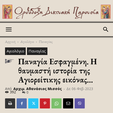
Askitikon
Αρχική
Αγιολόγιο
Παναγίας
Αγιολόγιο
Παναγίας
Παναγία Εσφαγμένη. Η
θαυμαστή ιστορία της
Αγιορείτικης εικόνας…
Από
Αρχιμ. Αθανάσιος Μισσός
-
Δε 06-Φεβ-2023
392
0