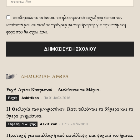
αποθηκεύστε το όνομα, το ηλεκτρονικό ταχυδρομείο και τον
ιστότοπό μου σε αυτό το πρόγραμμα περιήγησης για την επόμενη
φορά που θα σχολιάσω.
ΔΗΜΟΦΙΛΗ ΑΡΘΡΑ
Ευχή Αγίου Κυπριανού – Διαλύουσα τα Μάγια.
Askitikon
-
Πα 01-Ιούλ-2016
Ευχές
H Θεολογία των μνημοσύνων. Γιατι τελούνται τα 3ήμερα και τα
9μερα μνημόσυνα.
Askitikon
-
Πα 25-Μάι-2018
Ωφέλημα Ψυχής
Προσευχή για απαλλαγή από κατάθλιψη και ψυχικά νοσήματα.