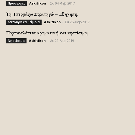
Askitikon
-
Σα 04-Φεβ-2017
Προσευχές
Τη Υπερμάχω Στρατηγώ – Εξήγηση.
Askitikon
-
Σα 25-Φεβ-2017
Λειτουργικά Κείμενα
Πορτοκαλόπιτα αρωματική και νηστίσιμη
Askitikon
-
Δε 22-Απρ-2019
Νηστίσιμα