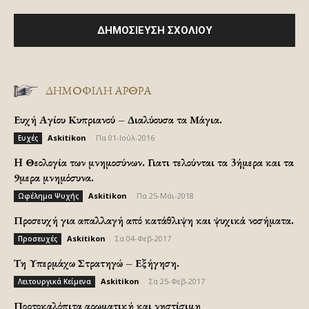
ΔΗΜΟΦΙΛΗ ΑΡΘΡΑ
Ευχή Αγίου Κυπριανού – Διαλύουσα τα Μάγια.
Askitikon
-
Πα 01-Ιούλ-2016
Ευχές
H Θεολογία των μνημοσύνων. Γιατι τελούνται τα 3ήμερα και τα
9μερα μνημόσυνα.
Askitikon
-
Πα 25-Μάι-2018
Ωφέλημα Ψυχής
Προσευχή για απαλλαγή από κατάθλιψη και ψυχικά νοσήματα.
Askitikon
-
Σα 04-Φεβ-2017
Προσευχές
Τη Υπερμάχω Στρατηγώ – Εξήγηση.
Askitikon
-
Σα 25-Φεβ-2017
Λειτουργικά Κείμενα
Πορτοκαλόπιτα αρωματική και νηστίσιμη