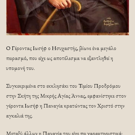
Ο Γέροντας Ιωσήφ ο Ησυχαστής, βίωνε ένα μεγάλο
πειρασμό, που είχε ως αποτέλεσμα να εξαντληθεί η
υπομονή του.
Συγκεκριμένα στο εκκλησάκι του Τιμίου Προδρόμου
στην Σκήτη της Μικρής Αγίας Άννας, εμφανίστηκε στον
γέροντα Ιωσήφ η Παναγία κρατώντας τον Χριστό στην
αγκαλιά της.
Μεταξύ άλλων η Παναγία του είχε πει χαρακτηριστικά: