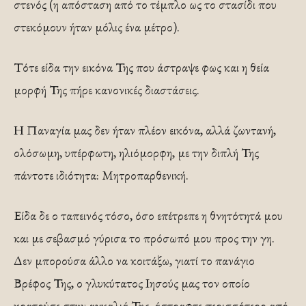
στενός (η απόσταση από το τέμπλο ως το στασίδι που
στεκόμουν ήταν μόλις ένα μέτρο).
Τότε είδα την εικόνα Της που άστραψε φως και η θεία
μορφή Της πήρε κανονικές διαστάσεις.
Η Παναγία μας δεν ήταν πλέον εικόνα, αλλά ζωντανή,
ολόσωμη, υπέρφωτη, ηλιόμορφη, με την διπλή Της
πάντοτε ιδιότητα: Μητροπαρθενική.
Είδα δε ο ταπεινός τόσο, όσο επέτρεπε η θνητότητά μου
και με σεβασμό γύρισα το πρόσωπό μου προς την γη.
Δεν μπορούσα άλλο να κοιτάξω, γιατί το πανάγιο
Βρέφος Της, ο γλυκύτατος Ιησούς μας τον οποίο
κρατούσε στην αγκαλιά Της, άστραφτε περισσότερο από