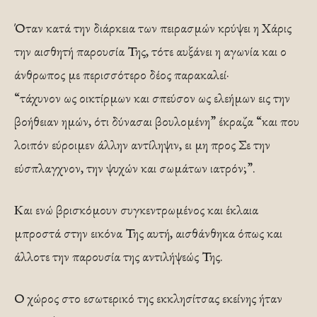
Όταν κατά την διάρκεια των πειρασμών κρύψει η Χάρις
την αισθητή παρουσία Της, τότε αυξάνει η αγωνία και ο
άνθρωπος με περισσότερο δέος παρακαλεί·
“τάχυνον ως οικτίρμων και σπεύσον ως ελεήμων εις την
βοήθειαν ημών, ότι δύνασαι βουλομένη” έκραζα “και που
λοιπόν εύροιμεν άλλην αντίληψιν, ει μη προς Σε την
εύσπλαγχνον, την ψυχών και σωμάτων ιατρόν;”.
Και ενώ βρισκόμουν συγκεντρωμένος και έκλαια
μπροστά στην εικόνα Της αυτή, αισθάνθηκα όπως και
άλλοτε την παρουσία της αντιλήψεώς Της.
Ο χώρος στο εσωτερικό της εκκλησίτσας εκείνης ήταν