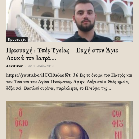
Προσευχές
Προσευχή : Υπέρ Υγείας – Ευχή στον Άγιο
Λουκά τον Ιατρό....
Askitikon
-
Δε 03-Ιούν-2019
https://youtu.be/iICCl9a6ao8?t=36 Εις το όνομα του Πατρός και
του Υιού και του Αγίου Πνεύματος. Αμήν. Δόξα σοί ο Θεός ημών,
δόξα σοί. Βασιλεύ ουράνιε, παράκλητε, το Πνεύμα της...