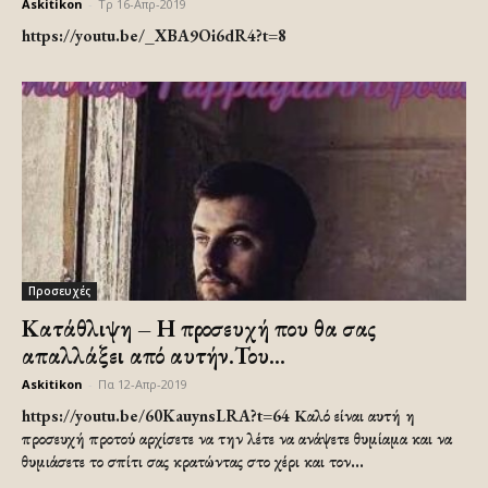
Askitikon
-
Τρ 16-Απρ-2019
https://youtu.be/_XBA9Oi6dR4?t=8
Προσευχές
Κατάθλιψη – Η προσευχή που θα σας
απαλλάξει από αυτήν.Του...
Askitikon
-
Πα 12-Απρ-2019
https://youtu.be/60KauynsLRA?t=64 Καλό είναι αυτή η
προσευχή προτού αρχίσετε να την λέτε να ανάψετε θυμίαμα και να
θυμιάσετε το σπίτι σας κρατώντας στο χέρι και τον...