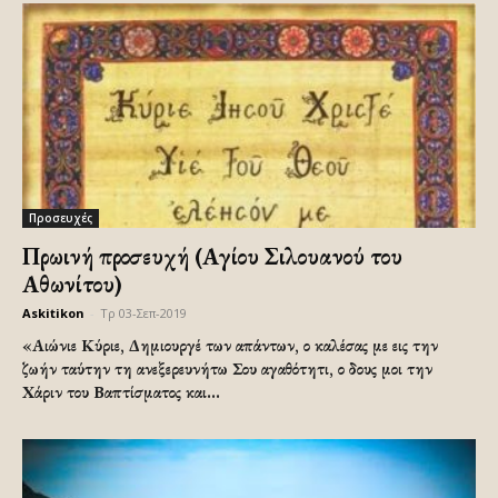
Προσευχές
Πρωινή προσευχή (Αγίου Σιλουανού του
Αθωνίτου)
Askitikon
-
Τρ 03-Σεπ-2019
«Αιώνιε Κύριε, Δημιουργέ των απάντων, ο καλέσας με εις την
ζωήν ταύτην τη ανεξερευνήτω Σου αγαθότητι, ο δους μοι την
Χάριν του Βαπτίσματος και...