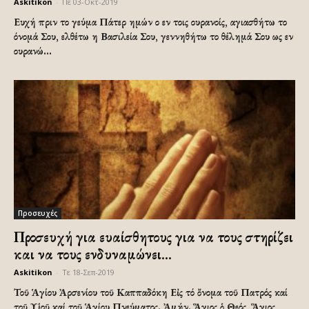
Askitikon
-
Πε 03-Οκτ-2019
Ευχή πριν το γεύμα Πάτερ ημών ο εν τοις ουρανοίς, αγιασθήτω το
όνομά Σου, ελθέτω η Βασιλεία Σου, γεννηθήτω το θέλημά Σου ως εν
ουρανώ...
Προσευχές
Προσευχή για ευαίσθητους για να τους στηρίζει
και να τους ενδυναμώνει...
Askitikon
-
Τε 18-Σεπ-2019
Τοῦ Ἁγίου Ἀρσενίου τοῦ Καππαδόκη Εἰς τό ὄνομα τοῦ Πατρός καί
τοῦ Υἱοῦ καί τοῦ Ἁγίου Πνεύματος. Ἀμήν. Ἅγιος ὁ Θεός, Ἅγιος