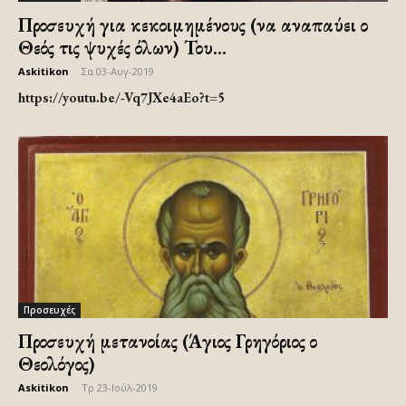
Προσευχή για κεκοιμημένους (να αναπαύει ο
Θεός τις ψυχές όλων) Του...
Askitikon
-
Σα 03-Αυγ-2019
https://youtu.be/-Vq7JXe4aEo?t=5
Προσευχές
Προσευχή μετανοίας (Άγιος Γρηγόριος ο
Θεολόγος)
Askitikon
-
Τρ 23-Ιούλ-2019