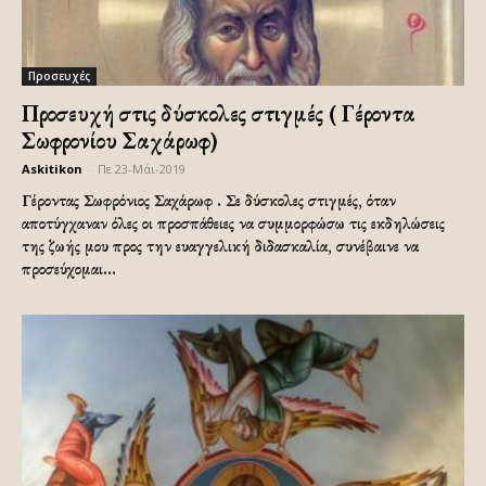
Προσευχές
Προσευχή στις δύσκολες στιγμές ( Γέροντα
Σωφρονίου Σαχάρωφ)
Askitikon
-
Πε 23-Μάι-2019
Γέροντας Σωφρόνιος Σαχάρωφ . Σε δύσκολες στιγμές, όταν
αποτύγχαναν όλες οι προσπάθειες να συμμορφώσω τις εκδηλώσεις
της ζωής μου προς την ευαγγελική διδασκαλία, συνέβαινε να
προσεύχομαι...