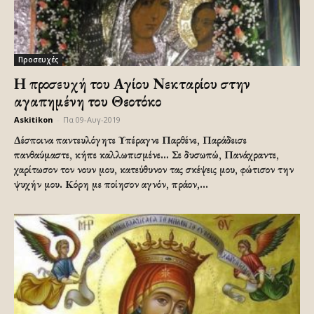
Προσευχές
Η προσευχή του Αγίου Νεκταρίου στην
αγαπημένη του Θεοτόκο
Askitikon
-
Πα 09-Αυγ-2019
Δέσποινα παντευλόγητε Υπέραγνε Παρθένε, Παράδεισε
πανθαύμαστε, κήπε καλλωπισμένε… Σε δυσωπώ, Πανάχραντε,
χαρίτωσον τον νουν μου, κατεύθυνον τας σκέψεις μου, φώτισον την
ψυχήν μου. Κόρη με ποίησον αγνόν, πράον,...