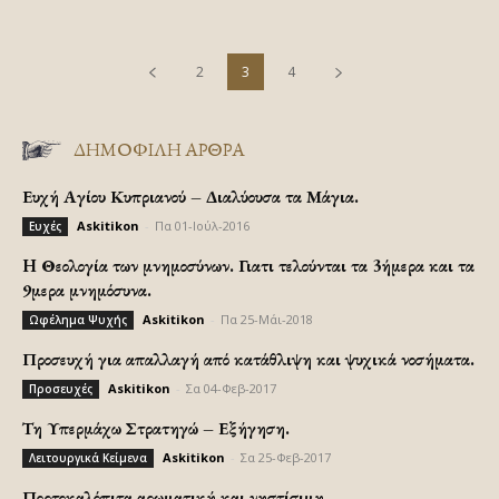
2
3
4
ΔΗΜΟΦΙΛΗ ΑΡΘΡΑ
Ευχή Αγίου Κυπριανού – Διαλύουσα τα Μάγια.
Askitikon
-
Πα 01-Ιούλ-2016
Ευχές
H Θεολογία των μνημοσύνων. Γιατι τελούνται τα 3ήμερα και τα
9μερα μνημόσυνα.
Askitikon
-
Πα 25-Μάι-2018
Ωφέλημα Ψυχής
Προσευχή για απαλλαγή από κατάθλιψη και ψυχικά νοσήματα.
Askitikon
-
Σα 04-Φεβ-2017
Προσευχές
Τη Υπερμάχω Στρατηγώ – Εξήγηση.
Askitikon
-
Σα 25-Φεβ-2017
Λειτουργικά Κείμενα
Πορτοκαλόπιτα αρωματική και νηστίσιμη