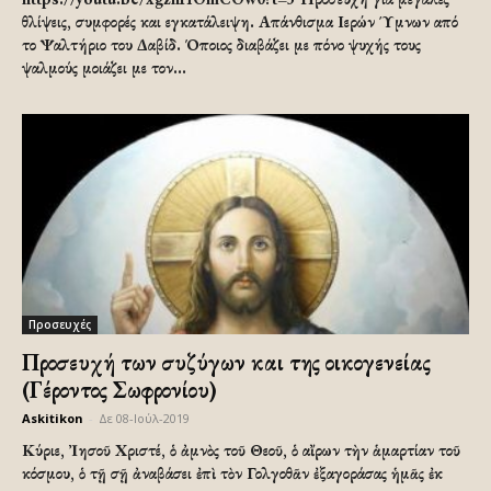
θλίψεις, συμφορές και εγκατάλειψη. Απάνθισμα Ιερών Ύμνων από
το Ψαλτήριο του Δαβίδ. Όποιος διαβάζει με πόνο ψυχής τους
ψαλμούς μοιάζει με τον...
Προσευχές
Προσευχή των συζύγων και της οικογενείας
(Γέροντος Σωφρονίου)
Askitikon
-
Δε 08-Ιούλ-2019
Κύριε, Ἰησοῦ Χριστέ, ὁ ἀμνὸς τοῦ Θεοῦ, ὁ αἴρων τὴν ἁμαρτίαν τοῦ
κόσμου, ὁ τῇ σῇ ἀναβάσει ἐπὶ τὸν Γολγοθᾶν ἐξαγοράσας ἡμᾶς ἐκ