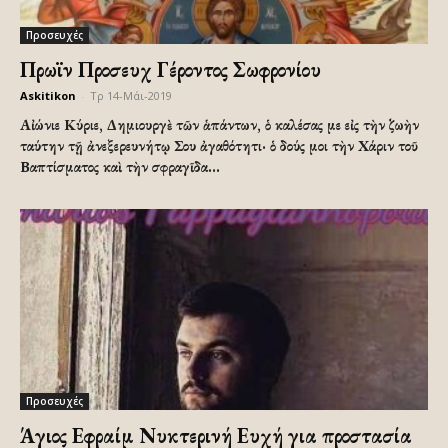
Προσευχές
Πρωϊνὴ Προσευχὴ Γέροντος Σωφρονίου
Askitikon
-
Τρ 14-Μάι-2019
Αἰώνιε Κύριε, Δημιουργὲ τῶν ἁπάντων, ὁ καλέσας με εἰς τὴν ζωὴν
ταύτην τῇ ἀνεξερευνήτῳ Σου ἀγαθότητι· ὁ δούς μοι τὴν Χάριν τοῦ
Βαπτίσματος καὶ τὴν σφραγῖδα...
Προσευχές
Άγιος Εφραίμ Νυκτερινή Ευχή για προστασία