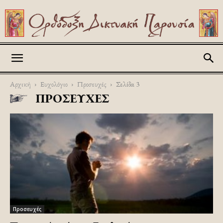
Askitikon
Αρχική
Ευχολόγιο
Προσευχές
Σελίδα 3
ΠΡΟΣΕΥΧΈΣ
Προσευχές