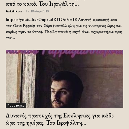
από το κακό. Του Ιεροψάλτη...
Askitikon
-
Πε 18-Απρ-2019
https://youtu.be/OnprudRfIOo?t=18 Δυνατή προσευχή από
τον Όσιο Εφραίμ τον Σύρο (κατάλληλη για τις νυκτερινές ώρες και
κυρίως πριν το ύπνο). Περιληπτικά η ευχή είναι ευχαριστήρια προς
τον...
Προσευχές
Δυνατές προσευχές της Εκκλησίας για κάθε
ώρα της ημέρας. Του Ιεροψάλτη...