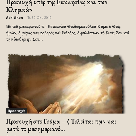
Προσευχή υπέρ της Εκκλησίας και των
Κληρικών
Askitikon
-
Τε 30-Οκτ-2019
Ὑπὸ τοῦ μακαριστοῦ π. Ἐπιφανίου Θεοδωροπούλου Κύριε ὁ Θεὸς
ἡμῶν, ὁ μέγας καὶ φοβερὸς καὶ ἔνδοξος, ὁ φυλάσσων τὸ ἔλεός Σου καὶ
τὴν διαθήκην Σου...
Προσευχές
Προσευχή στο Γεύμα – ( Τελείται πριν και
μετά το μεσημεριανό...