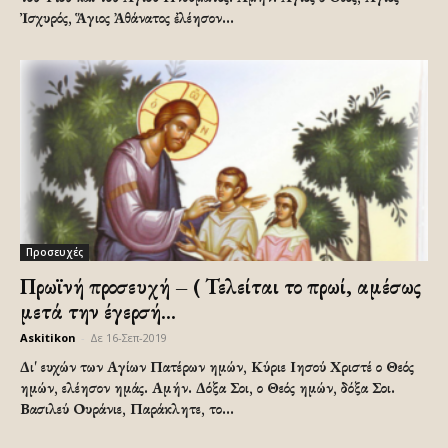
Ἰσχυρός, Ἅγιος Ἀθάνατος ἐλέησον...
Προσευχές
Πρωϊνή προσευχή – ( Τελείται το πρωί, αμέσως
μετά την έγερσή...
Askitikon
-
Δε 16-Σεπ-2019
Δι' ευχών των Αγίων Πατέρων ημών, Κύριε Ιησού Χριστέ ο Θεός
ημών, ελέησον ημάς. Αμήν. Δόξα Σοι, ο Θεός ημών, δόξα Σοι.
Βασιλεύ Ουράνιε, Παράκλητε, το...