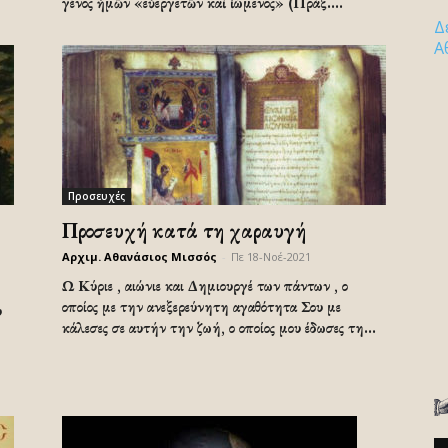
γένος ἡμῶν «εὐεργετῶν καὶ ἰώμενος» (Πράξ....
Δ
Α
Προσευχές
Προσευχή κατά τη χαραυγή
Αρχιμ. Αθανάσιος Μισσός
-
Πε 18-Νοέ-2021
Ω Κύριε , αιώνιε και Δημιουργέ των πάντων , ο
οποίος με την ανεξερεύνητη αγαθότητα Σου με
υ
κάλεσες σε αυτήν την ζωή, ο οποίος μου έδωσες τη...