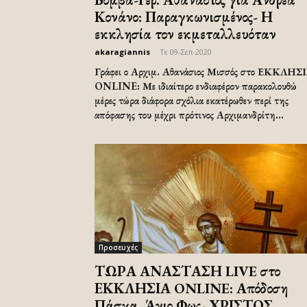
Κονάνο: Παραγκωνισμένος- Η
εκκλησία τον εκμεταλλευόταν
akaragiannis
-
Τε 09-Σεπ-2020
Γράφει ο Αρχιμ. Αθανάσιος Μισσός στο ΕΚΚΛΗΣ
ONLINE: Με ιδιαίτερο ενδιαφέρον παρακολουθώ
μέρες τώρα διάφορα σχόλια εκατέρωθεν περί της
απόφασης του μέχρι πρότινος Αρχιμανδρίτη...
Προσευχές
ΤΩΡΑ ΑΝΑΣΤΑΣΗ LIVE στο
ΕΚΚΛΗΣΙΑ ONLINE: Απόδοση
Πάσχα, Άγιο Φως- ΧΡΙΣΤΟΣ...