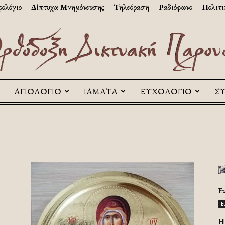
ολόγιο
Δίπτυχα Μνημόνευσης
Τηλεόραση
Ραδιόφωνο
Πολιτι
ΑΓΙΟΛΟΓΙΟ
ΙΑΜΑΤΑ
ΕΥΧΟΛΟΓΙΟ
Σ
Askitikon
Ε
Ε
H 