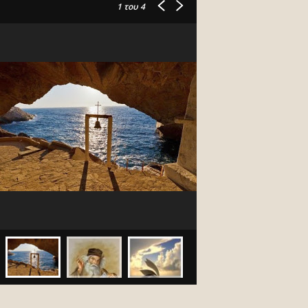
1
του 4