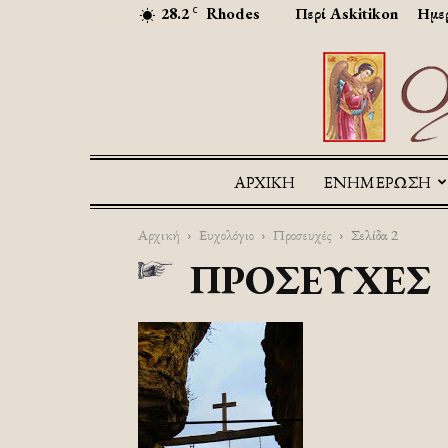
28.2
Rhodes
Περί Askitikon
Ημερ
C
ΑΡΧΙΚΉ
ΕΝΗΜΕΡΩΣΗ
Αρχική
Ευχολόγιο
Προσευχές
Σελίδα 2
ΠΡΟΣΕΥΧΈΣ