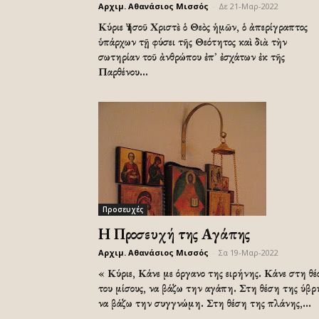
Αρχιμ. Αθανάσιος Μισσός
-
Δε 21-Μαρ-2022
Κύριε Ἰησοῦ Χριστὲ ὁ Θεὸς ἡμῶν, ὁ ἀπερίγραπτος
ὑπάρχων τῇ φύσει τῆς Θεότητος καὶ διὰ τὴν
σωτηρίαν τοῦ ἀνθρώπου ἐπ᾿ ἐσχάτων ἐκ τῆς
Παρθένου...
Προσευχές
Η Προσευχή της Αγάπης
Αρχιμ. Αθανάσιος Μισσός
-
Σα 19-Μαρ-2022
« Κύριε, Κάνε με όργανο της ειρήνης. Κάνε στη θ
του μίσους, να βάζω την αγάπη. Στη θέση της ύβρ
να βάζω την συγγνώμη. Στη θέση της πλάνης,...