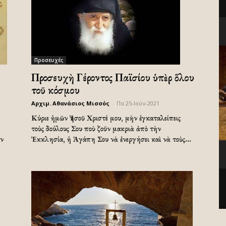
Προσευχές
Προσευχὴ Γέροντος Παϊσίου ὑπὲρ ὅλου
τοῦ κόσμου
Αρχιμ. Αθανάσιος Μισσός
-
Πα 25-Ιούν-2021
Κύριε ἡμῶν Ἰησοῦ Χριστέ μου, μὴν ἐγκαταλείπεις
τοὺς δούλους Σου ποὺ ζοῦν μακριὰ ἀπὸ τὴν
ον
Ἐκκλησία, ἡ Ἀγάπη Σου νὰ ἐνεργήσει καὶ νὰ τοὺς...