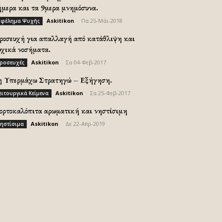
ήμερα και τα 9μερα μνημόσυνα.
Askitikon
-
Πα 25-Μάι-2018
φέλημα Ψυχής
ροσευχή για απαλλαγή από κατάθλιψη και
υχικά νοσήματα.
Askitikon
-
Σα 04-Φεβ-2017
ροσευχές
η Υπερμάχω Στρατηγώ – Εξήγηση.
Askitikon
-
Σα 25-Φεβ-2017
ειτουργικά Κείμενα
ορτοκαλόπιτα αρωματική και νηστίσιμη
Askitikon
-
Δε 22-Απρ-2019
ηστίσιμα