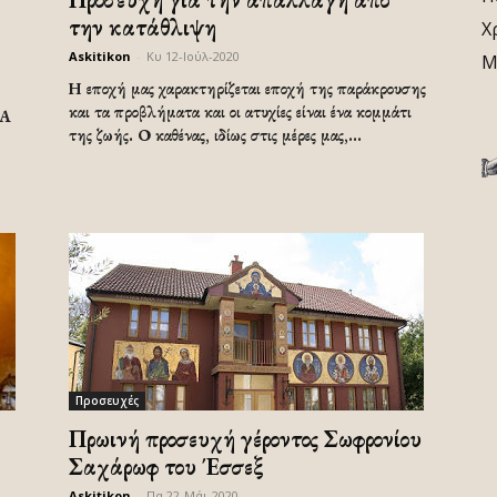
την κατάθλιψη
Χ
Askitikon
-
Κυ 12-Ιούλ-2020
Μ
Η εποχή μας χαρακτηρίζεται εποχή της παράκρουσης
και τα προβλήματα και οι ατυχίες είναι ένα κομμάτι
ΙΑ
της ζωής. Ο καθένας, ιδίως στις μέρες μας,...
Προσευχές
Πρωινή προσευχή γέροντος Σωφρονίου
Σαχάρωφ του Έσσεξ
Askitikon
-
Πα 22-Μάι-2020