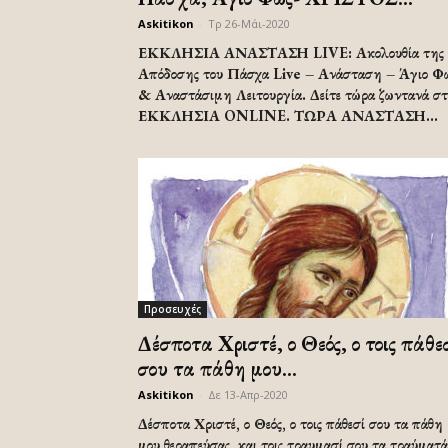
Askitikon
-
Τρ 26-Μάι-2020
ΕΚΚΛΗΣΙΑ ΑΝΑΣΤΑΣΗ LIVE: Ακολουθία της
Απόδοσης του Πάσχα Live – Ανάσταση – Άγιο Φ
& Αναστάσιμη Λειτουργία. Δείτε τώρα ζωντανά στ
ΕΚΚΛΗΣΙΑ ONLINE. ΤΩΡΑ ΑΝΑΣΤΑΣΗ...
Προσευχές
Δέσποτα Χριστέ, ο Θεός, ο τοις πάθε
σου τα πάθη μου...
Askitikon
-
Δε 13-Απρ-2020
Δέσποτα Χριστέ, ο Θεός, ο τοις πάθεσί σου τα πάθη
μου θεραπεύσας, και τοις τραυμασί σου τα τραύματά