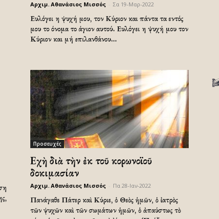
Αρχιμ. Αθανάσιος Μισσός
-
Σα 19-Μαρ-2022
Ευλόγει η ψυχή μου, τον Κύριον και πάντα τα εντός
μου το όνομα το άγιον αυτού. Ευλόγει η ψυχή μου τον
Κύριον και μή επιλανθάνου...
Προσευχές
Εὐχὴ διὰ τὴν ἐκ τοῦ κορωνοϊοῦ
δοκιμασίαν
Αρχιμ. Αθανάσιος Μισσός
-
Πα 28-Ιαν-2022
έση
ης,
Πανάγαθε Πάτερ καὶ Κύριε, ὁ Θεὸς ἡμῶν, ὁ ἰατρὸς
τῶν ψυχῶν καὶ τῶν σωμάτων ἡμῶν, ὁ ἀπαύστως τὸ