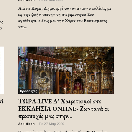
Αιώνιε Κύριε, Δημιουργέ των απάντων ο καλέσας με
εις την ζωήν ταύτην τη ανεξερευνήτω Σου
αγαθότητι· ο δους μοι την Χάριν του Βαπτίσματος
ως
και...
ο
Προσευχές
σί
ΤΩΡΑ-LIVE Δ’ Χαιρετισμοί στο
ΕΚΚΛΗΣΙΑ ONLINE- Ζωντανά οι
προσευχές μας στην...
Askitikon
-
Πα 27-Μαρ-2020