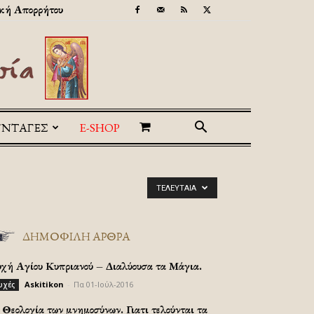
κή Απορρήτου
ΥΝΤΑΓΕΣ
E-SHOP
ΤΕΛΕΥΤΑΊΑ
ΔΗΜΟΦΙΛΗ ΑΡΘΡΑ
υχή Αγίου Κυπριανού – Διαλύουσα τα Μάγια.
Askitikon
-
Πα 01-Ιούλ-2016
υχές
Θεολογία των μνημοσύνων. Γιατι τελούνται τα