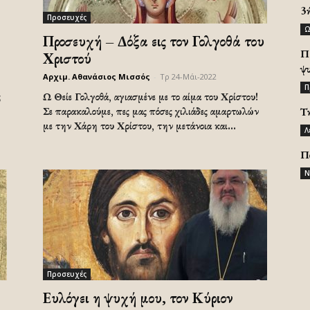
3
Προσευχές
Ω
Προσευχή – Δόξα εις τον Γολγοθά του
Π
Χριστού
ψ
Αρχιμ. Αθανάσιος Μισσός
-
Τρ 24-Μάι-2022
Π
ς
Ω Θείε Γολγοθά, αγιασμένε με το αίμα του Χρίστου!
Σε παρακαλούμε, πες μας πόσες χιλιάδες αμαρτωλών
Τ
με την Χάρη του Χρίστου, την μετάνοια και...
Λ
Π
Ν
Προσευχές
Ευλόγει η ψυχή μου, τον Κύριον