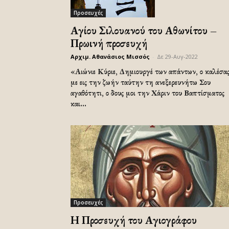
Προσευχές
Αγίου Σιλουανού του Αθωνίτου –
Πρωινή προσευχή
Αρχιμ. Αθανάσιος Μισσός
-
Δε 29-Αυγ-2022
«Αιώνιε Κύριε, Δημιουργέ των απάντων, ο καλέσα
με εις την ζωήν ταύτην τη ανεξερευνήτω Σου
αγαθότητι, ο δους μοι την Χάριν του Βαπτίσματος
και...
Προσευχές
Η Προσευχή του Αγιογράφου