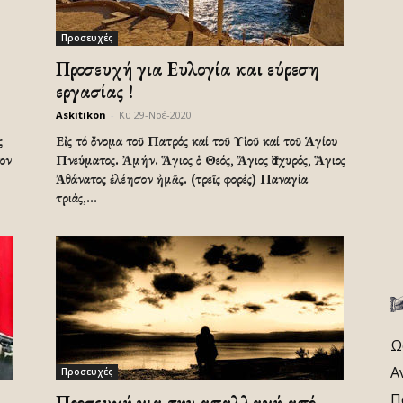
Προσευχές
Προσευχή για Ευλογία και εύρεση
εργασίας !
Askitikon
-
Κυ 29-Νοέ-2020
ς
Εἰς τό ὄνομα τοῦ Πατρός καί τοῦ Υἱοῦ καί τοῦ Ἁγίου
τον
Πνεύματος. Ἀμήν. Ἅγιος ὁ Θεός, Ἅγιος Ἰσχυρός, Ἅγιος
Ἀθάνατος ἐλέησον ἠμᾶς. (τρεῖς φορές) Παναγία
τριάς,...
Ω
Α
Προσευχές
Π
Προσευχή για την απαλλαγή από