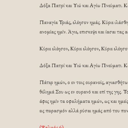
Δόξα Πατρί και Υιώ και Αγίω Πνεύματι. Και 
Παναγία Τριάς, ελέησον ημάς. Κύριε ιλάσθ
ανομίας ημίν. Άγιε, επισκεψε και ίασαι τας 
Κύριε ελέησον, Κύριε ελέησον, Κύριε ελέησο
Δόξα Πατρί και Υιώ και Αγίω Πνεύματι. Και 
Πάτερ ημών, ο εν τοις ουρανοίς, αγιασθήτω
θέλημά Σου ως εν ουρανό και επί της γης. Τ
άφες ημίν τα οφειλήματα ημών, ως και ημείς
εις πειρασμόν αλλά ρύσαι ημάς από του πο
(Ψαλμός 6)