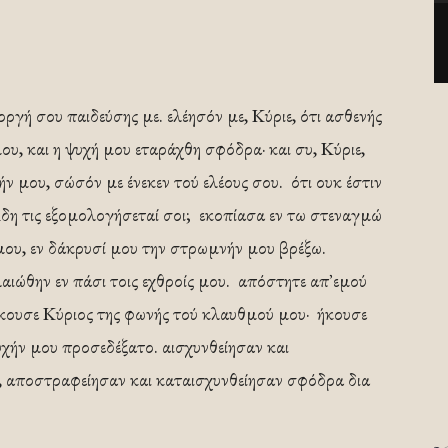
οργή σου παιδεύσης με. ελέησόν με, Κύριε, ότι ασθενής
 μου, και η ψυχή μου εταράχθη σφόδρα· και συ, Κύριε,
ήν μου, σώσόν με ένεκεν τού ελέους σου. ότι ουκ έστιν
Άδη τις εξομολογήσεταί σοι; εκοπίασα εν τω στεναγμώ
 μου, εν δάκρυσί μου την στρωμνήν μου βρέξω.
ιώθην εν πάσι τοις εχθροίς μου. απόστητε απ᾿ εμού
σήκουσε Κύριος της φωνής τού κλαυθμού μου· ήκουσε
υχήν μου προσεδέξατο. αισχυνθείησαν και
, αποστραφείησαν και καταισχυνθείησαν σφόδρα δια