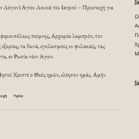
ν Λόγον) Αγίου Λουκά του Ιατρού – Προσευχή για
Ω
Α
Π
μφερουπόλεως ποίμνης, Αρχιερέα λαμπρόν, τον
Χ
ξορίας, τα δεινά, εγκλεισμούς εν φυλακαίς, τας
Μ
ντα, εν Ρωσία νέον Άγιον.
Ιησού Χριστέ ο Θεός ημών, ελέησον ημάς. Αμήν.
ευχή
Υγεία