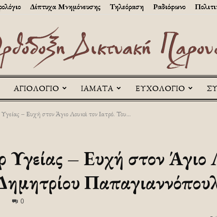
ολόγιο
Δίπτυχα Μνημόνευσης
Τηλεόραση
Ραδιόφωνο
Πολιτι
ΑΓΙΟΛΟΓΙΟ
ΙΑΜΑΤΑ
ΕΥΧΟΛΟΓΙΟ
Σ
Askitikon
Υγείας – Ευχή στον Άγιο Λουκά τον Ιατρό. Του...
ρ Υγείας – Ευχή στον Άγιο 
 Δημητρίου Παπαγιαννόπου
0