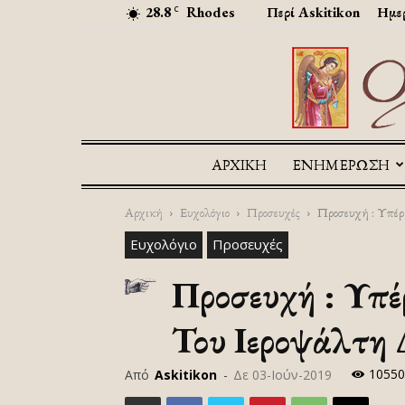
28.8
Rhodes
Περί Askitikon
Ημερ
C
ΑΡΧΙΚΉ
ΕΝΗΜΕΡΩΣΗ
Αρχική
Ευχολόγιο
Προσευχές
Προσευχή : Υπέρ 
Ευχολόγιο
Προσευχές
Προσευχή : Υπέ
Του Ιεροψάλτη
10550
Από
Askitikon
-
Δε 03-Ιούν-2019