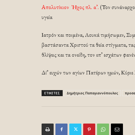
Απολυτίκιον Ήχος πλ. α’.
(Τον συνάναρχο
υγεία
Ιατρόν και ποιμένα, Λουκά τιμήσωμεν, Συ
βαστάσαντα Χριστού τα θεία στίγματα, τας ε
θλίψεις και τα ονείδη, τον επ’ εσχάτων φανέ
Δί’ ευχών των αγίων Πατέρων ημών, Κύριε 
ΕΤΙΚΕΤΕΣ
Δημήτριος Παπαγιαννόπουλος
προσ