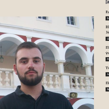
Ε
Ε
H 
3
Ω
Π
ψ
Π
Τ
Λ
Π
Ν