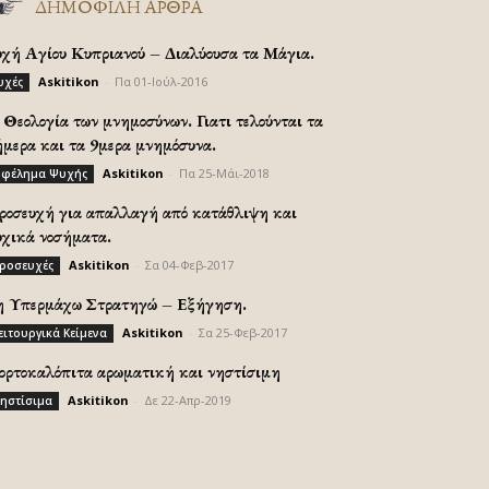
ΔΗΜΟΦΙΛΗ ΑΡΘΡΑ
υχή Αγίου Κυπριανού – Διαλύουσα τα Μάγια.
Askitikon
-
Πα 01-Ιούλ-2016
υχές
Θεολογία των μνημοσύνων. Γιατι τελούνται τα
ήμερα και τα 9μερα μνημόσυνα.
Askitikon
-
Πα 25-Μάι-2018
φέλημα Ψυχής
ροσευχή για απαλλαγή από κατάθλιψη και
υχικά νοσήματα.
Askitikon
-
Σα 04-Φεβ-2017
ροσευχές
η Υπερμάχω Στρατηγώ – Εξήγηση.
Askitikon
-
Σα 25-Φεβ-2017
ειτουργικά Κείμενα
ορτοκαλόπιτα αρωματική και νηστίσιμη
Askitikon
-
Δε 22-Απρ-2019
ηστίσιμα