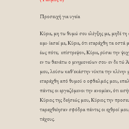
Προσευχή για υγεία
Κύριε, μη τω θυμώ σου ελέγξης με, μηδέ τη 
ειμι· ίασαί με, Κύριε, ότι εταράχθη τα οστά
έως πότε; επίστρεψον, Κύριε, ρύσαι την ψυχ
εν τω θανάτω ο μνημονεύων σου· εν δε τώ 
μου, λούσω καθ᾿ εκάστην νύκτα την κλίνην
εταράχθη από θυμού ο οφθαλμός μου, επαλα
πάντες οι εργαζόμενοι την ανομίαν, ότι ει
Κύριος της δεήσεώς μου, Κύριος την προσε
ταραχθείησαν σφόδρα πάντες οι εχθροί μου
τάχους.