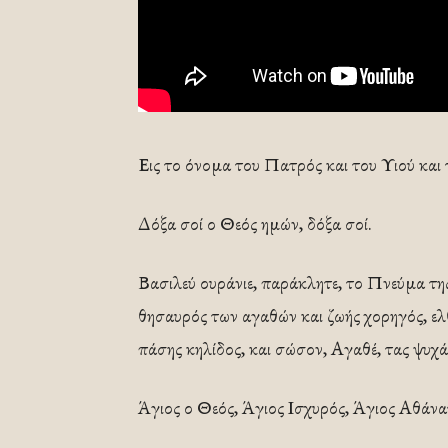
Εις το όνομα του Πατρός και του Υιού και
Δόξα σοί ο Θεός ημών, δόξα σοί.
Βασιλεύ ουράνιε, παράκλητε, το Πνεύμα τη
θησαυρός των αγαθών και ζωής χορηγός, ελ
πάσης κηλίδος, και σώσον, Αγαθέ, τας ψυχ
Άγιος ο Θεός, Άγιος Ισχυρός, Άγιος Αθάνα