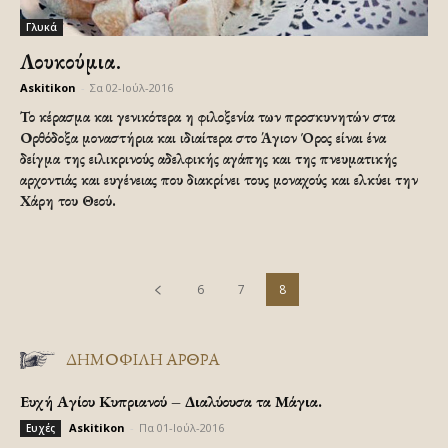
Γλυκά
Λουκούμια.
Askitikon
-
Σα 02-Ιούλ-2016
Το κέρασμα και γενικότερα η φιλοξενία των προσκυνητών στα
Ορθόδοξα μοναστήρια και ιδιαίτερα στο Άγιον Όρος είναι ένα
δείγμα της ειλικρινούς αδελφικής αγάπης και της πνευματικής
αρχοντιάς και ευγένειας που διακρίνει τους μοναχούς και ελκύει την
Χάρη του Θεού.
6
7
8
ΔΗΜΟΦΙΛΗ ΑΡΘΡΑ
Ευχή Αγίου Κυπριανού – Διαλύουσα τα Μάγια.
Askitikon
-
Πα 01-Ιούλ-2016
Ευχές