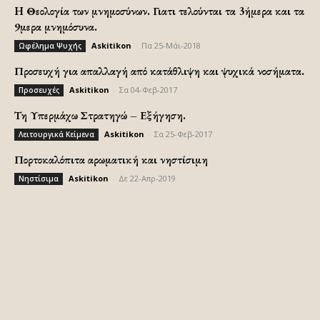
H Θεολογία των μνημοσύνων. Γιατι τελούνται τα 3ήμερα και τα
9μερα μνημόσυνα.
Askitikon
-
Πα 25-Μάι-2018
Ωφέλημα Ψυχής
Προσευχή για απαλλαγή από κατάθλιψη και ψυχικά νοσήματα.
Askitikon
-
Σα 04-Φεβ-2017
Προσευχές
Τη Υπερμάχω Στρατηγώ – Εξήγηση.
Askitikon
-
Σα 25-Φεβ-2017
Λειτουργικά Κείμενα
Πορτοκαλόπιτα αρωματική και νηστίσιμη
Askitikon
-
Δε 22-Απρ-2019
Νηστίσιμα