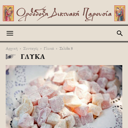
Askitikon
Αρχική
Συνταγές
Γλυκά
Σελίδα 8
ΓΛΥΚΆ