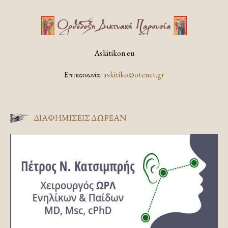
Askitikon.eu
Επικοινωνία:
askitiko@otenet.gr
ΔΙΑΦΗΜΊΣΕΙΣ ΔΩΡΕΆΝ