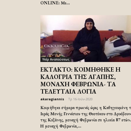
ONLINE: Με...
Υπέρ Αναπαύσεως
ΕΚΤΑΚΤΟ: ΚΟΙΜΗΘΗΚΕ Η
ΚΑΛΟΓΡΙΑ ΤΗΣ ΑΓΑΠΗΣ,
ΜΟΝΑΧΗ ΦΕΒΡΩΝΙΑ- ΤΑ
ΤΕΛΕΥΤΑΙΑ ΛΟΓΙΑ
akaragiannis
-
Τρ 16-Ιούν-2020
Κοιμήθηκε σήμερα πρωινές ώρες η Καθηγουμένη 
Ιεράς Μονής Γεννέσιου της Θεοτόκου στο Δρυόβουν
της Κοζάνης, μοναχή Φεβρωνία σε ηλικία 87 ετών.
Η μοναχή Φεβρωνία,...