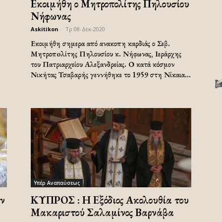
Εκοιμήθη ο Μητροπολίτης Πηλουσίου
Νήφωνας
Askitikon
-
Τρ 08-Δεκ-2020
Εκοιμήθη σημερα από ανακοπη καρδιάς ο Σεβ.
Μητροπoλίτης Πηλουσίου κ. Νήφωνας, Ιεράρχης
του Πατριαρχείου Αλεξανδρείας. Ο κατά κόσμον
Νικήτας Τσαβαρής γεννήθηκε το 1959 στη Νίκαια...
Υπέρ Αναπαύσεως
ον
ΚΥΠΡΟΣ : Η Εξόδιος Ακολουθία του
Μακαριστού Σαλαμίνος Βαρνάβα