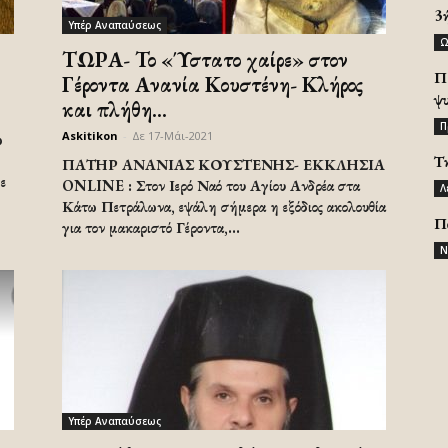
3
Υπέρ Αναπαύσεως
Ω
ΤΩΡΑ- Το «Ύστατο χαίρε» στον
Π
Γέροντα Ανανία Κουστένη- Κλήρος
ψ
και πλήθη...
Π
Askitikon
-
Δε 17-Μάι-2021
ω
Τ
ΠΑΤΗΡ ΑΝΑΝΙΑΣ ΚΟΥΣΤΕΝΗΣ- ΕΚΚΛΗΣΙΑ
ε
ONLINE : Στον Ιερό Ναό του Αγίου Ανδρέα στα
Λ
Κάτω Πετράλωνα, εψάλη σήμερα η εξόδιος ακολουθία
Π
για τον μακαριστό Γέροντα,...
Ν
Υπέρ Αναπαύσεως