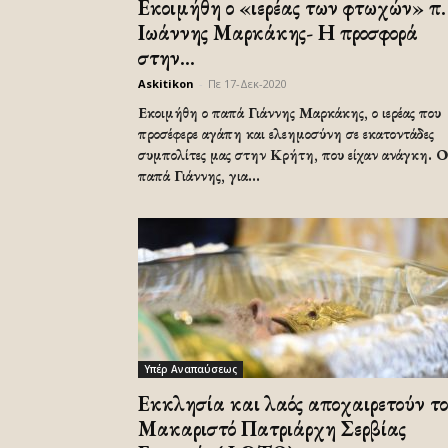
Εκοιμήθη ο «ιερέας των φτωχών» π.
Ιωάννης Μαρκάκης- Η προσφορά
στην...
Askitikon
-
Πε 17-Δεκ-2020
Εκοιμήθη ο παπά Γιάννης Μαρκάκης, ο ιερέας που
προσέφερε αγάπη και ελεημοσύνη σε εκατοντάδες
συμπολίτες μας στην Κρήτη, που είχαν ανάγκη. Ο
παπά Γιάννης, για...
Υπέρ Αναπαύσεως
Εκκλησία και λαός αποχαιρετούν τ
Μακαριστό Πατριάρχη Σερβίας