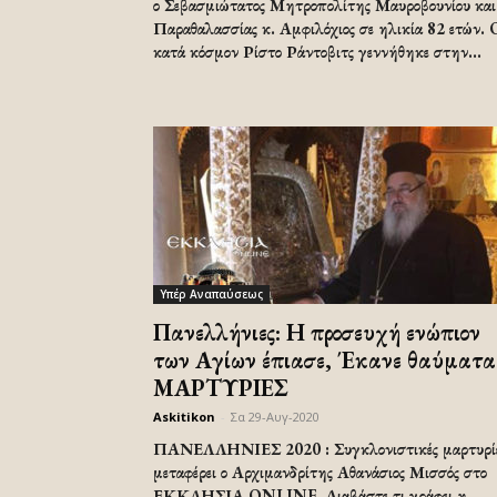
ο Σεβασμιώτατος Μητροπολίτης Μαυροβουνίου και
Παραθαλασσίας κ. Αμφιλόχιος σε ηλικία 82 ετών. 
κατά κόσμον Ρίστο Ράντοβιτς γεννήθηκε στην...
Υπέρ Αναπαύσεως
Πανελλήνιες: Η προσευχή ενώπιον
των Αγίων έπιασε, Έκανε θαύματα
ΜΑΡΤΥΡΙΕΣ
Askitikon
-
Σα 29-Αυγ-2020
ΠΑΝΕΛΛΗΝΙΕΣ 2020 : Συγκλονιστικές μαρτυρί
μεταφέρει ο Αρχιμανδρίτης Αθανάσιος Μισσός στο
ΕΚΚΛΗΣΙΑ ONLINE. Διαβάστε τι γράφει η