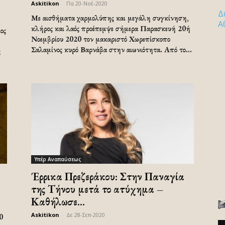
Askitikon
-
Πα 20-Νοέ-2020
Δ
Με αισθήματα χαρμολύπης και μεγάλη συγκίνηση,
Α
κλήρος και λαός προέπεμψε σήμερα Παρασκευή 20ή
ος
Νοεμβρίου 2020 τον μακαριστό Χωρεπίσκοπο
Σαλαμίνος κυρό Βαρνάβα στην αιωνιότητα. Από το...
ς
Υπέρ Αναπαύσεως
Έρρικα Πρεζεράκου: Στην Παναγία
της Τήνου μετά το ατύχημα –
Καθήλωσε...
Askitikon
-
Δε 28-Σεπ-2020
0