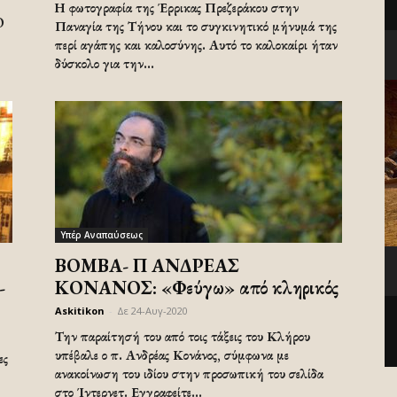
Η φωτογραφία της Έρρικας Πρεζεράκου στην
O
Παναγία της Τήνου και το συγκινητικό μήνυμά της
περί αγάπης και καλοσύνης. Αυτό το καλοκαίρι ήταν
δύσκολο για την...
Υπέρ Αναπαύσεως
ΒΟΜΒΑ- Π ΑΝΔΡΕΑΣ
-
ΚΟΝΑΝΟΣ: «Φεύγω» από κληρικός
Askitikon
-
Δε 24-Αυγ-2020
Την παραίτησή του από τοις τάξεις του Κλήρου
υπέβαλε ο π. Ανδρέας Κονάνος, σύμφωνα με
ες
ανακοίνωση του ιδίου στην προσωπική του σελίδα
στο Ίντερνετ. Εγγραφείτε...