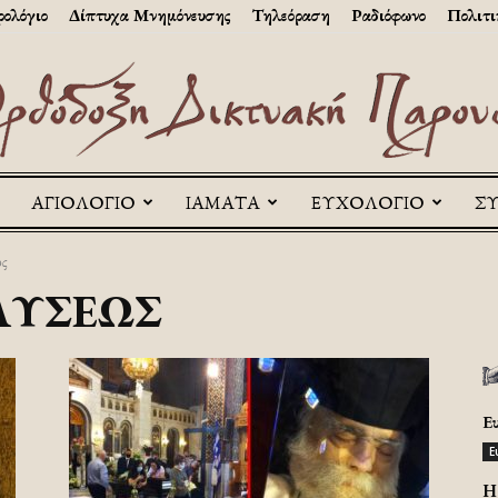
ολόγιο
Δίπτυχα Μνημόνευσης
Τηλεόραση
Ραδιόφωνο
Πολιτι
ΑΓΙΟΛΟΓΙΟ
ΙΑΜΑΤΑ
ΕΥΧΟΛΟΓΙΟ
Σ
Askitikon
ς
ΑΎΣΕΩΣ
Ε
Ε
H 