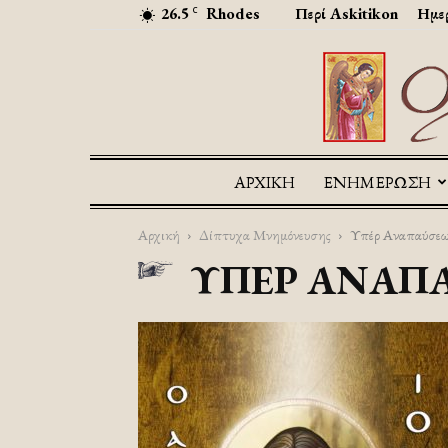
26.5
Rhodes
Περί Askitikon
Ημερ
C
ΑΡΧΙΚΉ
ΕΝΗΜΕΡΩΣΗ
Αρχική
Δίπτυχα Μνημόνευσης
Υπέρ Αναπαύσεω
ΥΠΈΡ ΑΝΑΠ