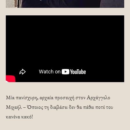
Μία πανίσχυρη, αρχαία προσευχή στον Αρχάγγελο
Μιχαήλ – Όποιος τη διαβάσει δεν θα πάθει ποτέ του
κανένα κακό!