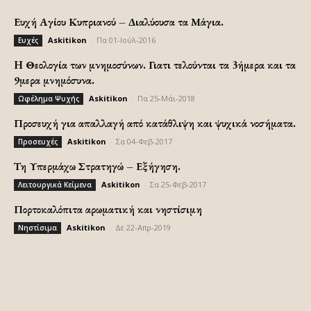
Ευχή Αγίου Κυπριανού – Διαλύουσα τα Μάγια.
Askitikon
-
Πα 01-Ιούλ-2016
Ευχές
H Θεολογία των μνημοσύνων. Γιατι τελούνται τα 3ήμερα και τα
9μερα μνημόσυνα.
Askitikon
-
Πα 25-Μάι-2018
Ωφέλημα Ψυχής
Προσευχή για απαλλαγή από κατάθλιψη και ψυχικά νοσήματα.
Askitikon
-
Σα 04-Φεβ-2017
Προσευχές
Τη Υπερμάχω Στρατηγώ – Εξήγηση.
Askitikon
-
Σα 25-Φεβ-2017
Λειτουργικά Κείμενα
Πορτοκαλόπιτα αρωματική και νηστίσιμη
Askitikon
-
Δε 22-Απρ-2019
Νηστίσιμα