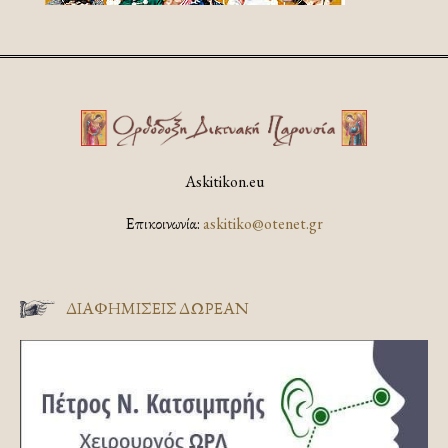
Askitikon.eu
Επικοινωνία:
askitiko@otenet.gr
ΔΙΑΦΗΜΊΣΕΙΣ ΔΩΡΕΆΝ