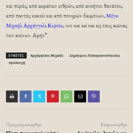
και πυρός, από αοράτων ενθρών, από ανοήτου θανάτου,
από παντός κακού και από πονηρών δαιμόνων,
Μέγα
Μιχαήλ Αρχάγγελε Κυρίου
, νυν και αεί και εις τους αιώνας
των αιώνων. Αμήν”.
ΕΤΙΚΕΤΕΣ
Αρχάγγελος Μιχαήλ
Δημήτριος Παπαγιαννόπουλος
προσευχή
Προηγούμενο άρθρο
Επόμενο άρθρο
Πέντε πνευματικές ανάσες….
Αρχάγγελοι, Άγγελοι και