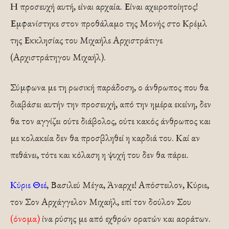
Η προσευχή αυτή, είναι αρχαία. Είναι αχειροποίητος!
Εμφανίστηκε στον προθάλαμο της Μονής στο Κρέμλ
της Εκκλησίας του Μιχαήλε Αρχιστράτιγε
(Αρχιστράτηγου Μιχαήλ).
Σύμφωνα με τη ρωσική παράδοση, ο άνθρωπος που θα
διαβάσει αυτήν την προσευχή, από την ημέρα εκείνη, δεν
θα τον αγγίζει ούτε διάβολος, ούτε κακός άνθρωπος και
με κολακεία δεν θα προσβληθεί η καρδιά του. Καί αν
πεθάνει, τότε και κόλαση η ψυχή του δεν θα πάρει.
Κύριε Θεέ
, Βασιλεύ Μέγα, Άναρχε! Απόστειλον, Κύριε,
τον Σον Αρχάγγελον Μιχαήλ, επί τον δούλον Σου
(όνομα)
ίνα ρύσης με από εχθρών ορατών και αοράτων.