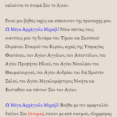
καλούντα το όνομά Σου το Άγιον.
Γενού μοι βηθός ταχύς και επάκουσον της προσευχής μου.
Ω Μέγα Αρχάγγελε Μιχαήλ!
Νίκα πάντας τους
εναντίους μου τη δυνάμει του Τίμιου και Ζωοποιού
Ουράνιου Σταυρού του Κυρίου, ευχαίς της Υπεραγίας
Θεοτόκου, των Αγίων Αγγέλων, των Αποστόλων, του
Αγίου Προφήτου Ηλιού, του Αγίου Νικολάου του
Θαυματουργού, του Αγίου Ανδρέου του διά Χριστόν
Σαλού, του Αγίου Μεγαλομάρτυρος Νικήτα και
Ευσταθίου και πάντων Σου των Αγίων.
Ω Μέγα Αρχάγγελε Μιχαήλ!
Βοήθει με τον αμαρτωλόν
δούλον Σου
(όνομα)
, σώσον με από σεισμού, πλημμύρας