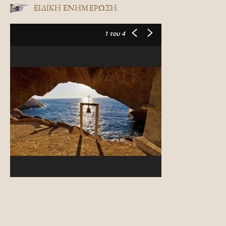
ΕΙΔΙΚΉ ΕΝΗΜΈΡΩΣΗ
1
του 4