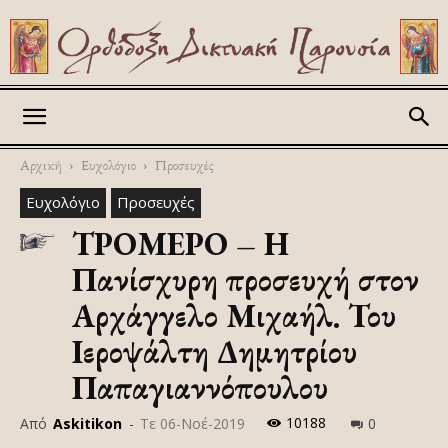
Askitikon
Αρχική
Ευχολόγιο
Προσευχές
Ευχολόγιο
Προσευχές
ΤΡΟΜΕΡΟ – Η
Πανίσχυρη προσευχή στον
Αρχάγγελο Μιχαήλ. Του
Ιεροψάλτη Δημητρίου
Παπαγιαννόπουλου
10188
Από
Askitikon
-
Τε 06-Νοέ-2019
0