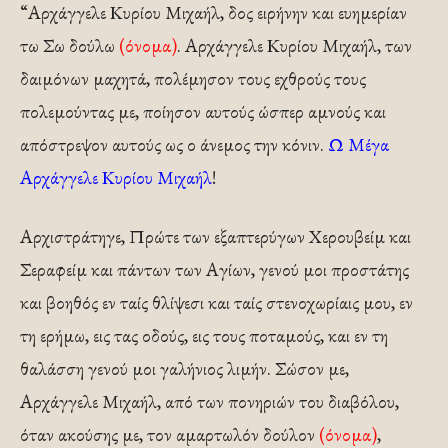
“Αρχάγγελε Κυρίου Μιχαήλ, δος ειρήνην και ευημερίαν
τω Σω δούλω
(όνομα)
. Αρχάγγελε Κυρίου Μιχαήλ, των
δαιμόνων μαχητά, πολέμησον τους εχθρούς τους
πολεμούντας με, ποίησον αυτούς ώσπερ αμνούς και
απόστρεψον αυτούς ως ο άνεμος την κόνιν.
Ω Μέγα
Αρχάγγελε Κυρίου Μιχαήλ
!
Αρχιστράτηγε, Πρώτε των εξαπτερύγων Χερουβείμ και
Σεραφείμ και πάντων των Αγίων, γενού μοι προστάτης
και βοηθός εν ταίς θλίψεσι και ταίς στενοχωρίαις μου, εν
τη ερήμω, εις τας οδούς, εις τους ποταμούς, και εν τη
θαλάσση γενού μοι γαλήνιος λιμήν. Σώσον με,
Αρχάγγελε Μιχαήλ, από των πονηριών του διαβόλου,
όταν ακούσης με, τον αμαρτωλόν δούλον
(όνομα)
,