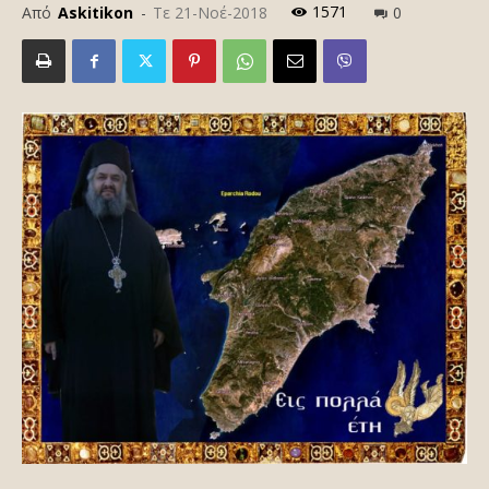
1571
Από
Askitikon
-
Τε 21-Νοέ-2018
0