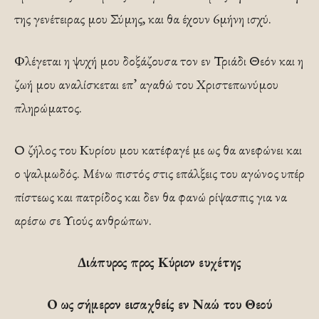
της γενέτειρας μου Σύμης, και θα έχουν 6μήνη ισχύ.
Φλέγεται η ψυχή μου δοξάζουσα τον εν Τριάδι Θεόν και η
ζωή μου αναλίσκεται επ’ αγαθώ του Χριστεπωνύμου
πληρώματος.
Ο ζήλος του Κυρίου μου κατέφαγέ με ως θα ανεφώνει και
ο ψαλμωδός. Μένω πιστός στις επάλξεις του αγώνος υπέρ
πίστεως και πατρίδος και δεν θα φανώ ρίψασπις για να
αρέσω σε Υιούς ανθρώπων.
Διάπυρος προς Κύριον ευχέτης
Ο ως σήμερον εισαχθείς εν Ναώ του Θεού