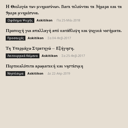
H Θεολογία των μνημοσύνων. Γιατι τελούνται τα 3ήμερα και τα
9μερα μνημόσυνα.
Askitikon
-
Πα 25-Μάι-2018
Ωφέλημα Ψυχής
Προσευχή για απαλλαγή από κατάθλιψη και ψυχικά νοσήματα.
Askitikon
-
Σα 04-Φεβ-2017
Προσευχές
Τη Υπερμάχω Στρατηγώ – Εξήγηση.
Askitikon
-
Σα 25-Φεβ-2017
Λειτουργικά Κείμενα
Πορτοκαλόπιτα αρωματική και νηστίσιμη
Askitikon
-
Δε 22-Απρ-2019
Νηστίσιμα