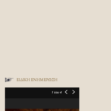
ΕΙΔΙΚΉ ΕΝΗΜΈΡΩΣΗ
1
του 4