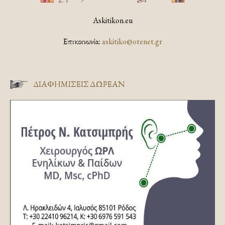
Askitikon.eu
Επικοινωνία:
askitiko@otenet.gr
ΔΙΑΦΗΜΊΣΕΙΣ ΔΩΡΕΆΝ