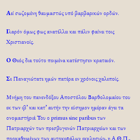
Α
εί σωζομένη θαυμαστώς υπό βαρβαρικών ορδών.
Ι
λαρόν όμως φως ανατέλλει και πάλιν φαίνει τοις
Χριστιανοίς.
Ο
Θεός δια τούτο ποιμένα κατέστησεν κραταιόν.
Σ
ε Παναγιώτατε ημών πατέρα εν χρόνοις χαλεποίς.
Μνήμη του πανενδόξου Αποστόλου Βαρθολομαίου του
εκ των ιβ’ και κατ’ αυτήν την εύσημον ημέραν άγει τα
ονομαστήριά Του ο primus sine paribus των
Πατριαρχών των πρεσβυγενών Πατριαρχείων και των
προκαθημένων των αυτοκεφάλων εκκλησιών, η Α.Θ.Π.,