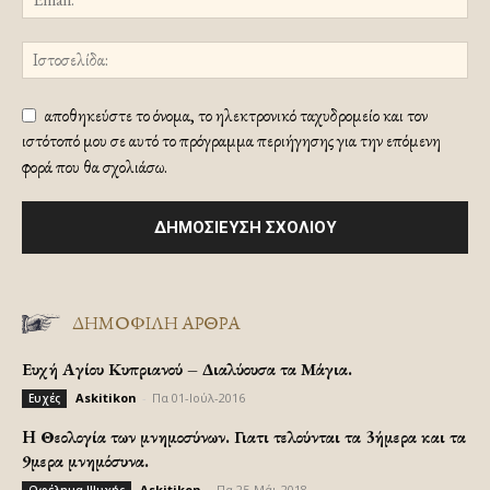
αποθηκεύστε το όνομα, το ηλεκτρονικό ταχυδρομείο και τον
ιστότοπό μου σε αυτό το πρόγραμμα περιήγησης για την επόμενη
φορά που θα σχολιάσω.
ΔΗΜΟΦΙΛΗ ΑΡΘΡΑ
Ευχή Αγίου Κυπριανού – Διαλύουσα τα Μάγια.
Askitikon
-
Πα 01-Ιούλ-2016
Ευχές
H Θεολογία των μνημοσύνων. Γιατι τελούνται τα 3ήμερα και τα
9μερα μνημόσυνα.
Askitikon
-
Πα 25-Μάι-2018
Ωφέλημα Ψυχής