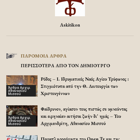
Askitikon
ΠΑΡΟΜΟΙΑ ΑΡΘΡΑ
ΠΕΡΙΣΣΟΤΕΡΑ ΑΠΟ ΤΟΝ ΔΗΜΙΟΥΡΓΟ
Ρόδος – Ι. Ιδρυματικός Ναός Αγίου Τρύφωνος :
Στιγμιότυπα από την Θ. Λειτουργία των
Άρθρα Αρχιμ.
Αθανασίου
Χριστουγέννων
Μισσού
Φαίδρυνον, αγίασον τους πιστώς σε υμνούντας
και ειρηναίαν αιτήσαι ζωήν δι’ ημάς – Του
Άρθρα Αρχιμ.
Αθανασίου
Αρχιμανδρίτη, Αθανασίου Μισσού
Μισσού
Παραπληροφόρηση του Open Tv και της