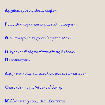
Α
ρχαίοις χρόνοις Βύζας έπηξεν.
Ρ
οαίς Βοσπόρου και κύμασι πλαισιουμένην.
Θ
εού συνεργεία εν χρόνω λαμπρά εφάνη.
Ο
άχρονος Θεός ενεπίστευσέν εις Ανδρέαν
Πρωτόκλητον.
Λ
ιμήν σωτηρίας και εκπολιτισμού εθνών κατέστη.
Ό
πως έθνη αυγασθώσιν υπ’ Αυτής.
Μ
άλλον υπό χειρός Θεού Σκέπτεται.