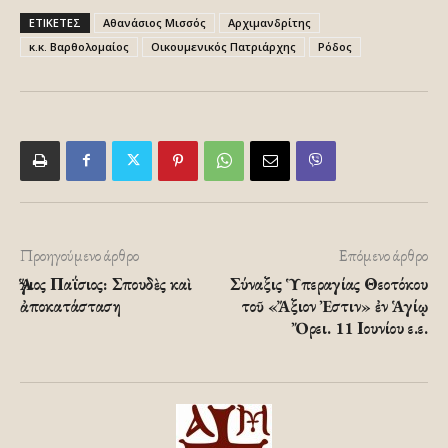
ΕΤΙΚΕΤΕΣ
Αθανάσιος Μισσός
Αρχιμανδρίτης
κ.κ. Βαρθολομαίος
Οικουμενικός Πατριάρχης
Ρόδος
Προηγούμενο άρθρο
Επόμενο άρθρο
Ἅγιος Παΐσιος: Σπουδὲς καὶ
Σύναξις Ὑπεραγίας Θεοτόκου
ἀποκατάσταση
τοῦ «Ἄξιον Ἐστιν» ἐν Ἁγίῳ
Ὄρει. 11 Ιουνίου ε.ε.