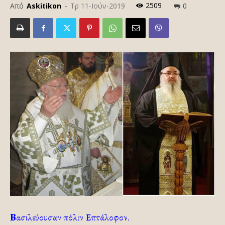
2509
Από
Askitikon
-
Τρ 11-Ιούν-2019
0
Β
ασιλεύουσαν πόλιν Επτάλοφον.