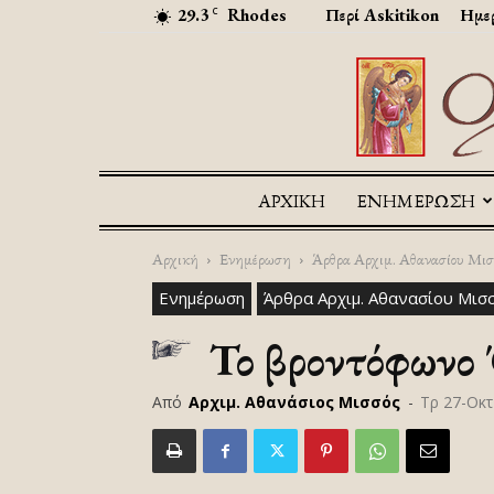
29.3
Rhodes
Περί Askitikon
Ημερ
C
ΑΡΧΙΚΉ
ΕΝΗΜΕΡΩΣΗ
Αρχική
Ενημέρωση
Άρθρα Αρχιμ. Αθανασίου Μισ
Ενημέρωση
Άρθρα Αρχιμ. Αθανασίου Μισ
Το βροντόφωνο 
Από
Αρχιμ. Αθανάσιος Μισσός
-
Τρ 27-Οκτ