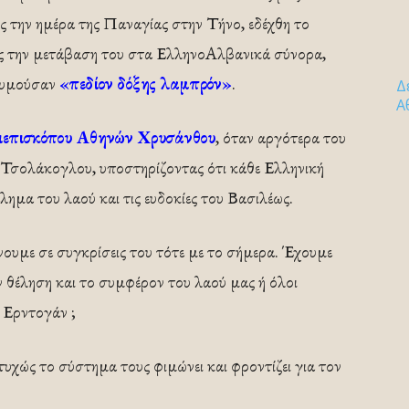
ης την ημέρα της Παναγίας στην Τήνο, εδέχθη το
ας την μετάβαση του στα ΕλληνοΑλβανικά σύνορα,
ιθυμούσαν
«πεδίον δόξης λαμπρόν»
.
Δ
Α
ιεπισκόπου Αθηνών Χρυσάνθου
, όταν αργότερα του
η Τσολάκογλου, υποστηρίζοντας ότι κάθε Ελληνική
λημα του λαού και τις ευδοκίες του Βασιλέως.
υμε σε συγκρίσεις του τότε με το σήμερα. Έχουμε
ν θέληση και το συμφέρον του λαού μας ή όλοι
 Ερντογάν ;
χώς το σύστημα τους φιμώνει και φροντίζει για τον