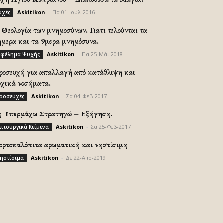
Askitikon
-
Πα 01-Ιούλ-2016
υχές
Θεολογία των μνημοσύνων. Γιατι τελούνται τα
ήμερα και τα 9μερα μνημόσυνα.
Askitikon
-
Πα 25-Μάι-2018
φέλημα Ψυχής
ροσευχή για απαλλαγή από κατάθλιψη και
υχικά νοσήματα.
Askitikon
-
Σα 04-Φεβ-2017
ροσευχές
η Υπερμάχω Στρατηγώ – Εξήγηση.
Askitikon
-
Σα 25-Φεβ-2017
ειτουργικά Κείμενα
ορτοκαλόπιτα αρωματική και νηστίσιμη
Askitikon
-
Δε 22-Απρ-2019
ηστίσιμα