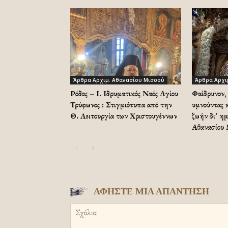
Άρθρα Αρχιμ. Αθανασίου Μισσού
Άρθρα Αρχι
Ρόδος – Ι. Ιδρυματικός Ναός Αγίου
Φαίδρυνον, 
Τρύφωνος : Στιγμιότυπα από την
υμνούντας κ
Θ. Λειτουργία των Χριστουγέννων
ζωήν δι’ η
Αθανασίου
ΑΦΗΣΤΕ ΜΙΑ ΑΠΑΝΤΗΣΗ