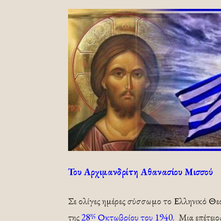
Του Αρχιμανδρίτη Αθανασίου Μισσού
Σε ολίγες ημέρες σύσσωμο το Ελληνικό Θε
ης
της
28
Οκτωβρίου του 1940
. Μια επέτει