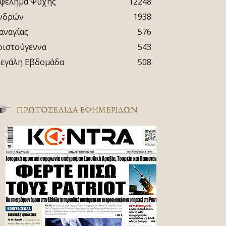
φέλημα Ψυχής
12248
νδρών
1938
αναγίας
576
ριστούγεννα
543
εγάλη Εβδομάδα
508
ΠΡΩΤΟΣΈΛΙΔΑ ΕΦΗΜΕΡΊΔΩΝ