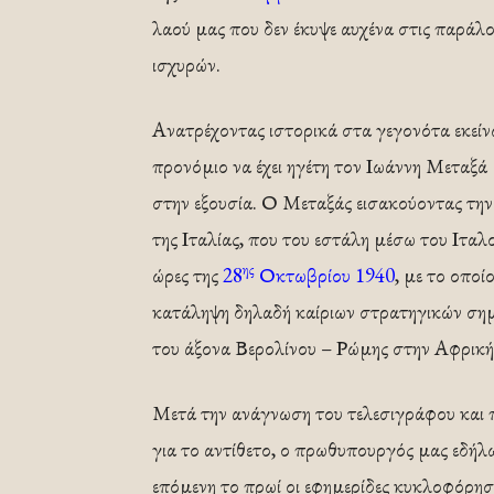
λαού μας που δεν έκυψε αυχένα στις παράλο
ισχυρών.
Ανατρέχοντας ιστορικά στα γεγονότα εκείνω
προνόμιο να έχει ηγέτη τον Ιωάννη Μεταξά 
στην εξουσία. Ο Μεταξάς εισακούοντας τη
της Ιταλίας, που του εστάλη μέσω του Ιτα
ης
ώρες της
28
Οκτωβρίου 1940
, με το οποί
κατάληψη δηλαδή καίριων στρατηγικών σημ
του άξονα Βερολίνου – Ρώμης στην Αφρική
Μετά την ανάγνωση του τελεσιγράφου και π
για το αντίθετο, ο πρωθυπουργός μας εδή
επόμενη το πρωί οι εφημερίδες κυκλοφόρη