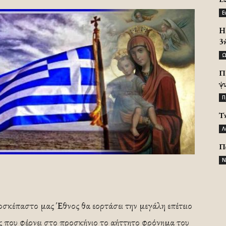
Ε
H 
3
Ω
Π
ψ
Π
Τ
Λ
Π
Ν
οσκέπαστο μας Έθνος θα εορτάσει την μεγάλη επέτειο
ος που φέρνει στο προσκήνιο το αήττητο φρόνημα του