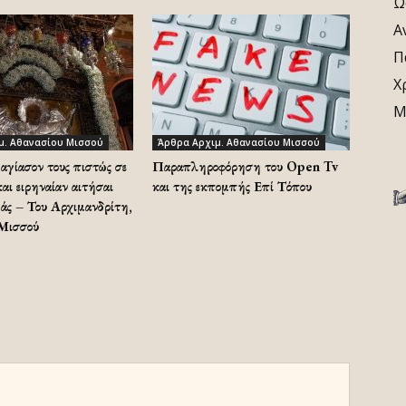
Ω
Α
Π
Χ
Μ
μ. Αθανασίου Μισσού
Άρθρα Αρχιμ. Αθανασίου Μισσού
αγίασον τους πιστώς σε
Παραπληροφόρηση του Open Tv
αι ειρηναίαν αιτήσαι
και της εκπομπής Επί Τόπου
μάς – Του Αρχιμανδρίτη,
 Μισσού