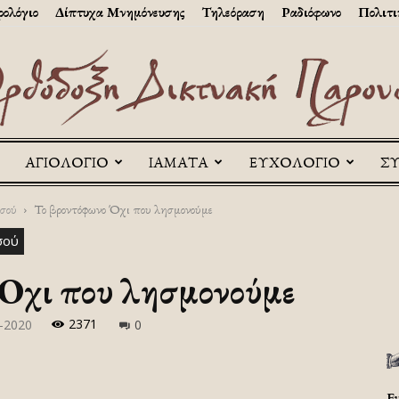
ολόγιο
Δίπτυχα Μνημόνευσης
Τηλεόραση
Ραδιόφωνο
Πολιτι
ΑΓΙΟΛΟΓΙΟ
ΙΑΜΑΤΑ
ΕΥΧΟΛΟΓΙΟ
Σ
Askitikon
σού
Το βροντόφωνο Όχι που λησμονούμε
σού
Όχι που λησμονούμε
2371
-2020
0
Ε