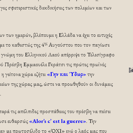
γες σφετερεστικές διεκδικήσεις των πολεμίων και των
ν των ημερών, βλέπουμε η Ελλάδα να έχει το ευτυχές
ης
με το καθεστώς της 4
Αυγούστου που τον παγίωσε
ν γνώμη του Ελληνικού Λαού απέρριψε το Τελεσίγραφο
λού Πρέσβη Εμμαουέλε Γκράτσι τις πρώτες πρωϊνές
ο η γείτονα χώρα εζήτει
«Γην και Ύδωρ»
την
είων της χώρας μας, ώστε να προωθηθούν οι δυνάμεις
.
αρά τις απέλπιδες προσπάθειες του πρέσβη να πείσει
λωσε ευθαρσώς
«
Alor
’
s
c
’
est
la
guerre
»
. Την
σαν με πρωτοσέλιδο το «ΌΧΙ» ενώ ο λαός μας που