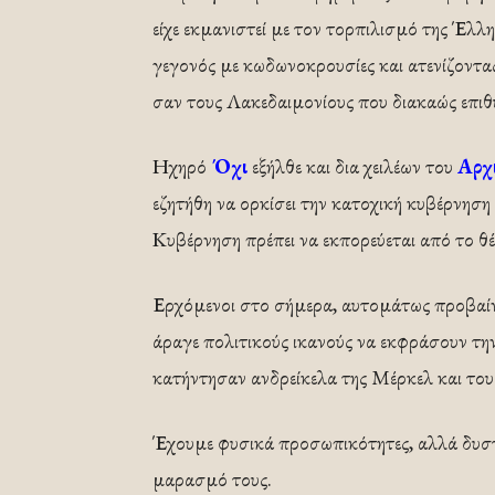
είχε εκμανιστεί με τον τορπιλισμό της Έλλ
γεγονός με κωδωνοκρουσίες και ατενίζοντ
σαν τους Λακεδαιμονίους που διακαώς επ
Ηχηρό
Όχι
εξήλθε και δια χειλέων του
Αρχ
εζητήθη να ορκίσει την κατοχική κυβέρνησ
Κυβέρνηση πρέπει να εκπορεύεται από το θέ
Ερχόμενοι στο σήμερα, αυτομάτως προβαίνο
άραγε πολιτικούς ικανούς να εκφράσουν τη
κατήντησαν ανδρείκελα της Μέρκελ και του
Έχουμε φυσικά προσωπικότητες, αλλά δυστυ
μαρασμό τους.