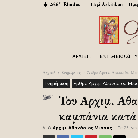
26.6
Rhodes
Περί Askitikon
Ημερ
C
ΑΡΧΙΚΉ
ΕΝΗΜΕΡΩΣΗ
Αρχική
Ενημέρωση
Άρθρα Αρχιμ. Αθανασίου Μισ
Ενημέρωση
Άρθρα Αρχιμ. Αθανασίου Μισ
Του Αρχιμ. Αθα
καμπάνια κατά 
Από
Αρχιμ. Αθανάσιος Μισσός
-
Πε 26-Δεκ