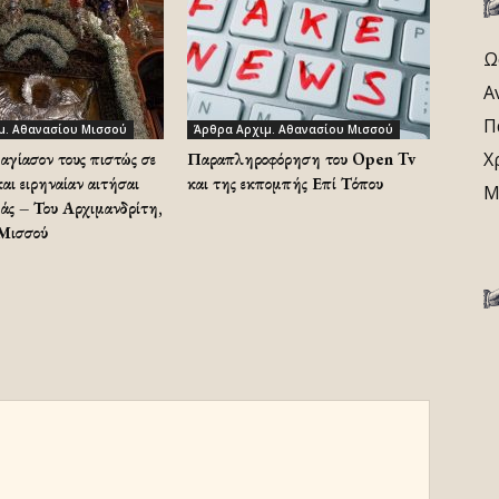
Ω
Α
Π
μ. Αθανασίου Μισσού
Άρθρα Αρχιμ. Αθανασίου Μισσού
Χ
αγίασον τους πιστώς σε
Παραπληροφόρηση του Open Tv
αι ειρηναίαν αιτήσαι
και της εκπομπής Επί Τόπου
Μ
μάς – Του Αρχιμανδρίτη,
 Μισσού