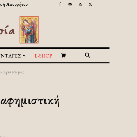
κή Απορρήτου
ΥΝΤΑΓΕΣ
E-SHOP
υ Χριστού μας
ιαφημιστική