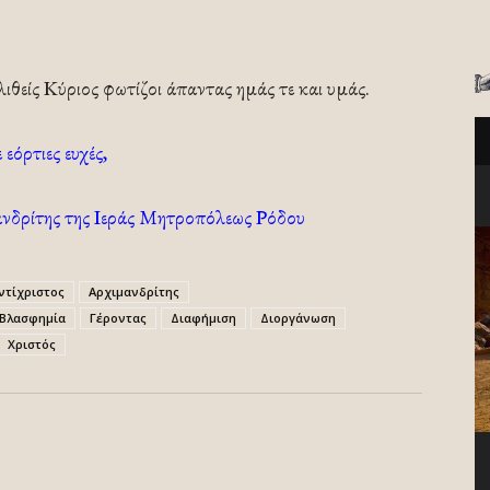
ιθείς Κύριος φωτίζοι άπαντας ημάς τε και υμάς.
εόρτιες ευχές,
νδρίτης της Ιεράς Μητροπόλεως Ρόδου
ντίχριστος
Αρχιμανδρίτης
Βλασφημία
Γέροντας
Διαφήμιση
Διοργάνωση
Χριστός