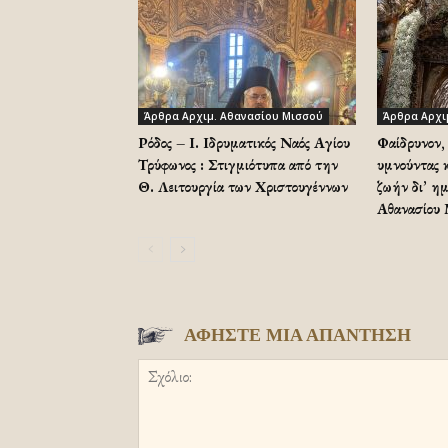
Άρθρα Αρχιμ. Αθανασίου Μισσού
Άρθρα Αρχι
Ρόδος – Ι. Ιδρυματικός Ναός Αγίου
Φαίδρυνον, 
Τρύφωνος : Στιγμιότυπα από την
υμνούντας κ
Θ. Λειτουργία των Χριστουγέννων
ζωήν δι’ η
Αθανασίου
ΑΦΗΣΤΕ ΜΙΑ ΑΠΑΝΤΗΣΗ