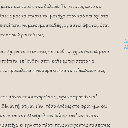
μένον και τα κίνητρα δολερά. Το γεγονός αυτό σε
άσεως μας να επαρκείται μονάχα στον ναό και όχι στα
 επιτρέπεται να μένουμε απαθείς ,ως αμνοί άφωνοι, όταν
ωπον του Χριστού μας.
Δ
Α
ίναι σήμερα τόσο έντονες που κάθε ψυχή ασφυκτιά μέσα
τρέπεται επ’ ουδενί στον κάθε εμπερίστατο να
λει να προκαλέσει η να παρακινήσει το ενδιαφέρον μας
στε μόνον σε απαγορεύσεις , έχω να προτείνω σ’
δέα αυτή, ότι, αν είναι τόσο άνδρες στο φρόνημα και
ίσουν και τον Μωάμεθ του Ισλάμ κατ’ αυτόν τον
συμμετέχω κι εγώ στο πάρτι τους ανοίγοντας σαμπάνιες