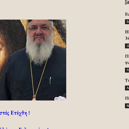
Ε
Ε
H 
3
Ω
Π
ψ
Π
Τ
Λ
Π
Ν
στός Ετέχθη !