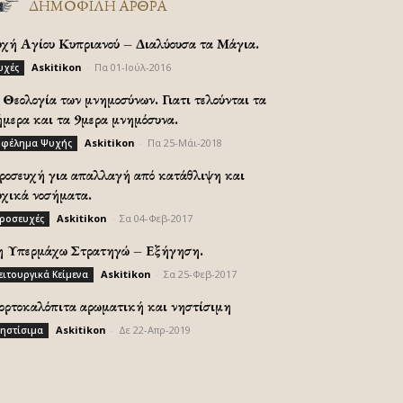
ΔΗΜΟΦΙΛΗ ΑΡΘΡΑ
υχή Αγίου Κυπριανού – Διαλύουσα τα Μάγια.
Askitikon
-
Πα 01-Ιούλ-2016
υχές
Θεολογία των μνημοσύνων. Γιατι τελούνται τα
ήμερα και τα 9μερα μνημόσυνα.
Askitikon
-
Πα 25-Μάι-2018
φέλημα Ψυχής
ροσευχή για απαλλαγή από κατάθλιψη και
υχικά νοσήματα.
Askitikon
-
Σα 04-Φεβ-2017
ροσευχές
η Υπερμάχω Στρατηγώ – Εξήγηση.
Askitikon
-
Σα 25-Φεβ-2017
ειτουργικά Κείμενα
ορτοκαλόπιτα αρωματική και νηστίσιμη
Askitikon
-
Δε 22-Απρ-2019
ηστίσιμα