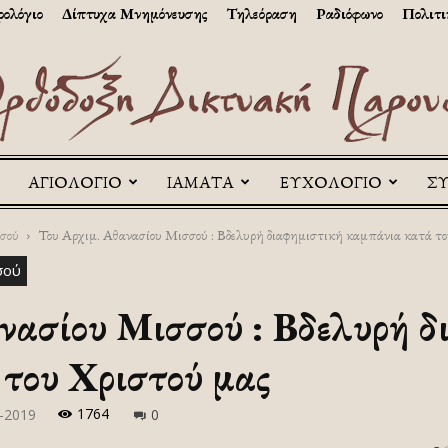
ολόγιο
Δίπτυχα Μνημόνευσης
Τηλεόραση
Ραδιόφωνο
Πολιτι
ΑΓΙΟΛΟΓΙΟ
ΙΑΜΑΤΑ
ΕΥΧΟΛΟΓΙΟ
Σ
Askitikon
σού
Του Αρχιμ. Αθανασίου Μισσού : Βδελυρή διαφημιστική καμπάνια κατά το
σού
νασίου Μισσού : Βδελυρή δ
του Χριστού μας
1764
-2019
0