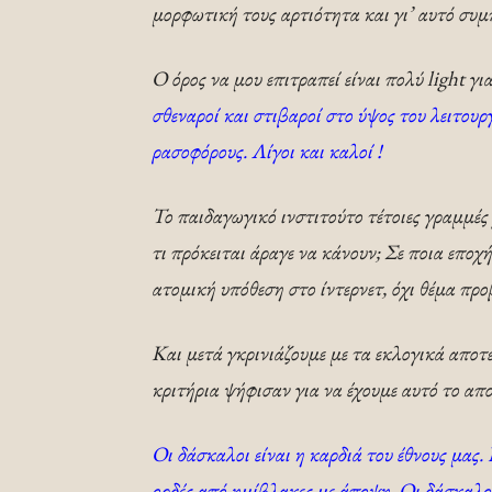
μορφωτική τους αρτιότητα και γι’ αυτό συ
Ο όρος να μου επιτραπεί είναι πολύ light γι
σθεναροί και στιβαροί στο ύψος του λειτουρ
ρασοφόρους. Λίγοι και καλοί !
Το παιδαγωγικό ινστιτούτο τέτοιες γραμμές
τι πρόκειται άραγε να κάνουν; Σε ποια εποχ
ατομική υπόθεση στο ίντερνετ, όχι θέμα προ
Και μετά γκρινιάζουμε με τα εκλογικά αποτ
κριτήρια ψήφισαν για να έχουμε αυτό το απ
Οι δάσκαλοι είναι η καρδιά του έθνους μας
ορδές από ημίβλακες με άποψη.
Οι δάσκαλοι