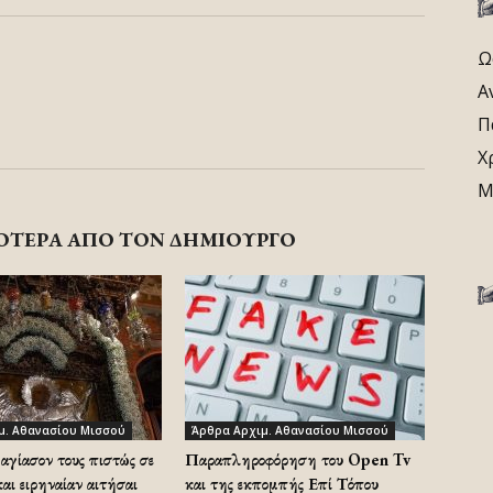
Ω
Α
Π
Χ
Μ
ΟΤΕΡΑ ΑΠΟ ΤΟΝ ΔΗΜΙΟΥΡΓΟ
μ. Αθανασίου Μισσού
Άρθρα Αρχιμ. Αθανασίου Μισσού
αγίασον τους πιστώς σε
Παραπληροφόρηση του Open Tv
αι ειρηναίαν αιτήσαι
και της εκπομπής Επί Τόπου