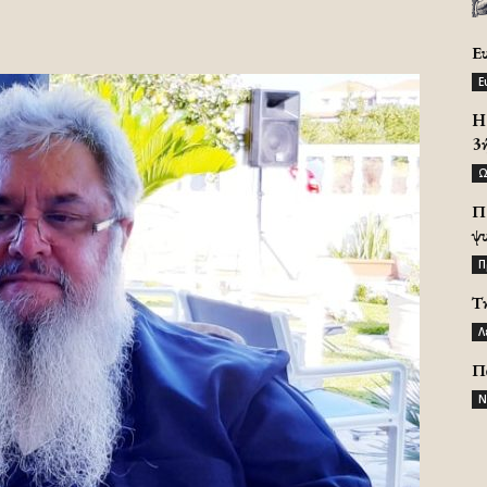
Ε
Ε
H 
3
Ω
Π
ψ
Π
Τ
Λ
Π
Ν