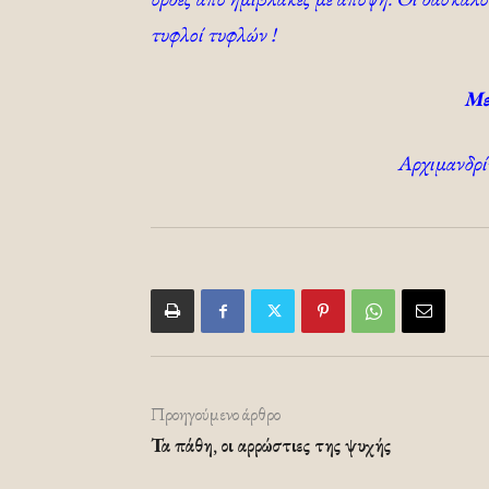
τυφλοί τυφλών !
Με
Αρχιμανδρί
Προηγούμενο άρθρο
Τα πάθη, οι αρρώστιες της ψυχής