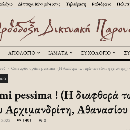
ολόγιο
Δίπτυχα Μνημόνευσης
Τηλεόραση
Ραδιόφωνο
Πολιτι
ΑΓΙΟΛΟΓΙΟ
ΙΑΜΑΤΑ
ΕΥΧΟΛΟΓΙΟ
Σ
Askitikon
σού
Corruptio optimi pessima ! (Η διαφθορά των αρίστων είναι η χειρότερη) –
σού
i pessima ! (Η διαφθορά τω
ου Αρχιμανδρίτη, Αθανασίο
1401
-2023
0