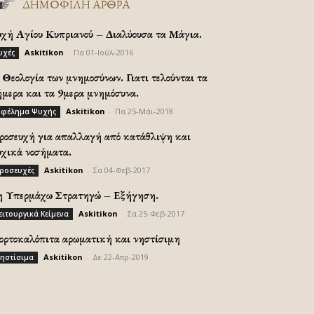
ΔΗΜΟΦΙΛΗ ΑΡΘΡΑ
υχή Αγίου Κυπριανού – Διαλύουσα τα Μάγια.
Askitikon
-
Πα 01-Ιούλ-2016
υχές
Θεολογία των μνημοσύνων. Γιατι τελούνται τα
ήμερα και τα 9μερα μνημόσυνα.
Askitikon
-
Πα 25-Μάι-2018
φέλημα Ψυχής
ροσευχή για απαλλαγή από κατάθλιψη και
υχικά νοσήματα.
Askitikon
-
Σα 04-Φεβ-2017
ροσευχές
η Υπερμάχω Στρατηγώ – Εξήγηση.
Askitikon
-
Σα 25-Φεβ-2017
ειτουργικά Κείμενα
ορτοκαλόπιτα αρωματική και νηστίσιμη
Askitikon
-
Δε 22-Απρ-2019
ηστίσιμα