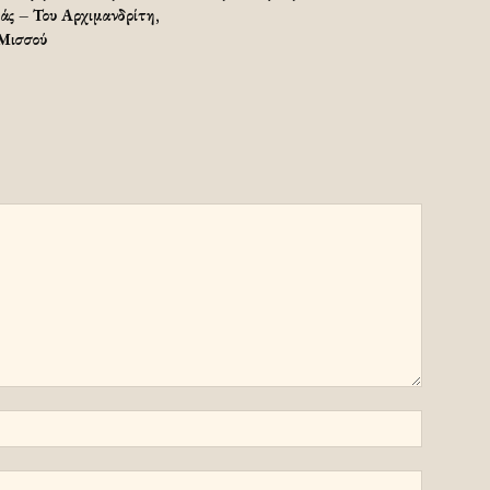
μάς – Του Αρχιμανδρίτη,
 Μισσού