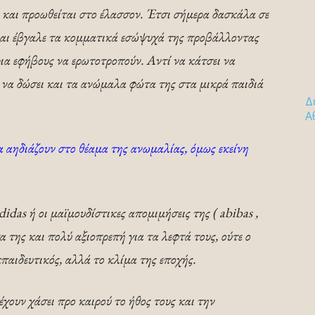
 και προωθείται στο έλασσον. Έτσι σήμερα δασκάλα σε
αι έβγαλε τα κομματικά εσώψυχά της προβάλλοντας
ρια εφήβους να ερωτοτροπούν. Αντί να κάτσει να
ε να δώσει και τα ανώμαλα φώτα της στα μικρά παιδιά
Δ
Α
α αηδιάζουν στο θέαμα της ανωμαλίας, όμως εκείνη
idas ή οι μαϊμουδίστικες απομιμήσεις της ( abibas ,
τα της και πολύ αξιοπρεπή για τα λεφτά τους, ούτε ο
αιδευτικός, αλλά το κλίμα της εποχής.
έχουν χάσει προ καιρού το ήθος τους και την