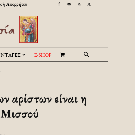
κή Απορρήτου
ΥΝΤΑΓΕΣ
E-SHOP
...
ν αρίστων είναι η
υ Μισσού