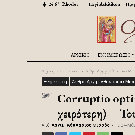
26.6
Rhodes
Περί Askitikon
Ημερ
C
ΑΡΧΙΚΉ
ΕΝΗΜΕΡΩΣΗ
Αρχική
Ενημέρωση
Άρθρα Αρχιμ. Αθανασίου Μισ
Ενημέρωση
Άρθρα Αρχιμ. Αθανασίου Μισ
Corruptio optim
χειρότερη) – Τ
Από
Αρχιμ. Αθανάσιος Μισσός
-
Τε 24-Μάι