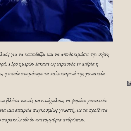
αός για να καταδείξει και να αποδοκιμάσει την σήψη
θορά. Προ ημερών έσκασε ως κεραυνός εν αιθρία η
s, η οποία προμόταρε τα καλοκαιρινά της γυναικεία
α βλέπει κανείς μαντράχαλους να φοράνε γυναικεία
για μια εταιρεία παγκοσμίως γνωστή, με τα προϊόντα
ου παρακολουθούν εκατομμύρια ανθρώπων.