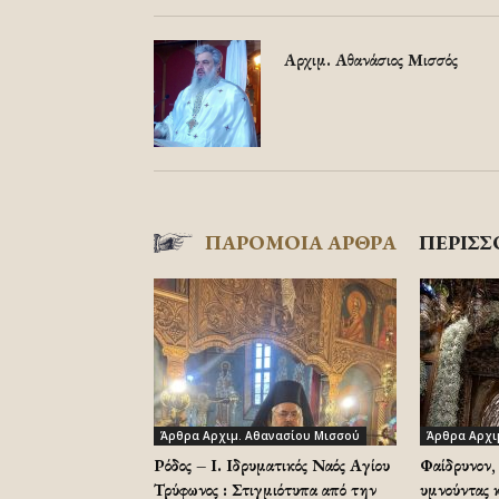
Αρχιμ. Αθανάσιος Μισσός
ΠΑΡΟΜΟΙΑ ΑΡΘΡΑ
ΠΕΡΙΣΣ
Άρθρα Αρχιμ. Αθανασίου Μισσού
Άρθρα Αρχι
Ρόδος – Ι. Ιδρυματικός Ναός Αγίου
Φαίδρυνον, 
Τρύφωνος : Στιγμιότυπα από την
υμνούντας κ