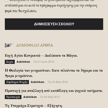
ιστότοπό μου σε αυτό το πρόγραμμα περιήγησης για την επόμενη
φορά που θα σχολιάσω.
ΔΗΜΟΦΙΛΗ ΑΡΘΡΑ
Ευχή Αγίου Κυπριανού – Διαλύουσα τα Μάγια.
Askitikon
-
Πα 01-Ιούλ-2016
Ευχές
H Θεολογία των μνημοσύνων. Γιατι τελούνται τα 3ήμερα και τα
9μερα μνημόσυνα.
Askitikon
-
Πα 25-Μάι-2018
Ωφέλημα Ψυχής
Προσευχή για απαλλαγή από κατάθλιψη και ψυχικά νοσήματα.
Askitikon
-
Σα 04-Φεβ-2017
Προσευχές
Τη Υπερμάχω Στρατηγώ – Εξήγηση.