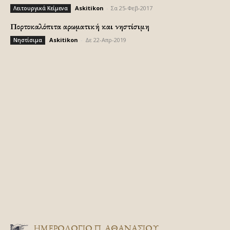
Askitikon
-
Σα 25-Φεβ-2017
Λειτουργικά Κείμενα
Πορτοκαλόπιτα αρωματική και νηστίσιμη
Askitikon
-
Δε 22-Απρ-2019
Νηστίσιμα
ΗΜΕΡΟΛΟΓΙΟ Π. ΑΘΑΝΑΣΙΟΥ