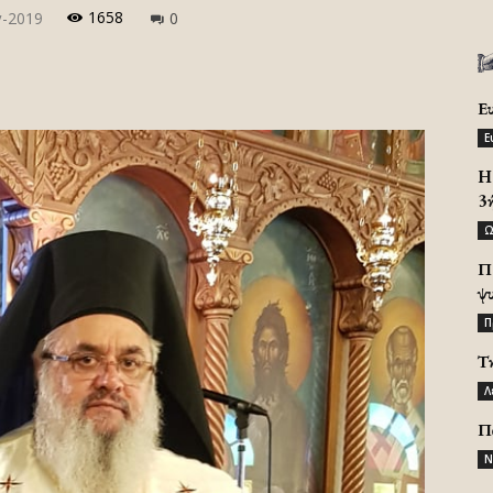
1658
γ-2019
0
Ε
Ε
H 
3
Ω
Π
ψ
Π
Τ
Λ
Π
Ν