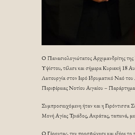
Ο Πανασιολογιώτατος Αρχιμανδρίτης της Ι
Υψίστου, τέλεσε και σήμερα Κυριακή 18 Α
Λειτουργία στον Ιερό Ιδρυματικό Ναό του
Περιφέρειας Νοτίου Αιγαίου – Παράρτημα
Συμπροσευχόμενη ήταν και η Γερόντισσα Σ
Μονή Αγίας Τριάδος, Ακράτας, ταπεινά, μ
Ο Γέροντας, την προσφώνησε και εξήρε το 