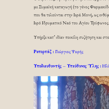
με Συμαϊκή καταγωγή (το γένος Φαρμακίδου
που θα τελούνται στην Ιερά Μονή, ως ενθύ
Ιερό Ιδρυματικό Ναό του Αγίου Τρύφωνος
Υπήρξε κατ’ ιδίαν ποικίλη συζήτηση και στ
Ρεπορτάζ :
Γεώργιος Ψειρής
Υποδιευθυντής – Υπεύθυνος Ύλης :
Ηλί