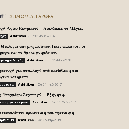
ΔΗΜΟΦΙΛΗ ΑΡΘΡΑ
υχή Αγίου Κυπριανού – Διαλύουσα τα Μάγια.
Askitikon
-
Πα 01-Ιούλ-2016
υχές
Θεολογία των μνημοσύνων. Γιατι τελούνται τα
ήμερα και τα 9μερα μνημόσυνα.
Askitikon
-
Πα 25-Μάι-2018
φέλημα Ψυχής
ροσευχή για απαλλαγή από κατάθλιψη και
υχικά νοσήματα.
Askitikon
-
Σα 04-Φεβ-2017
ροσευχές
η Υπερμάχω Στρατηγώ – Εξήγηση.
Askitikon
-
Σα 25-Φεβ-2017
ειτουργικά Κείμενα
ορτοκαλόπιτα αρωματική και νηστίσιμη
Askitikon
-
Δε 22-Απρ-2019
ηστίσιμα