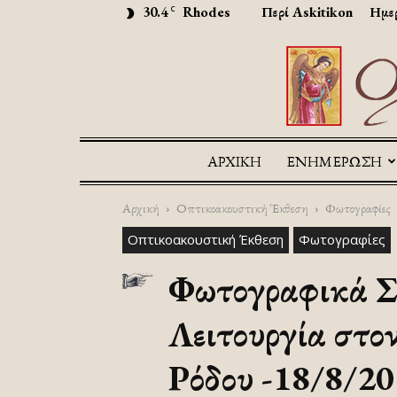
30.4
Rhodes
Περί Askitikon
Ημερ
C
ΑΡΧΙΚΉ
ΕΝΗΜΕΡΩΣΗ
Αρχική
Οπτικοακουστική Έκθεση
Φωτογραφίες
Οπτικοακουστική Έκθεση
Φωτογραφίες
Φωτογραφικά Σ
Λειτουργία στο
Ρόδου -18/8/2