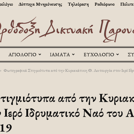
ολόγιο
Δίπτυχα Μνημόνευσης
Τηλεόραση
Ραδιόφωνο
Πολιτι
ΑΓΙΟΛΟΓΙΟ
ΙΑΜΑΤΑ
ΕΥΧΟΛΟΓΙΟ
Σ
Askitikon
Φωτογραφικά Στιγμιότυπα από την Κυριακάτικη Θ. Λειτουργία στον Ιερό Ιδρυ
τιγμιότυπα από την Κυρια
ν Ιερό Ιδρυματικό Ναό του 
019