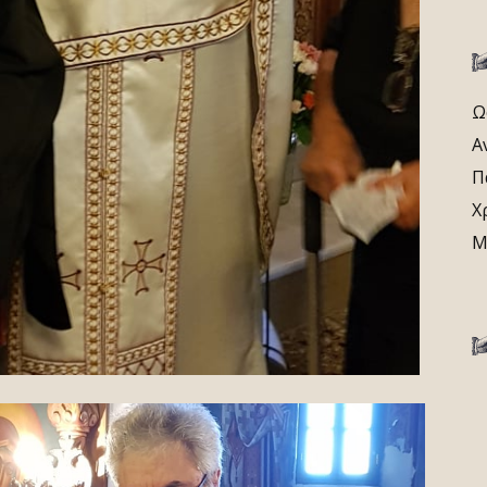
Ω
Α
Π
Χ
Μ