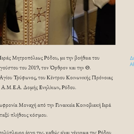
εράς Μητροπόλεως Ρόδου, με την βοήθεια του
Δ
Α
υγούστου του 2019, τον Όρθρον και την Θ.
 Αγίου Τρύφωνος, του Κέντρου Κοινωνικής Πρόνοιας
 Α.Μ.Ε.Α. Δομής Ενηλίκων, Ρόδου.
ωφρονία Μοναχή από την Γυναικεία Κοινοβιακή Ιερά
εταξύ πλήθους κόσμου.
πολύπλευρο έργο της, καθώς είναι γέννημα της Ρόδου