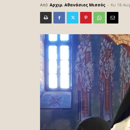
Από
Αρχιμ. Αθανάσιος Μισσός
-
Κυ 18-Αυ