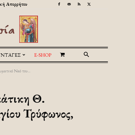
κή Απορρήτου
ΥΝΤΑΓΕΣ
E-SHOP
ματικό Ναό του...
κάτικη Θ.
Αγίου Τρύφωνος,