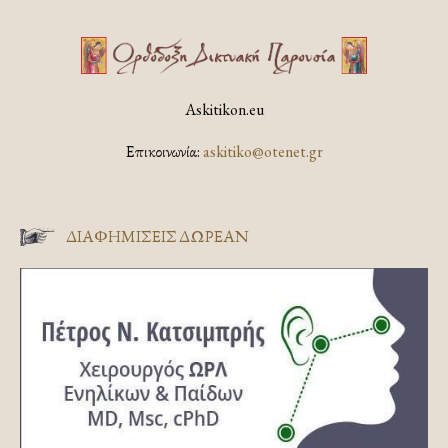
Askitikon.eu
Επικοινωνία:
askitiko@otenet.gr
ΔΙΑΦΗΜΊΣΕΙΣ ΔΩΡΕΆΝ