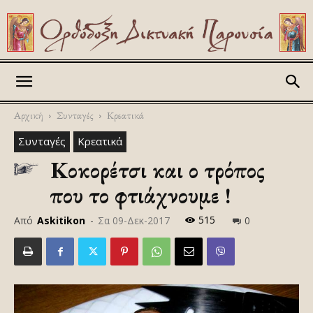
Askitikon
Αρχική
Συνταγές
Κρεατικά
Συνταγές
Κρεατικά
Κοκορέτσι και ο τρόπος
που το φτιάχνουμε !
515
Από
Askitikon
-
Σα 09-Δεκ-2017
0