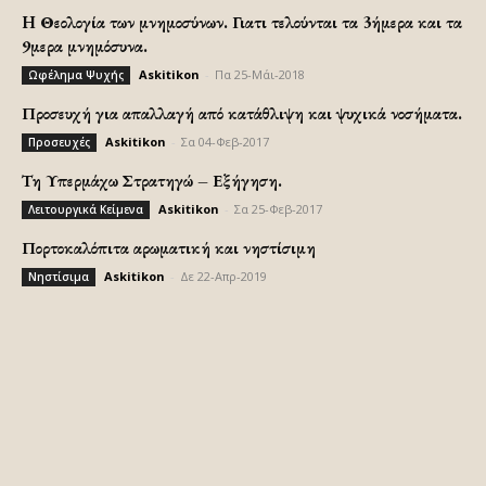
H Θεολογία των μνημοσύνων. Γιατι τελούνται τα 3ήμερα και τα
9μερα μνημόσυνα.
Askitikon
-
Πα 25-Μάι-2018
Ωφέλημα Ψυχής
Προσευχή για απαλλαγή από κατάθλιψη και ψυχικά νοσήματα.
Askitikon
-
Σα 04-Φεβ-2017
Προσευχές
Τη Υπερμάχω Στρατηγώ – Εξήγηση.
Askitikon
-
Σα 25-Φεβ-2017
Λειτουργικά Κείμενα
Πορτοκαλόπιτα αρωματική και νηστίσιμη
Askitikon
-
Δε 22-Απρ-2019
Νηστίσιμα