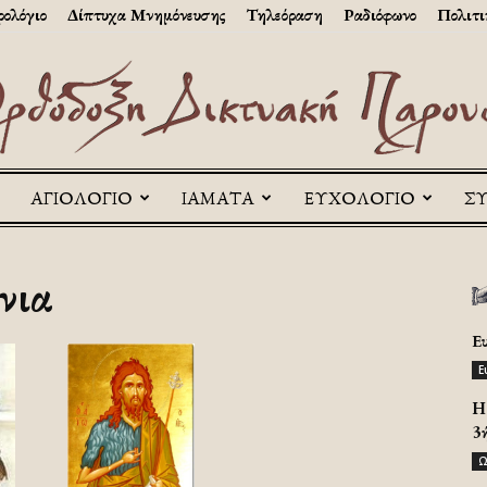
ολόγιο
Δίπτυχα Μνημόνευσης
Τηλεόραση
Ραδιόφωνο
Πολιτι
ΑΓΙΟΛΟΓΙΟ
ΙΑΜΑΤΑ
ΕΥΧΟΛΟΓΙΟ
Σ
Askitikon
νια
Ε
Ε
H 
3
Ω