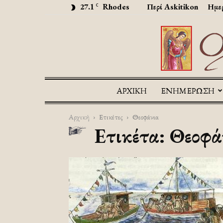
27.1
Rhodes
Περί Askitikon
Ημερ
C
ΑΡΧΙΚΉ
ΕΝΗΜΕΡΩΣΗ
Αρχική
Ετικέτες
Θεοφάνια
Ετικέτα: Θεοφά