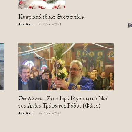
Κυπριακά έθιμα Θεοφανείων.
Askitikon
-
Σα 02-Ιαν-2021
Θεοφάνεια : Στον Ιερό Ιδρυματικό Ναό
του Αγίου Τρύφωνος Ρόδου (Φώτο)
Askitikon
-
Δε 06-Ιαν-2020