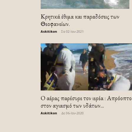
Κρητικά έθιμα και παραδόσεις των
Θεοφανείων.
Askitikon
-
Σα 02-Ιαν-2021
O αέρας παρέσυρε τον ιερέα : Απρόοπτο
στον αγιασμό των υδάτων...
Askitikon
-
Δε 06-Ιαν-2020