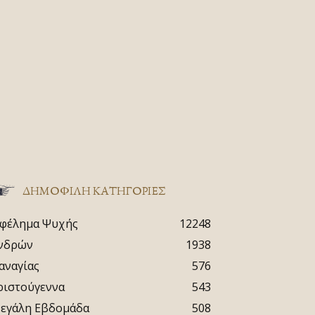
ΔΗΜΟΦΙΛΗ ΚΑΤΗΓΟΡΙΕΣ
φέλημα Ψυχής
12248
νδρών
1938
αναγίας
576
ριστούγεννα
543
εγάλη Εβδομάδα
508