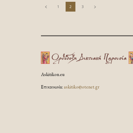
1
2
3
Askitikon.eu
Επικοινωνία:
askitiko@otenet.gr