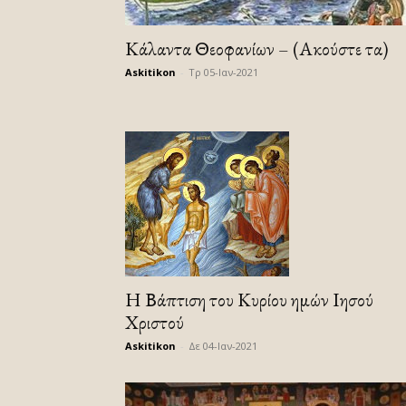
Κάλαντα Θεοφανίων – (Ακούστε τα)
Askitikon
-
Τρ 05-Ιαν-2021
Η Βάπτιση του Κυρίου ημών Ιησού
Χριστού
Askitikon
-
Δε 04-Ιαν-2021