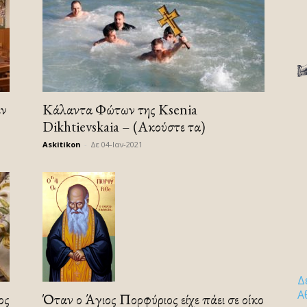
εν
Κάλαντα Φώτων της Ksenia
Dikhtievskaia – (Ακούστε τα)
Askitikon
-
Δε 04-Ιαν-2021
Δ
Α
Όταν ο Άγιος Πορφύριος είχε πάει σε οίκο
ος