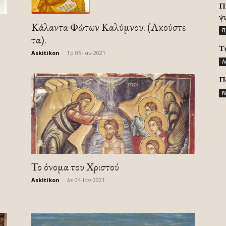
Π
ψ
Κάλαντα Φώτων Καλύμνου. (Ακούστε
Π
τα).
Τ
Askitikon
-
Τρ 05-Ιαν-2021
Λ
Π
Ν
Το όνομα του Χριστού
Askitikon
-
Δε 04-Ιαν-2021