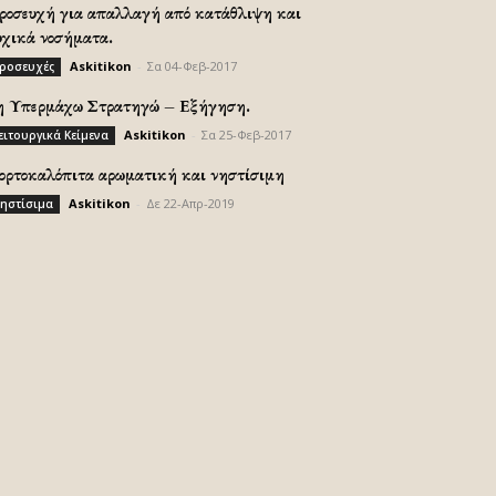
ροσευχή για απαλλαγή από κατάθλιψη και
υχικά νοσήματα.
Askitikon
-
Σα 04-Φεβ-2017
ροσευχές
η Υπερμάχω Στρατηγώ – Εξήγηση.
Askitikon
-
Σα 25-Φεβ-2017
ειτουργικά Κείμενα
ορτοκαλόπιτα αρωματική και νηστίσιμη
Askitikon
-
Δε 22-Απρ-2019
ηστίσιμα