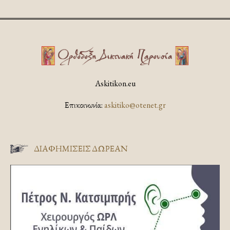
Askitikon.eu
Επικοινωνία:
askitiko@otenet.gr
ΔΙΑΦΗΜΊΣΕΙΣ ΔΩΡΕΆΝ