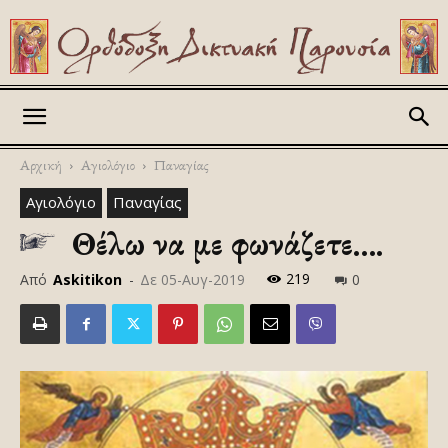
Askitikon
Αρχική
Αγιολόγιο
Παναγίας
Αγιολόγιο
Παναγίας
Θέλω να με φωνάζετε….
219
Από
Askitikon
-
Δε 05-Αυγ-2019
0