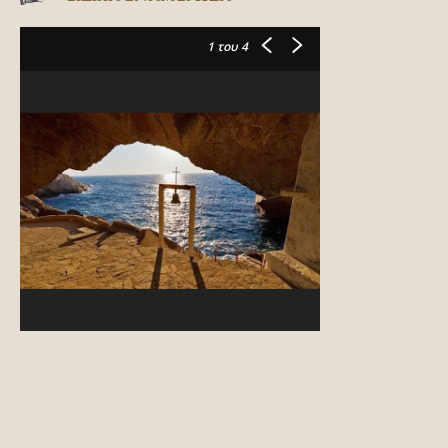
1
του 4