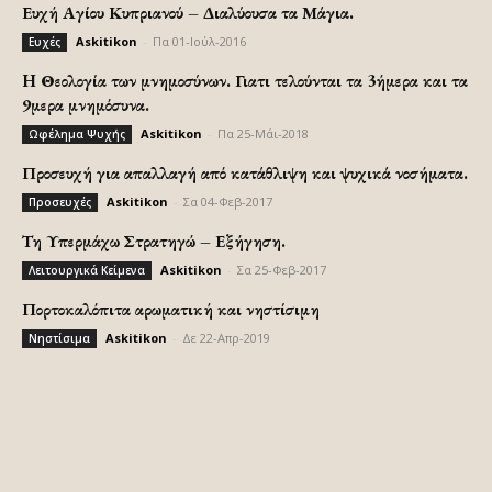
Ευχή Αγίου Κυπριανού – Διαλύουσα τα Μάγια.
Askitikon
-
Πα 01-Ιούλ-2016
Ευχές
H Θεολογία των μνημοσύνων. Γιατι τελούνται τα 3ήμερα και τα
9μερα μνημόσυνα.
Askitikon
-
Πα 25-Μάι-2018
Ωφέλημα Ψυχής
Προσευχή για απαλλαγή από κατάθλιψη και ψυχικά νοσήματα.
Askitikon
-
Σα 04-Φεβ-2017
Προσευχές
Τη Υπερμάχω Στρατηγώ – Εξήγηση.
Askitikon
-
Σα 25-Φεβ-2017
Λειτουργικά Κείμενα
Πορτοκαλόπιτα αρωματική και νηστίσιμη
Askitikon
-
Δε 22-Απρ-2019
Νηστίσιμα