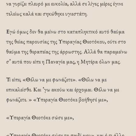
να γυρίζει πλευρό με ευκολία, αλλά σε λίγες μέρες έγινε
τελείως καλά και σηκώθηκε υγιεστάτη.
Εγώ όμως δεν θα μείνω στο καταπληκτικό αυτό θαύμα
της θείας παρουσίας της Υπεραγίας Θεοτόκου, ούτε στο
θαύμα της θεραπείας της άρρωστης. Αλλά θα παραμείνω
σ’ αυτά που είπε η Παναγία μας, η Μητέρα όλων μας.
Τι είπε; «Θέλω να με φωνάζετε». «Θέλω να με
επικαλείσθε. Και ’γω ακούω και έρχομαι. Θέλω να με
φωνάζετε. » «Υπεραγία Θεοτόκε βοήθησέ με»,
«Υπεραγία Θεοτόκε σώσε με»,
«Υπεραγία Θεοτόκε σώσε το παιδί μου», και ό,τι άλλο