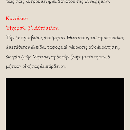
ταὶς σαὶς λυτρουμένη, ἐκ θανάτου τᾶς ψυχᾶς ἠμῶν.
Κοντάκιον
Ἦχος πλ. β’. Αὐτόμελον.
Τὴν ἐν πρεσβείαις ἀκοίμητον Θεοτόκον, καὶ προστασίαις
ἀμετάθετον ἐλπίδα, τάφος καὶ νέκρωσις οὐκ ἐκράτησεν,
ὡς γὰρ ζωῆς Μητέρα, πρὸς τὴν ζωὴν μετέστησεν, ὁ
μήτραν οἰκήσας ἀειπάρθενον.