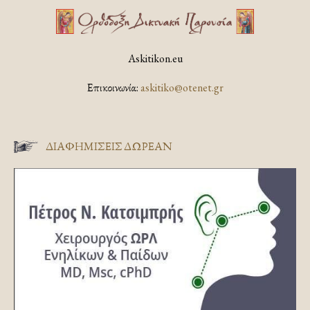
Askitikon.eu
Επικοινωνία:
askitiko@otenet.gr
ΔΙΑΦΗΜΊΣΕΙΣ ΔΩΡΕΆΝ