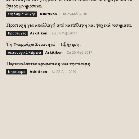
9μερα μνημόσυνα.
Askitikon
-
Πα 25-Μάι-2018
Ωφέλημα Ψυχής
Προσευχή για απαλλαγή από κατάθλιψη και ψυχικά νοσήματα.
Askitikon
-
Σα 04-Φεβ-2017
Προσευχές
Τη Υπερμάχω Στρατηγώ – Εξήγηση.
Askitikon
-
Σα 25-Φεβ-2017
Λειτουργικά Κείμενα
Πορτοκαλόπιτα αρωματική και νηστίσιμη
Askitikon
-
Δε 22-Απρ-2019
Νηστίσιμα