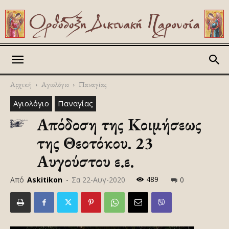
Askitikon
Αρχική
Αγιολόγιο
Παναγίας
Αγιολόγιο
Παναγίας
Απόδοση της Κοιμήσεως
της Θεοτόκου. 23
Αυγούστου ε.ε.
489
Από
Askitikon
-
Σα 22-Αυγ-2020
0