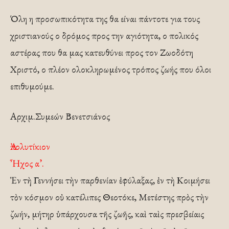
Όλη η προσωπικότητα της θα είναι πάντοτε για τους
χριστιανούς ο δρόμος προς την αγιότητα, ο πολικός
αστέρας που θα μας κατευθύνει προς τον Ζωοδότη
Χριστό, ο πλέον ολοκληρωμένος τρόπος ζωής που όλοι
επιθυμούμε.
Αρχιμ.Συμεών Βενετσιάνος
Ἀπολυτίκιον
Ἦχος α’.
Ἐν τὴ Γεννήσει τὴν παρθενίαν ἐφύλαξας, ἐν τὴ Κοιμήσει
τὸν κόσμον οὐ κατέλιπες Θεοτόκε, Μετέστης πρὸς τὴν
ζωήν, μήτηρ ὑπάρχουσα τῆς ζωῆς, καὶ ταὶς πρεσβείαις