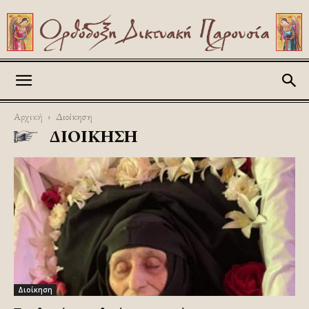
Askitikon
Αρχική
Διοίκηση
ΔΙΟΊΚΗΣΗ
Διοίκηση