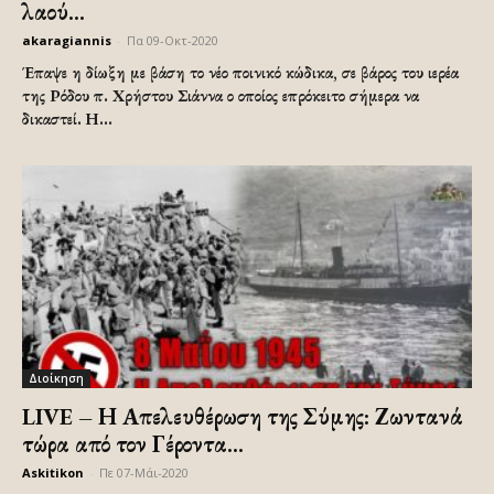
λαού...
akaragiannis
-
Πα 09-Οκτ-2020
Έπαψε η δίωξη με βάση το νέο ποινικό κώδικα, σε βάρος του ιερέα
της Ρόδου π. Χρήστου Σιάννα ο οποίος επρόκειτο σήμερα να
δικαστεί. Η...
Διοίκηση
LIVE – Η Απελευθέρωση της Σύμης: Ζωντανά
τώρα από τον Γέροντα...
Askitikon
-
Πε 07-Μάι-2020