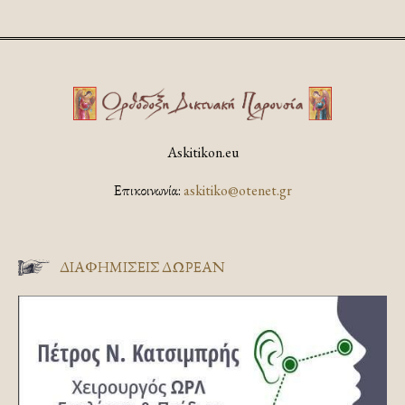
Askitikon.eu
Επικοινωνία:
askitiko@otenet.gr
ΔΙΑΦΗΜΊΣΕΙΣ ΔΩΡΕΆΝ