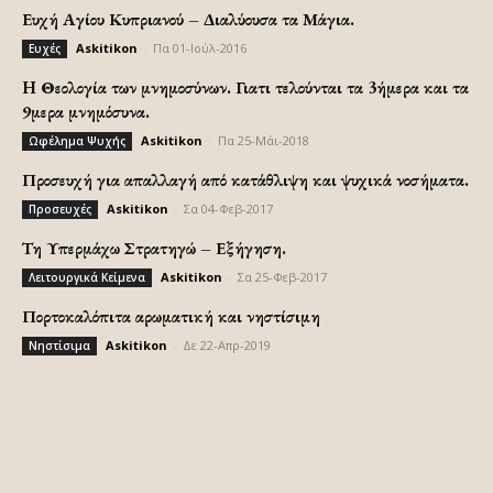
Ευχή Αγίου Κυπριανού – Διαλύουσα τα Μάγια.
Askitikon
-
Πα 01-Ιούλ-2016
Ευχές
H Θεολογία των μνημοσύνων. Γιατι τελούνται τα 3ήμερα και τα
9μερα μνημόσυνα.
Askitikon
-
Πα 25-Μάι-2018
Ωφέλημα Ψυχής
Προσευχή για απαλλαγή από κατάθλιψη και ψυχικά νοσήματα.
Askitikon
-
Σα 04-Φεβ-2017
Προσευχές
Τη Υπερμάχω Στρατηγώ – Εξήγηση.
Askitikon
-
Σα 25-Φεβ-2017
Λειτουργικά Κείμενα
Πορτοκαλόπιτα αρωματική και νηστίσιμη
Askitikon
-
Δε 22-Απρ-2019
Νηστίσιμα