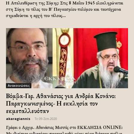
Η Απελευθέρωση της Σύμης: Στις 8 Μαΐου 1945 ολοκληρώνεται
στη Σύμη το τέλος του Β' Παγκοσμίου πολέμου και ταυτόχρονα
σημαδεύεται η αρχή του τέλους...
Ανακοινώσεις
Βόμβα-Γερ. Αθανάσιος για Ανδρέα Κονάνο:
Παραγκωνισμένος- Η εκκλησία τον
εκμεταλλευόταν
akaragiannis
-
Τε 09-Σεπ-2020
Γράφει ο Αρχιμ. Αθανάσιος Μισσός στο ΕΚΚΛΗΣΙΑ ONLINE:
Με ιδιαίτερο ενδιαφέρον παρακολουθώ μέρες τώρα διάφορα σχόλια