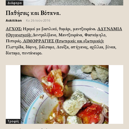
Διάφορα
Παθήσεις και Βότανα.
Askitikon
-
Κυ 26-Ιούν-2016
ΑΓΧΟΣ:
Ηρεμεί με βασιλικό, θυμάρι, μαντζουράνα.
ΑΔΥΝΑΜΙΑ
(Οργανισμού):
Δεντρολίβανο, Μαντζουράνα, Φασκόμηλο,
Πιπεριές.
ΑΙΜΟΡΡΑΓΙΕΣ (Εσωτερικές και εξωτερικές):
Γλιστρίδα, δάφνη, βάλσαμο, Λουΐζα, απήγανος, αχίλλεα, βίνκα,
δίκταμο, πεντάνευρο.
Τροφές