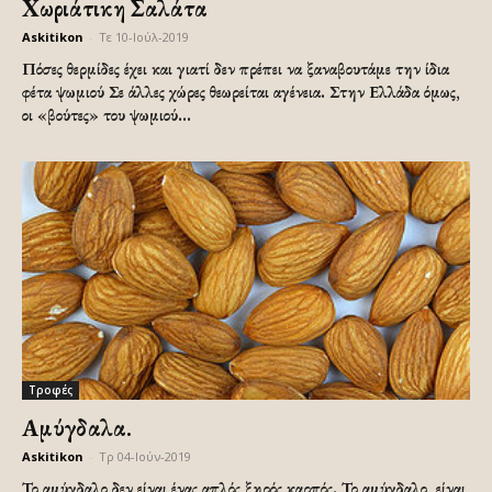
Χωριάτικη Σαλάτα
Askitikon
-
Τε 10-Ιούλ-2019
Πόσες θερμίδες έχει και γιατί δεν πρέπει να ξαναβουτάμε την ίδια
φέτα ψωμιού Σε άλλες χώρες θεωρείται αγένεια. Στην Ελλάδα όμως,
οι «βούτες» του ψωμιού...
Τροφές
Αμύγδαλα.
Askitikon
-
Τρ 04-Ιούν-2019
Το αμύγδαλο δεν είναι ένας απλός ξηρός καρπός. Το αμύγδαλο, είναι