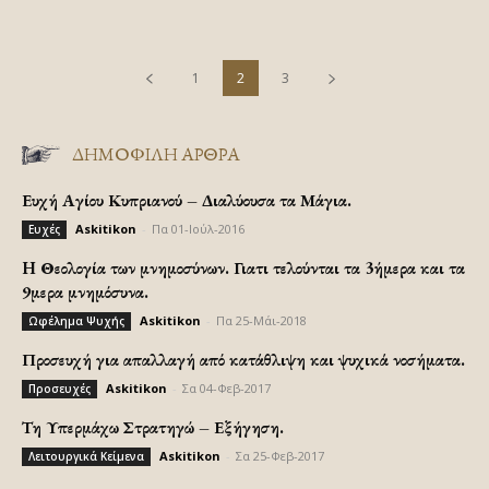
1
2
3
ΔΗΜΟΦΙΛΗ ΑΡΘΡΑ
Ευχή Αγίου Κυπριανού – Διαλύουσα τα Μάγια.
Askitikon
-
Πα 01-Ιούλ-2016
Ευχές
H Θεολογία των μνημοσύνων. Γιατι τελούνται τα 3ήμερα και τα
9μερα μνημόσυνα.
Askitikon
-
Πα 25-Μάι-2018
Ωφέλημα Ψυχής
Προσευχή για απαλλαγή από κατάθλιψη και ψυχικά νοσήματα.
Askitikon
-
Σα 04-Φεβ-2017
Προσευχές
Τη Υπερμάχω Στρατηγώ – Εξήγηση.
Askitikon
-
Σα 25-Φεβ-2017
Λειτουργικά Κείμενα