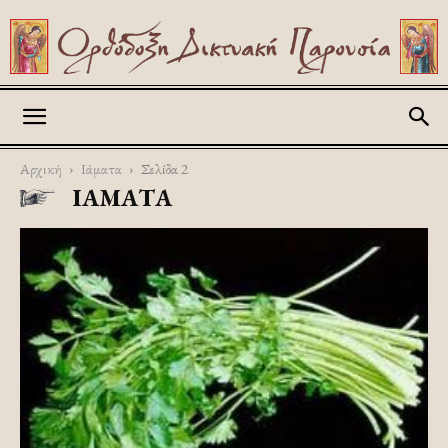
Askitikon
Αρχική
Ιάματα
Σελίδα 2
ΙΆΜΑΤΑ