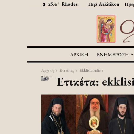
25.4
Rhodes
Περί Askitikon
Ημερ
C
ΑΡΧΙΚΉ
ΕΝΗΜΕΡΩΣΗ
Αρχική
Ετικέτες
Ekklisiaonline
Ετικέτα: ekklis