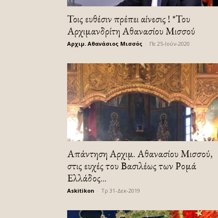
Τοις ευθέσιν πρέπει αίνεσις ! *Του
Αρχιμανδρίτη Αθανασίου Μισσού
Αρχιμ. Αθανάσιος Μισσός
-
Πε 25-Ιούν-2020
Απάντηση Αρχιμ. Αθανασίου Μισσού,
στις ευχές του Βασιλέως των Ρομά
Ελλάδος...
Askitikon
-
Τρ 31-Δεκ-2019