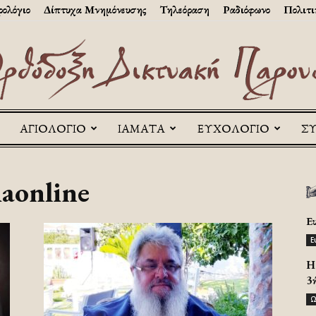
ολόγιο
Δίπτυχα Μνημόνευσης
Τηλεόραση
Ραδιόφωνο
Πολιτι
ΑΓΙΟΛΟΓΙΟ
ΙΑΜΑΤΑ
ΕΥΧΟΛΟΓΙΟ
Σ
Askitikon
iaonline
Ε
Ε
H 
3
Ω