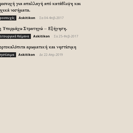
ροσευχή για απαλλαγή από κατάθλιψη και
υχικά νοσήματα.
Askitikon
-
Σα 04-Φεβ-2017
ροσευχές
η Υπερμάχω Στρατηγώ – Εξήγηση.
Askitikon
-
Σα 25-Φεβ-2017
ειτουργικά Κείμενα
ορτοκαλόπιτα αρωματική και νηστίσιμη
Askitikon
-
Δε 22-Απρ-2019
ηστίσιμα