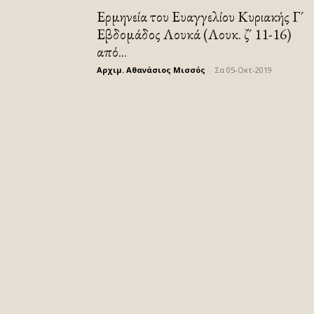
Ερμηνεία του Ευαγγελίου Κυριακής Γ´
Εβδομάδος Λουκά (Λουκ. ζ´ 11-16)
από...
Αρχιμ. Αθανάσιος Μισσός
-
Σα 05-Οκτ-2019