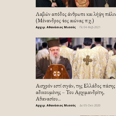
Λαβών απόδος άνθρωπε και λήψη πάλιν
(Μένανδρος 4ος αιώνας π.χ.)
Αρχιμ. Αθανάσιος Μισσός
-
Πε 04-Φεβ-2021
Αισχρόν εστί σιγάν, της Ελλάδος πάσης
αδικουμένης – Του Αρχιμανδρίτη,
Αθανασίου...
Αρχιμ. Αθανάσιος Μισσός
-
Δε 05-Οκτ-2020