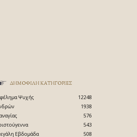
ΔΗΜΟΦΙΛΗ ΚΑΤΗΓΟΡΙΕΣ
φέλημα Ψυχής
12248
νδρών
1938
αναγίας
576
ριστούγεννα
543
εγάλη Εβδομάδα
508