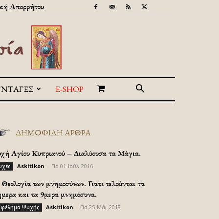
κή Απορρήτου
ΥΝΤΑΓΕΣ
E-SHOP
ΔΗΜΟΦΙΛΗ ΑΡΘΡΑ
υχή Αγίου Κυπριανού – Διαλύουσα τα Μάγια.
Askitikon
-
Πα 01-Ιούλ-2016
υχές
Θεολογία των μνημοσύνων. Γιατι τελούνται τα
ήμερα και τα 9μερα μνημόσυνα.
Askitikon
-
Πα 25-Μάι-2018
φέλημα Ψυχής