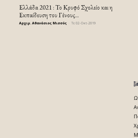
Ελλάδα 2021 : Το Κρυφό Σχολείο και η
Εκπαίδευση του Γένους...
Αρχιμ. Αθανάσιος Μισσός
-
Τε 02-Οκτ-2019
Ω
Α
Π
Χ
Μ