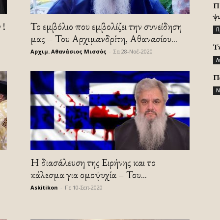
Π
ψ
 !
Το εμβόλιο που εμβολίζει την συνείδηση
Π
μας – Του Αρχιμανδρίτη, Αθανασίου...
Τ
Αρχιμ. Αθανάσιος Μισσός
-
Σα 28-Νοέ-2020
Λ
Π
Ν
Η διασάλευση της Ειρήνης και το
κάλεσμα για ομοψυχία – Του...
Askitikon
-
Πε 10-Σεπ-2020