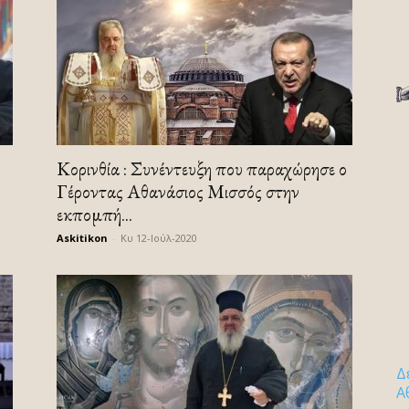
Κορινθία : Συνέντευξη που παραχώρησε ο
Γέροντας Αθανάσιος Μισσός στην
εκπομπή...
Askitikon
-
Κυ 12-Ιούλ-2020
Δ
Α