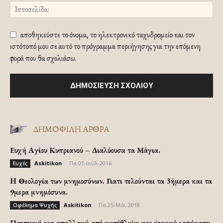
αποθηκεύστε το όνομα, το ηλεκτρονικό ταχυδρομείο και τον
ιστότοπό μου σε αυτό το πρόγραμμα περιήγησης για την επόμενη
φορά που θα σχολιάσω.
ΔΗΜΟΦΙΛΗ ΑΡΘΡΑ
Ευχή Αγίου Κυπριανού – Διαλύουσα τα Μάγια.
Askitikon
-
Πα 01-Ιούλ-2016
Ευχές
H Θεολογία των μνημοσύνων. Γιατι τελούνται τα 3ήμερα και τα
9μερα μνημόσυνα.
Askitikon
-
Πα 25-Μάι-2018
Ωφέλημα Ψυχής
Προσευχή για απαλλαγή από κατάθλιψη και ψυχικά νοσήματα.