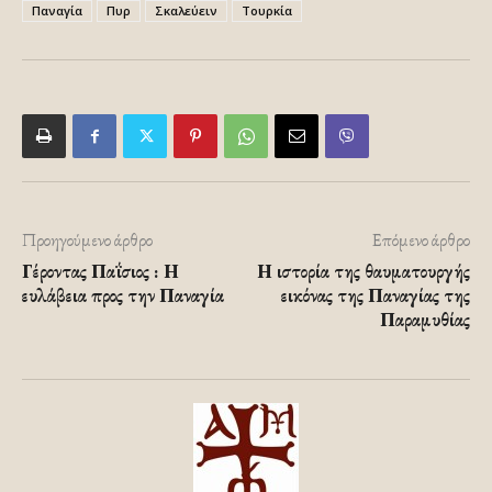
Παναγία
Πυρ
Σκαλεύειν
Τουρκία
Προηγούμενο άρθρο
Επόμενο άρθρο
Γέροντας Παΐσιος : Η
Η ιστορία της θαυματουργής
ευλάβεια προς την Παναγία
εικόνας της Παναγίας της
Παραμυθίας