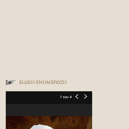
ΕΙΔΙΚΉ ΕΝΗΜΈΡΩΣΗ
1
του 4