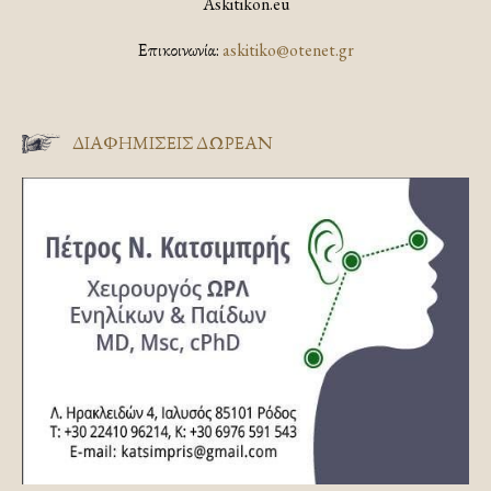
Askitikon.eu
Επικοινωνία:
askitiko@otenet.gr
ΔΙΑΦΗΜΊΣΕΙΣ ΔΩΡΕΆΝ