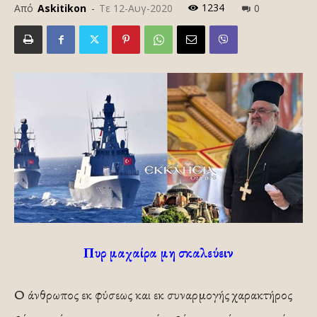
1234
Από
Askitikon
-
Τε 12-Αυγ-2020
0
Πυρ μαχαίρα μη σκαλεύειν
Ο άνθρωπος εκ φύσεως και εκ συναρμογής χαρακτήρος