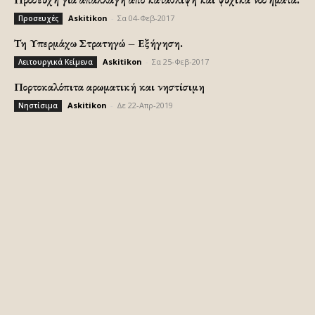
Askitikon
-
Σα 04-Φεβ-2017
Προσευχές
Τη Υπερμάχω Στρατηγώ – Εξήγηση.
Askitikon
-
Σα 25-Φεβ-2017
Λειτουργικά Κείμενα
Πορτοκαλόπιτα αρωματική και νηστίσιμη
Askitikon
-
Δε 22-Απρ-2019
Νηστίσιμα