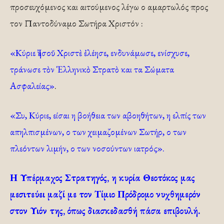
προσευχόμενος και αιτούμενος λέγω ο αμαρτωλός προς
τον Παντοδύναμο Σωτήρα Χριστόν :
«Κύριε Ἰησοῦ Χριστὲ ἐλέησε, ενδυνάμωσε, ενίσχυσε,
τράνωσε τὸν Ἑλληνικὸ Στρατὸ και τα Σώματα
Ασφαλείας»
.
«Συ, Κύριε, είσαι η βοήθεια των αβοηθήτων, η ελπίς των
απηλπισμένων, ο των χειμαζομένων Σωτήρ, ο των
πλεόντων λιμήν, ο των νοσούντων ιατρός».
Η Υπέρμαχος Στρατηγός, η κυρία Θεοτόκος μας
μεσιτεύει μαζί με τον Τίμιο Πρόδρομο νυχθημερόν
στον Υιόν της, όπως διασκεδασθή πάσα επιβουλή.