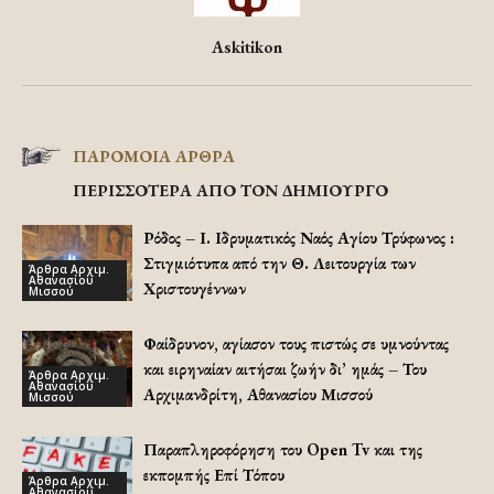
Askitikon
ΠΑΡΟΜΟΙΑ ΑΡΘΡΑ
ΠΕΡΙΣΣΟΤΕΡΑ ΑΠΟ ΤΟΝ ΔΗΜΙΟΥΡΓΟ
Ρόδος – Ι. Ιδρυματικός Ναός Αγίου Τρύφωνος :
Στιγμιότυπα από την Θ. Λειτουργία των
Άρθρα Αρχιμ.
Αθανασίου
Χριστουγέννων
Μισσού
Φαίδρυνον, αγίασον τους πιστώς σε υμνούντας
και ειρηναίαν αιτήσαι ζωήν δι’ ημάς – Του
Άρθρα Αρχιμ.
Αθανασίου
Αρχιμανδρίτη, Αθανασίου Μισσού
Μισσού
Παραπληροφόρηση του Open Tv και της
εκπομπής Επί Τόπου
Άρθρα Αρχιμ.
Αθανασίου