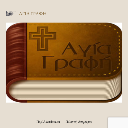
ΑΓΊΑ ΓΡΑΦΉ
Περί Askitikon.eu
Πολιτική Απορρήτου