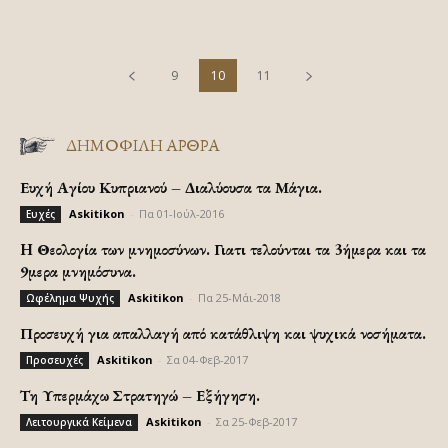
9
10
11
ΔΗΜΟΦΙΛΗ ΑΡΘΡΑ
Ευχή Αγίου Κυπριανού – Διαλύουσα τα Μάγια.
Askitikon
-
Πα 01-Ιούλ-2016
Ευχές
H Θεολογία των μνημοσύνων. Γιατι τελούνται τα 3ήμερα και τα
9μερα μνημόσυνα.
Askitikon
-
Πα 25-Μάι-2018
Ωφέλημα Ψυχής
Προσευχή για απαλλαγή από κατάθλιψη και ψυχικά νοσήματα.
Askitikon
-
Σα 04-Φεβ-2017
Προσευχές
Τη Υπερμάχω Στρατηγώ – Εξήγηση.
Askitikon
-
Σα 25-Φεβ-2017
Λειτουργικά Κείμενα