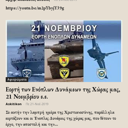
https://youtu.be/m2pYbyjY39g
Αφιερώματα
Εορτή των Ενόπλων Δυνάμεων της Χώρας μας,
21 Νοεμβρίου ε.ε.
Askitikon
-
Πε 21-Νοέ-2019
Σε αυτήν την λαμπρή ημέρα της Χριστιανοσύνης, παράλληλα
εορτάζουν και οι Ένοπλες Δυνάμεις της χώρας μας, που θέτουν το
έργο, την αποστολή και την...