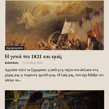
Αφιερώματα
Η γενιά του 1821 και εμείς
Askitikon
-
Τρ 24-Μαρ-2020
Αργούσε πολύ να ξημερώσει η ασέληνη νύχτα που άπλωσε στη
χώρας μας η τουρκική ημισέληνος. Ο λαός μας, που είχε διδάξει τον
κόσμο να...