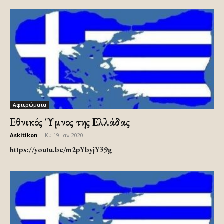
Αφιερώματα
Εθνικός Ύμνος της Ελλάδας
Askitikon
-
Κυ 19-Ιαν-2020
https://youtu.be/m2pYbyjY39g