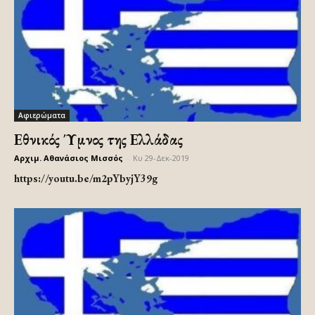
Αφιερώματα
Εθνικός Ύμνος της Ελλάδας
Αρχιμ. Αθανάσιος Μισσός
-
Κυ 29-Δεκ-2019
https://youtu.be/m2pYbyjY39g