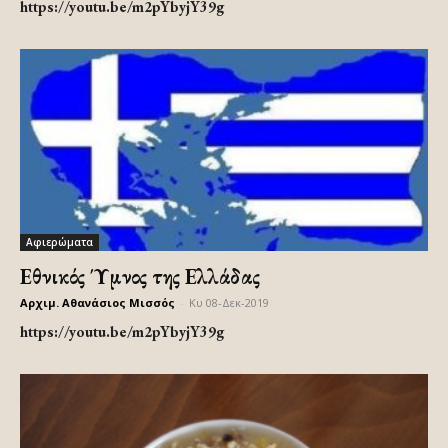
https://youtu.be/m2pYbyjY39g
Αφιερώματα
Εθνικός Ύμνος της Ελλάδας
Αρχιμ. Αθανάσιος Μισσός
-
Κυ 08-Δεκ-2019
https://youtu.be/m2pYbyjY39g