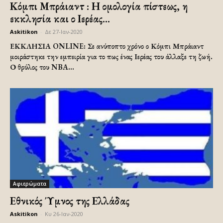
Κόμπι Μπράιαντ : Η ομολογία πίστεως, η
εκκλησία και ο Ιερέας...
Askitikon
-
Δε 27-Ιαν-2020
ΕΚΚΛΗΣΙΑ ONLINE: Σε ανύποπτο χρόνο ο Κόμπι Μπράιαντ
μοιράστηκε την εμπειρία για το πως ένας Ιερέας του άλλαξε τη ζωή.
Ο θρύλος του NBA...
Αφιερώματα
Εθνικός Ύμνος της Ελλάδας
Askitikon
-
Κυ 26-Ιαν-2020