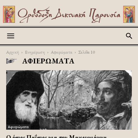
Askitikon
Αρχική
Ενημέρωση
Αφιερώματα
Σελίδα 10
ΑΦΙΕΡΏΜΑΤΑ
Αφιερώματα
Ο όσιος Παΐσιος για τον Μακρυγιάννη